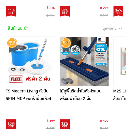
(แพ็ก6)
฿ 315
฿ 295
11%
50%
36%
฿ 354
฿ 594
สินค้าแนะนำ
ดูเพิ่มเติม >>
TS Modern Living ถังปั่น
ไม้ถูพื้นรีดน้ำในตัวหัวแบน
M2S Lifes
SPIN MOP ตะกร้าปั่นแห้งส
พร้อมผ้าม็อบ 2 ผืน
ส้มชาไทย
แตนเลสไซส์มินิ รุ่น
CLEANING0019
฿ 199
฿ 129
60%
32%
฿ 499
฿ 190