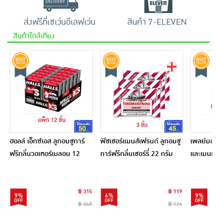
ส่งฟรีที่เซเว่นอีเลฟเว่น
สินค้า 7-ELEVEN
สินค้าใกล้เคียง
ฮอลล์ เอ็กซ์เอส ลูกอมชูการ์
ฟิชเชอร์แมนส์เฟรนด์ ลูกอมชู
เพลย์มอร
ฟรีกลิ่นวอเตอร์เมลอน 12
การ์ฟรีกลิ่นเชอร์รี่ 22 กรัม
และเมนท
กรัม (แพ็ก 12 ชิ้น)
(แพ็ก 6 
฿ 315
฿ 119
9%
6%
9%
฿ 348
฿ 126