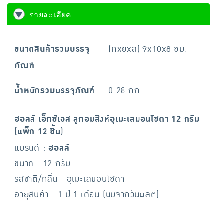
รายละเอียด
ขนาดสินค้ารวมบรรจุ
(กxยxส) 9x10x8 ซม.
ภัณฑ์
น้ำหนักรวมบรรจุภัณฑ์
0.28 กก.
ฮอลล์ เอ็กซ์เอส ลูกอมสิงห์อุเมะเลมอนโซดา 12 กรัม
(แพ็ก 12 ชิ้น)
แบรนด์ :
ฮอลล์
ขนาด : 12 กรัม
รสชาติ/กลิ่น : อุเมะเลมอนโซดา
อายุสินค้า : 1 ปี 1 เดือน (นับจากวันผลิต)