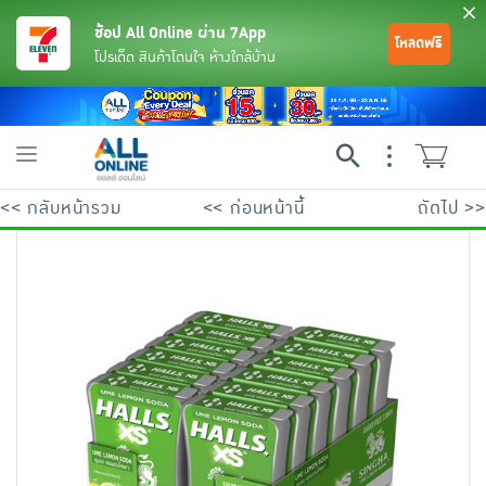
ช้อป All Online ผ่าน 7App
โหลดฟรี
โปรเด็ด สินค้าโดนใจ ห้างใกล้บ้าน
Toggle
navigation
<< กลับหน้ารวม
<< ก่อนหน้านี้
ถัดไป >>
ย้อนกลับ
ย้อนกลับ
ย้อนกลับ
ย้อนกลับ
ย้อนกลับ
ย้อนกลับ
ย้อนกลับ
ย้อนกลับ
ย้อนกลับ
ย้อนกลับ
ย้อนกลับ
เครื่องดื่มและผงชงดื่ม
มือถือ
พระเครื่อง test pop