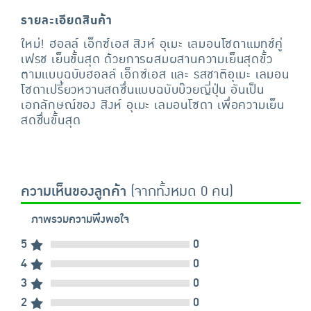
รายละเอียดสินค้า
ใหม่! ฮอลล์ เอ็กซ์เอส สิงห์ อุเมะ เลมอนโซดาแมทช์คู่
เฟรช เย็นขั้นสุด ด้วยการผสมผสานความเย็นสุดขั้ว
ตามแบบฉบับฮอลล์ เอ็กซ์เอส และ รสชาติอุเมะ เลมอน
โซดาเปรี้ยวหวานสดชื่นแบบฉบับบ๊วยญี่ปุ่น อันเป็น
เอกลักษณ์ของ สิงห์ อุเมะ เลมอนโซดา เพื่อความเย็น
สดชื่นขั้นสุด
ความเห็นของลูกค้า
(จากทั้งหมด 0 คน)
ภาพรวมความพึงพอใจ
5
0
4
0
3
0
2
0