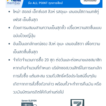
สมัครเลย
รับ ALL POINT ทุกการช้อป
ใหม่! ฮอลล์ เอ็กซ์เอส สิงห์ รสอุเมะ เลมอนโซดาแมทช์คู่
เฟรช เย็นขั้นสุด
ด้วยการผสมผสานความเย็นสุดขั้ว เปรี้ยวหวานสดชื่นแบบ
ฉบับบ๊วยญี่ปุ่น
อันเป็นเอกลักษณ์ของ สิงห์ อุเมะ เลมอนโซดา เพื่อความ
เย็นสดชื่นขั้นสุด
จำกัดจำนวนการซื้อ 20 ชุด ต่อวันและต่อหมายเลขสมาชิก
หากเกินจำนวนที่กำหนด บริษัทขอสงวนสิทธิ์ในการยกเลิก
การสั่งซื้อ แต้มสะสม รวมถึงสิทธิ์หรือประโยชน์อื่นๆอัน
เกิดจากการสั่งซื้อดังกล่าว พร้อมทั้งจะทำการคืนเงิน หรือ
วงเงินบัตรเครดิตให้กับท่านต่อไป