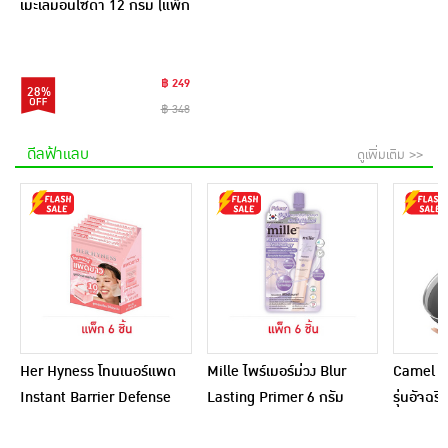
เมะเลมอนโซดา 12 กรัม (แพ็ก
12 ชิ้น)
฿ 249
28%
฿ 348
ดีลฟ้าแลบ
ดูเพิ่มเติม >>
Her Hyness โทนเนอร์แพด
Mille ไพร์เมอร์ม่วง Blur
Camel กร
Instant Barrier Defense
Lasting Primer 6 กรัม
รุ่นอัจฉ
Platinum Pad 9แผ่น
(แพ็ก 6 ชิ้น)