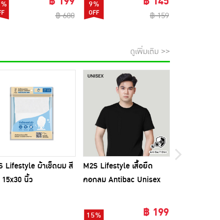
฿ 199
฿ 145
1%
9%
74%
฿ 680
฿ 159
ดูเพิ่มเติม >>
 Lifestyle ผ้าเช็ดผม สี
M2S Lifestyle เสื้อยืด
ไม้ถูพื้นรีดน้
ขออภัยส
 15x30 นิ้ว
คอกลม Antibac Unisex
พร้อมผ้าม็อบ
สีดำ
฿ 199
15%
32%