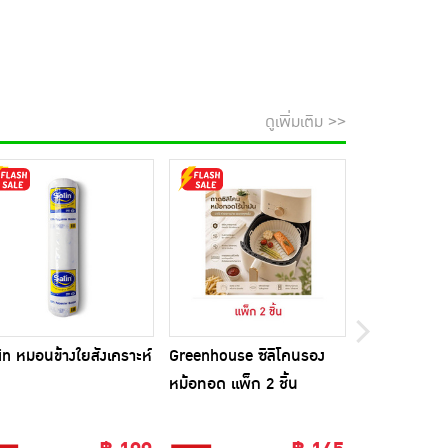
ดูเพิ่มเติม >>
in หมอนข้างใยสังเคราะห์
Greenhouse ซิลิโคนรอง
Beleaf บีลีฟ 
หม้อทอด แพ็ก 2 ชิ้น
10 ซอง แพ็ก 
ขวดชงดื่ม 1 