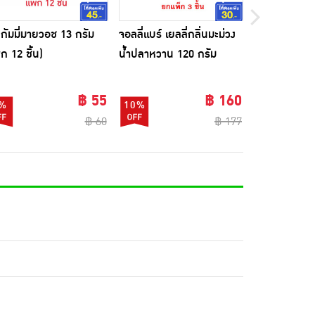
ี้ กัมมี่มายวอช 13 กรัม
จอลลี่แบร์ เยลลี่กลิ่นมะม่วง
ฟริทซี กัมมี่เ
็ก 12 ชิ้น)
น้ำปลาหวาน 120 กรัม
กรัม (แพ็ก 12 
(แพ็ก 3 ชิ้น)
฿ 55
฿ 160
%
10%
13%
฿ 60
฿ 177