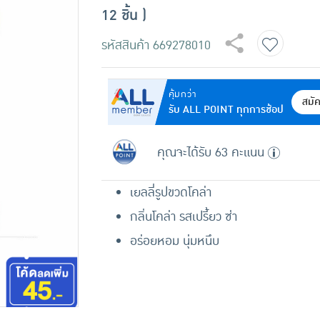
12 ชิ้น )
รหัสสินค้า
669278010
คุ้มกว่า
สมั
รับ ALL POINT ทุกการช้อป
คุณจะได้รับ 63 คะแนน
เยลลี่รูปขวดโคล่า
กลิ่นโคล่า รสเปรี้ยว ซ่า
อร่อยหอม นุ่มหนึบ