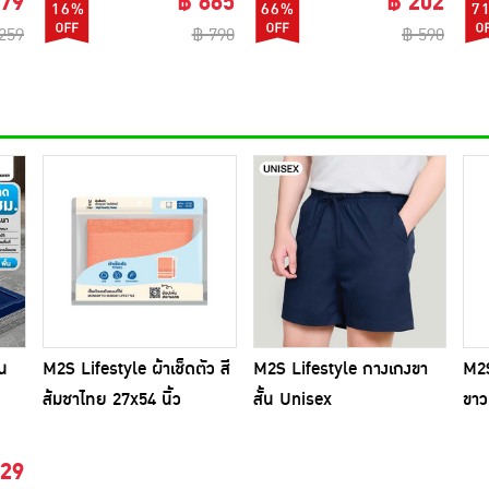
179
฿ 665
฿ 202
16%
66%
7
259
฿ 790
฿ 590
บน
M2S Lifestyle ผ้าเช็ดตัว สี
M2S Lifestyle กางเกงขา
M2S
ส้มชาไทย 27x54 นิ้ว
สั้น Unisex
ขาว
129