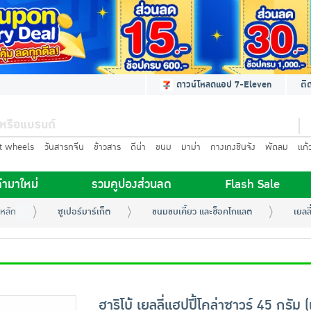
ดาวน์โหลดแอป 7-Eleven
ติ
t wheels
วันสารทจีน
ข้าวสาร
ดีน่า
ขนม
มาม่า
กางเกงชินจัง
พัดลม
แก้
้ามาใหม่
รวมคูปองส่วนลด
Flash Sale
หลัก
ซูเปอร์มาร์เก็ต
ขนมขบเคี้ยว และช็อคโกแลต
เยลล
ฮาริโบ้ เยลลี่แฮปปี้โคล่าซาวร์ 45 กรัม 