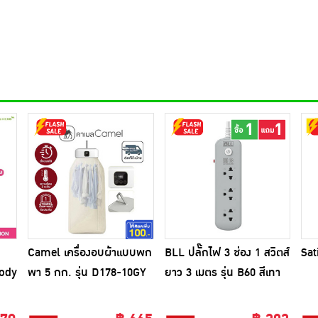
Camel เครื่องอบผ้าแบบพก
BLL ปลั๊กไฟ 3 ช่อง 1 สวิตส์
Sat
Body
พา 5 กก. รุ่น D178-10GY
ยาว 3 เมตร รุ่น B60 สีเทา
(1แถม1)