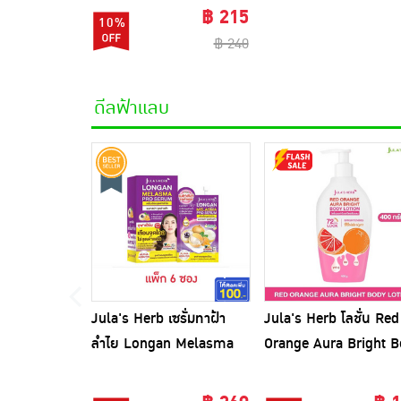
฿ 215
10%
฿ 240
ดีลฟ้าแลบ
Jula's Herb เซรั่มทาฝ้า
Jula's Herb โลชั่น Red
ลำไย Longan Melasma
Orange Aura Bright 
pro Serum 8 มล. (6ซอง)
Lotion 400 กรัม