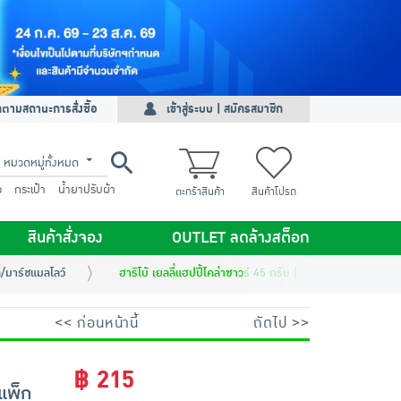
ดตามสถานะการสั่งซื้อ
เข้าสู่ระบบ | สมัครสมาชิก
หมวดหมู่ทั้งหมด
ว
กระเป๋า
น้ำยาปรับผ้า
ตะกร้าสินค้า
สินค้าโปรด
สินค้าสั่งจอง
OUTLET ลดล้างสต็อก
ี่/มาร์ชแมลโลว์
ฮาริโบ้ เยลลี่แฮปปี้โคล่าซาวร์ 45 กรัม (แพ็ก 12 ชิ้น )
<< ก่อนหน้านี้
ถัดไป >>
฿ 215
(แพ็ก