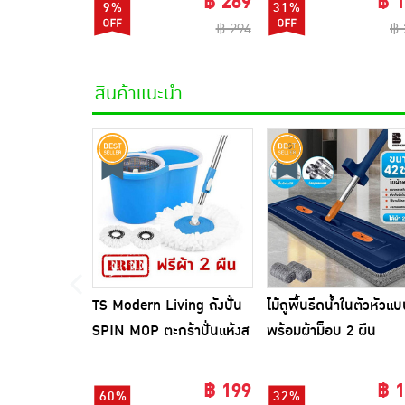
฿ 269
฿ 
9%
31%
฿ 294
฿ 
สินค้าแนะนำ
TS Modern Living ถังปั่น
ไม้ถูพื้นรีดน้ำในตัวหัวแ
SPIN MOP ตะกร้าปั่นแห้งส
พร้อมผ้าม็อบ 2 ผืน
แตนเลสไซส์มินิ รุ่น
CLEANING0019
฿ 199
฿ 
60%
32%