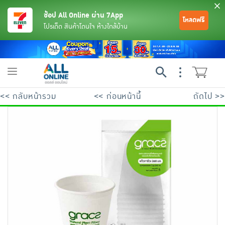
ช้อป All Online ผ่าน 7App
โหลดฟรี
โปรเด็ด สินค้าโดนใจ ห้างใกล้บ้าน
Toggle
navigation
<< กลับหน้ารวม
<< ก่อนหน้านี้
ถัดไป >>
ย้อนกลับ
ย้อนกลับ
ย้อนกลับ
ย้อนกลับ
ย้อนกลับ
ย้อนกลับ
ย้อนกลับ
ย้อนกลับ
ย้อนกลับ
ย้อนกลับ
ย้อนกลับ
เครื่องดื่มและผงชงดื่ม
มือถือ
พระเครื่อง test pop