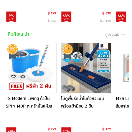
฿ 179
฿ 699
9%
68%
66%
฿ 196
฿ 2,190
สินค้าแนะนำ
ดูเพิ่มเติม >>
TS Modern Living ถังปั่น
ไม้ถูพื้นรีดน้ำในตัวหัวแบน
M2S Lifes
SPIN MOP ตะกร้าปั่นแห้งส
พร้อมผ้าม็อบ 2 ผืน
ส้มชาไทย
แตนเลสไซส์มินิ รุ่น
CLEANING0019
฿ 199
฿ 129
60%
32%