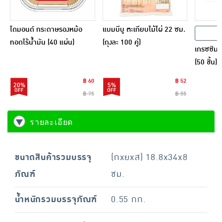
ไดมอนด์ กระดาษรองหม้อ
แบมบีบู ตะเกียบไม้ไผ่ 22 ซม.
ทอดไร้น้ำมัน (40 แผ่น)
(ถุงละ 100 คู่)
เกรซซิมเ
(50 ชิ้น)
฿ 60
฿ 52
20%
5%
฿ 75
฿ 55
รายละเอียด
ขนาดสินค้ารวมบรรจุ
(กxยxส) 18.8x34x8
ภัณฑ์
ซม.
น้ำหนักรวมบรรจุภัณฑ์
0.55 กก.