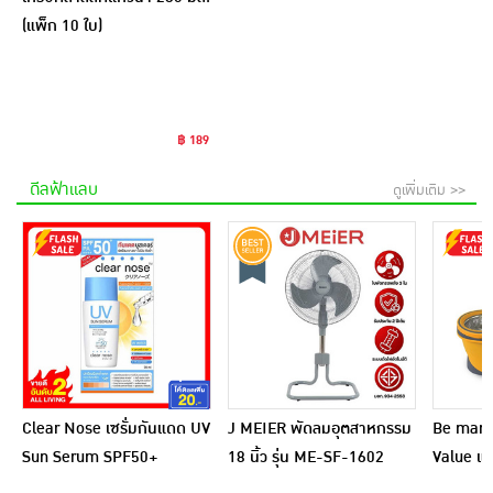
(แพ็ก 10 ใบ)
฿ 189
ดีลฟ้าแลบ
ดูเพิ่มเติม >>
Clear Nose เซรั่มกันแดด UV
J MEIER พัดลมอุตสาหกรรม
Be man ชุ
Sun Serum SPF50+
18 นิ้ว รุ่น ME-SF-1602
Value แถ
PA++++ 28 มล.
ไฟเบอร์ 1