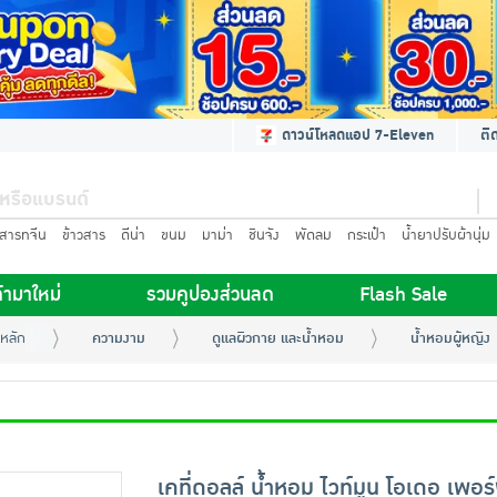
ดาวน์โหลดแอป 7-Eleven
ติ
นสารทจีน
ข้าวสาร
ดีน่า
ขนม
มาม่า
ชินจัง
พัดลม
กระเป๋า
น้ำยาปรับผ้านุ่ม
้ามาใหม่
รวมคูปองส่วนลด
Flash Sale
หลัก
ความงาม
ดูแลผิวกาย และน้ำหอม
น้ำหอมผู้หญิง
เคที่ดอลล์ น้ำหอม ไวท์มูน โอเดอ เพอร