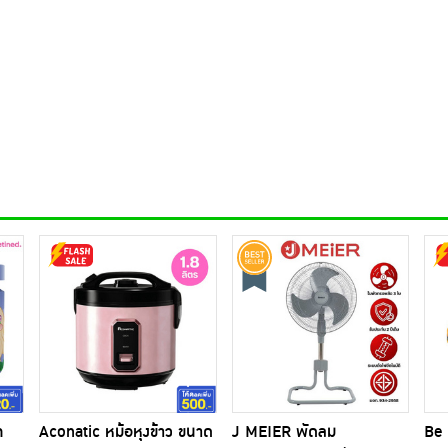
ท
Aconatic หม้อหุงข้าว ขนาด
J MEIER พัดลม
Be 