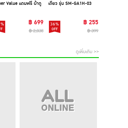
er Value แถมฟรี ผ้าถู
เดียว รุ่น SM-GA1H-03
โพรไบโอติกส์
นไมโครไฟเบอร์ 1 ผืน
(แพ็ก4กล่อง)
ใบ
฿ 699
฿ 255
6%
36%
70%
฿ 2,038
฿ 399
ดูเพิ่มเติม >>