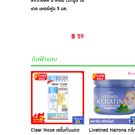
เคที่ดอลล์ น้ำหอม ไวท์มูน โอ
เดอ เพอร์ฟูม 5 มล.
฿ 59
ดีลฟ้าแลบ
Clear Nose เซรั่มกันแดด
Livetined Hairona ทรี