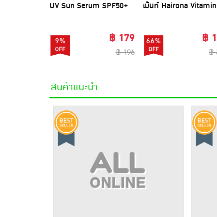
UV Sun Serum SPF50+
เม้นท์ Hairona Vitamin
PA++++ 28 มล.
Keratin Deep Treatme
500ml.
฿ 179
฿ 
9%
66%
฿ 196
฿ 
สินค้าแนะนำ