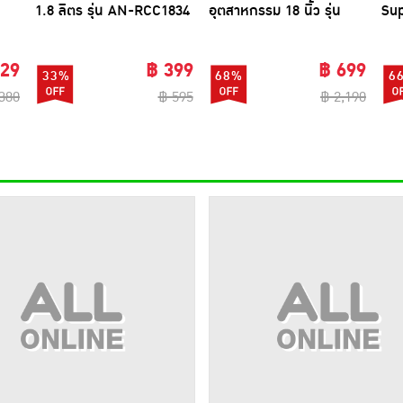
1.8 ลิตร รุ่น AN-RCC1834
อุตสาหกรรม 18 นิ้ว รุ่น
Sup
nt
สีชมพูดำ
ME-SF-1602
พื้
129
฿ 399
฿ 699
33%
68%
6
380
฿ 595
฿ 2,190