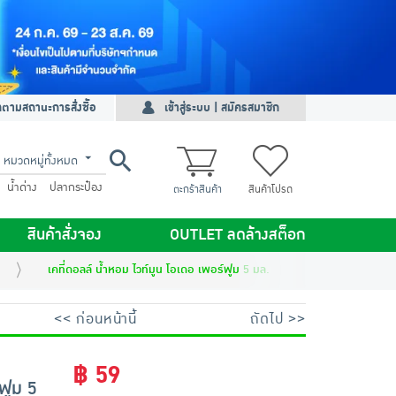
ดตามสถานะการสั่งซื้อ
เข้าสู่ระบบ | สมัครสมาชิก
หมวดหมู่ทั้งหมด
น้ำด่าง
ปลากระป๋อง
ตะกร้าสินค้า
สินค้าโปรด
สินค้าสั่งจอง
OUTLET ลดล้างสต็อก
เคที่ดอลล์ น้ำหอม ไวท์มูน โอเดอ เพอร์ฟูม 5 มล.
<< ก่อนหน้านี้
ถัดไป >>
฿ 59
์ฟูม 5