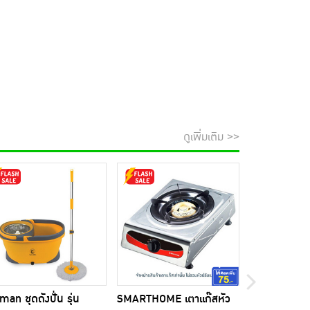
ดูเพิ่มเติม >>
man ชุดถังปั่น รุ่น
SMARTHOME เตาแก๊สหัว
Donutt โทเทิล