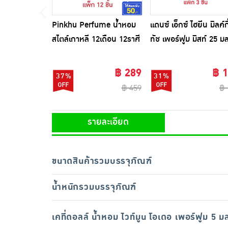
Pinkhu Perfume น้ำหอม
แดนซ์ เอ็กซ์ ไฮยีน มิลค์กี
สไตล์เกาหลี 12เดือน 12ราศี
ทัช เพอร์ฟูม มิสท์ 25 ม
10 มล. (แพ็ก 12 ชิ้น)
(แพ็ก 3 ชิ้น)
฿ 289
฿ 
37%
31%
฿ 459
฿ 
รายละเอียด
ขนาดสินค้ารวมบรรจุภัณฑ์
น้ำหนักรวมบรรจุภัณฑ์
เคที่ดอลล์ น้ำหอม ไวท์มูน โอเดอ เพอร์ฟูม 5 ม