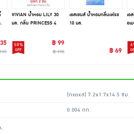
้
VIVIAN น้ำหอม LILY 30
เอสเซนส์ น้ำหอมกลิ่นเฟรช
เอส
ล.
มล. กลิ่น PRINCESS 4
10 มล.
อเม
(ผู้ชายมีเสน่ห์) +
มล.
PRINCESS 5 (ผู้หญิงเซ็กซี่)
135
฿ 99
50%
4
฿ 69
195
฿ 198
(กxยxส) 7.2x1.7x14.5 ซม.
0.004 กก.
ล.