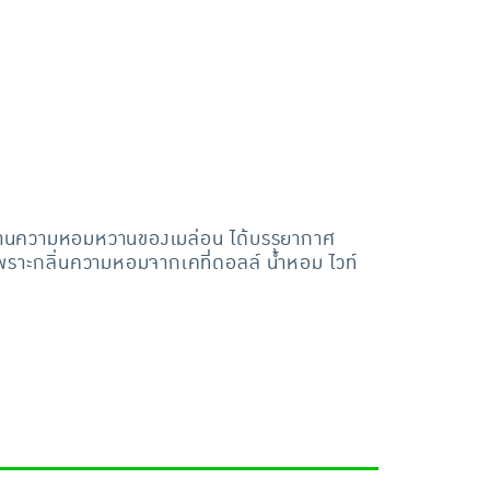
์ ผสานความหอมหวานของเมล่อน ได้บรรยากาศ
 เพราะกลิ่นความหอมจากเคที่ดอลล์ น้ำหอม ไวท์