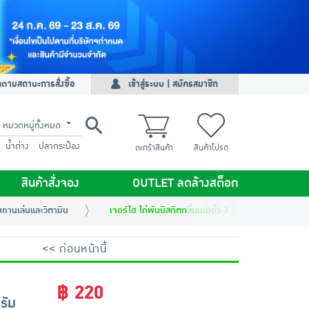
ดตามสถานะการสั่งซื้อ
เข้าสู่ระบบ | สมัครสมาชิก
หมวดหมู่ทั้งหมด
น้ำด่าง
ปลากระป๋อง
ตะกร้าสินค้า
สินค้าโปรด
สินค้าสั่งจอง
OUTLET ลดล้างสต็อก
ทานเล่นและวิตามิน
เจอร์ไฮ ไก่พันบิสกิตกลิ่นเนยถั่ว 300 กรัม
<< ก่อนหน้านี้
฿ 220
รัม