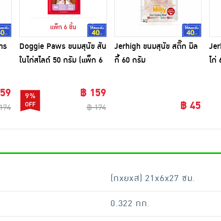
าร
Doggie Paws ขนมสุนัข สัน
Jerhigh ขนมสุนัข สติ๊ก มิล
Jer
ในไก่สไลด์ 50 กรัม (แพ็ก 6
กี้ 60 กรัม
ไก่
ชิ้น)
159
฿ 159
9%
฿ 45
174
฿ 174
(กxยxส) 21x6x27 ซม.
0.322 กก.