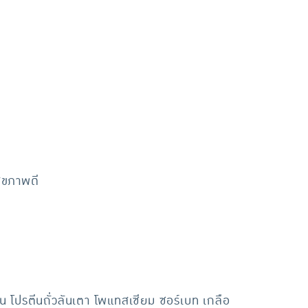
สุขภาพดี
อรีน โปรตีนถั่วลันเตา โพแทสเซียม ซอร์เบท เกลือ