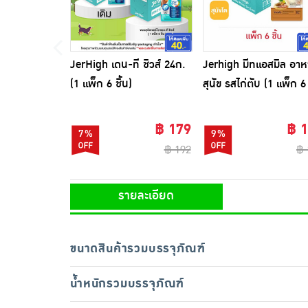
JerHigh เดน-ที ชิวส์ 24ก.
Jerhigh มีทแอสมิล อาห
(1 แพ็ก 6 ชิ้น)
สุนัข รสไก่ตับ (1 แพ็ก 6
ชิ้น)
฿ 179
฿ 
7%
9%
฿ 192
฿ 
รายละเอียด
ขนาดสินค้ารวมบรรจุภัณฑ์
น้ำหนักรวมบรรจุภัณฑ์