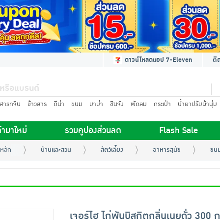
ดาวน์โหลดแอป 7-Eleven
ติ
นสารทจีน
ข้าวสาร
ดีน่า
ขนม
มาม่า
ชินจัง
พัดลม
กระเป๋า
น้ำยาปรับผ้านุ่ม
้ามาใหม่
รวมคูปองส่วนลด
Flash Sale
หลัก
บ้านและสวน
สัตว์เลี้ยง
อาหารสุนัข
ขนม
เจอร์ไฮ ไก่พันบิสกิตกลิ่นเนยถั่ว 300 ก