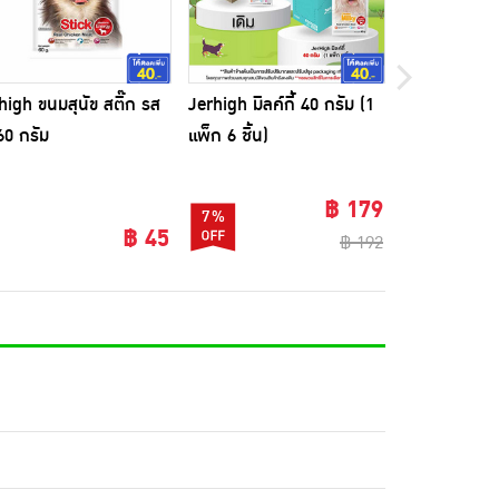
high ขนมสุนัข สติ๊ก รส
Jerhigh มิลค์กี้ 40 กรัม (1
JerHigh ขนมส
 60 กรัม
แพ็ก 6 ชิ้น)
ไก่และนม 400
฿ 179
7%
฿ 45
฿ 192