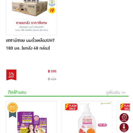
เซซามิซอย นมถั่วเหลืองUHT
180 มล. (ยกลัง 48 กล่อง)
฿ 595
5%
฿ 624
ดีลฟ้าแลบ
ดูเพิ่มเติม >>