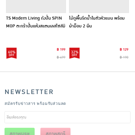
TS Modern Living ถังปั่น SPIN
ไม้ถูพื้นรีดน้ำในตัวหัวแบน พร้อม
MOP ตะกร้าปั่นแห้งสแตนเลสไซส์มิ
ผ้าม็อบ 2 ผืน
นิ รุ่น CLEANING0019
฿ 199
฿ 129
60%
32%
฿ 499
฿ 190
NEWSLETTER
สมัครรับข่าวสาร พร้อมรับส่วนลด
สุภาพบุรุษ
สุภาพสตรี