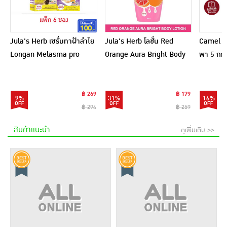
Jula's Herb เซรั่มทาฝ้าลำไย
Jula's Herb โลชั่น Red
Camel เ
Longan Melasma pro
Orange Aura Bright Body
พา 5 กก.
Serum 8 มล. (6ซอง)
Lotion 400 กรัม
฿ 269
฿ 179
9%
31%
16%
฿ 294
฿ 259
สินค้าแนะนำ
ดูเพิ่มเติม >>