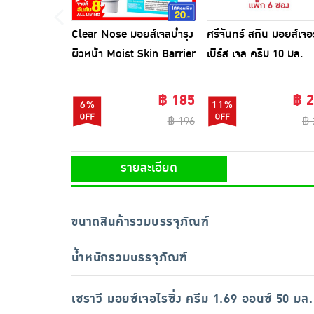
Clear Nose มอยส์เจลบำรุง
ศรีจันทร์ สกิน มอยส์เจอร
ผิวหน้า Moist Skin Barrier
เบิร์ส เจล ครีม 10 มล.
Moisturizing Gel 40 มล.
(แพ็ก 6 ซอง)
฿ 185
฿ 
6%
11%
฿ 196
฿ 
รายละเอียด
ขนาดสินค้ารวมบรรจุภัณฑ์
น้ำหนักรวมบรรจุภัณฑ์
เซราวี มอยซ์เจอไรซิ่ง ครีม 1.69 ออนซ์ 50 มล.