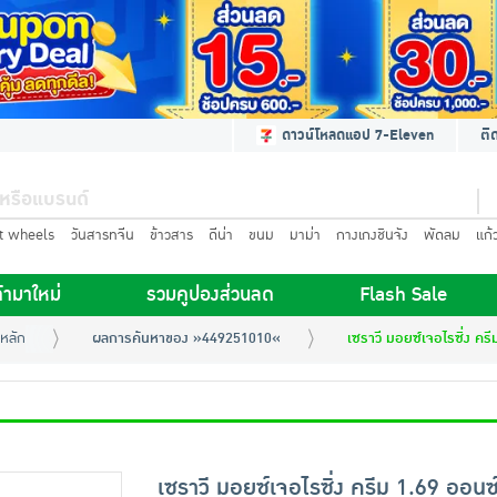
ดาวน์โหลดแอป 7-Eleven
ติ
t wheels
วันสารทจีน
ข้าวสาร
ดีน่า
ขนม
มาม่า
กางเกงชินจัง
พัดลม
แก้
้ามาใหม่
รวมคูปองส่วนลด
Flash Sale
หลัก
ผลการค้นหาของ »449251010«
เซราวี มอยซ์เจอไรซิ่ง คร
เซราวี มอยซ์เจอไรซิ่ง ครีม 1.69 ออนซ