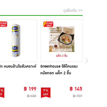
ดูเพิ่มเติม >>
in หมอนข้างใยสังเคราะห์
Greenhouse ซิลิโคนรอง
Beleaf บีลีฟ 
หม้อทอด แพ็ก 2 ชิ้น
10 ซอง แพ็ก 
ขวดชงดื่ม 1 
฿ 199
฿ 145
1%
9%
74%
฿ 680
฿ 159