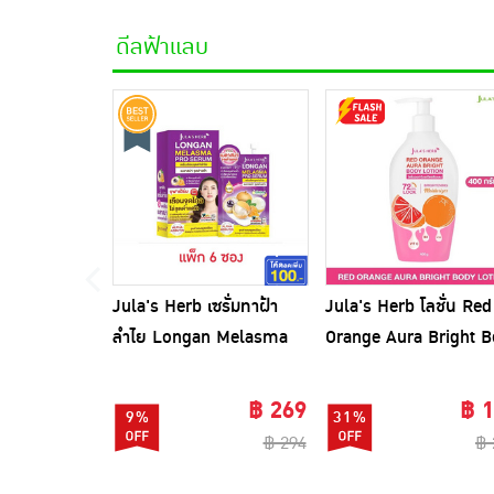
ดีลฟ้าแลบ
Jula's Herb เซรั่มทาฝ้า
Jula's Herb โลชั่น Red
ลำไย Longan Melasma
Orange Aura Bright 
pro Serum 8 มล. (6ซอง)
Lotion 400 กรัม
฿ 269
฿ 
9%
31%
฿ 294
฿ 