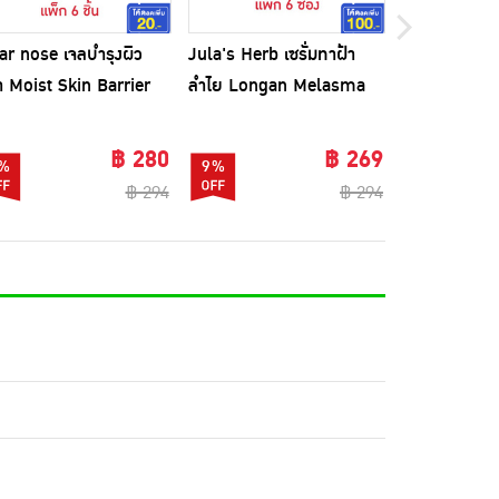
ar nose เจลบำรุงผิว
Jula's Herb เซรั่มทาฝ้า
SMOOTO เจลว
า Moist Skin Barrier
ลำไย Longan Melasma
ALOE E SNA
sturizing Gel 10มล.
pro Serum 8 มล. (6ซอง)
GEL 50 มล. (แ
็ก6ซอง)
฿ 280
฿ 269
%
9%
5%
฿ 294
฿ 294