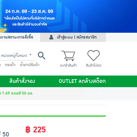
ดตามสถานะการสั่งซื้อ
เข้าสู่ระบบ | สมัครสมาชิก
หมวดหมู่ทั้งหมด
ว
กระเป๋า
น้ำยาปรับผ้า
ตะกร้าสินค้า
สินค้าโปรด
สินค้าสั่งจอง
OUTLET ลดล้างสต็อก
ีม 1.69 ออนซ์ 50 มล.
฿ 225
์ 50