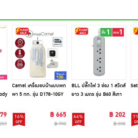
Camel เครื่องอบผ้าแบบพก
BLL ปลั๊กไฟ 3 ช่อง 1 สวิตส์
Sat
Body
พา 5 กก. รุ่น D178-10GY
ยาว 3 เมตร รุ่น B60 สีเทา
(1แถม1)
179
฿ 665
฿ 202
16%
66%
7
259
฿ 790
฿ 590