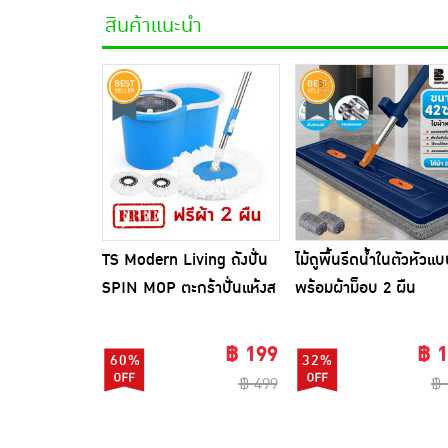
สินค้าแนะนำ
TS Modern Living ถังปั่น
ไม้ถูพื้นรีดน้ำในตัวหัวแ
SPIN MOP ตะกร้าปั่นแห้งส
พร้อมผ้าม็อบ 2 ผืน
แตนเลสไซส์มินิ รุ่น
CLEANING0019
฿ 199
฿ 
60%
32%
฿ 499
฿ 