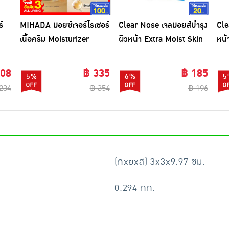
์
MIHADA มอยซ์เจอร์ไรเซอร์
Clear Nose เจลมอยส์บำรุง
Cle
เนื้อครีม Moisturizer
ผิวหน้า Extra Moist Skin
หน้
Sensitive Cream 7 กรัม
Barrier Moisturizing gel
Moi
(แพ็ก 6 ชิ้น)
Cream 40 มล.
(แพ
208
฿ 335
฿ 185
5%
6%
5
234
฿ 354
฿ 196
(กxยxส) 3x3x9.97 ซม.
0.294 กก.