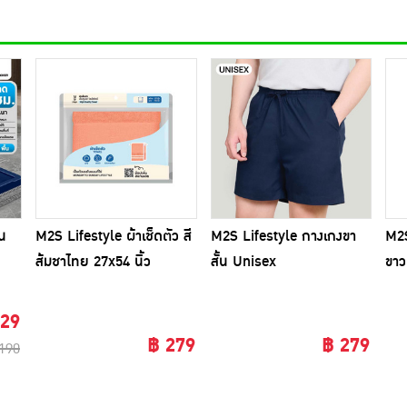
บน
M2S Lifestyle ผ้าเช็ดตัว สี
M2S Lifestyle กางเกงขา
M2S
ส้มชาไทย 27x54 นิ้ว
สั้น Unisex
ขาว
129
฿ 279
฿ 279
190