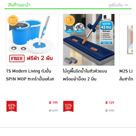
สินค้าแนะนำ
ดูเพิ่มเติม >>
TS Modern Living ถังปั่น
ไม้ถูพื้นรีดน้ำในตัวหัวแบน
M2S Lifes
SPIN MOP ตะกร้าปั่นแห้งส
พร้อมผ้าม็อบ 2 ผืน
ส้มชาไทย
แตนเลสไซส์มินิ รุ่น
CLEANING0019
฿ 199
฿ 129
60%
32%
฿ 499
฿ 190