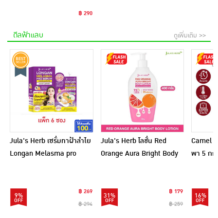
฿ 290
ดีลฟ้าแลบ
ดูเพิ่มเติม >>
Jula's Herb เซรั่มทาฝ้าลำไย
Jula's Herb โลชั่น Red
Camel เ
Longan Melasma pro
Orange Aura Bright Body
พา 5 กก.
Serum 8 มล. (6ซอง)
Lotion 400 กรัม
฿ 269
฿ 179
9%
31%
16%
฿ 294
฿ 259