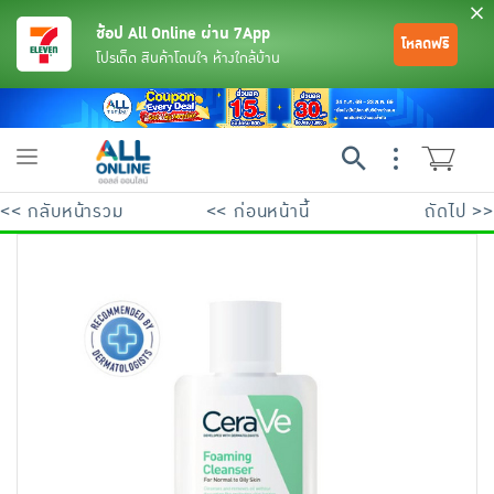
ช้อป All Online ผ่าน 7App
โหลดฟรี
โปรเด็ด สินค้าโดนใจ ห้างใกล้บ้าน
Toggle
navigation
<< กลับหน้ารวม
<< ก่อนหน้านี้
ถัดไป >>
ย้อนกลับ
ย้อนกลับ
ย้อนกลับ
ย้อนกลับ
ย้อนกลับ
ย้อนกลับ
ย้อนกลับ
ย้อนกลับ
ย้อนกลับ
ย้อนกลับ
ย้อนกลับ
เครื่องดื่มและผงชงดื่ม
มือถือ
พระเครื่อง test pop