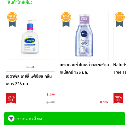
สินค้าใกล้เคียง
นีเวียคลีนซิ่งไมเซล่าวอเตอร์แอ
Naturist
โปรโมชั่น
คเน่แคร์ 125 มล.
Tree Fac
เซตาฟิล เดย์ลี่ เฟเชียล คลีน
มล.
เซอร์ 236 มล.
฿ 379
24%
90%
฿ 500
฿ 109
รายละเอียด