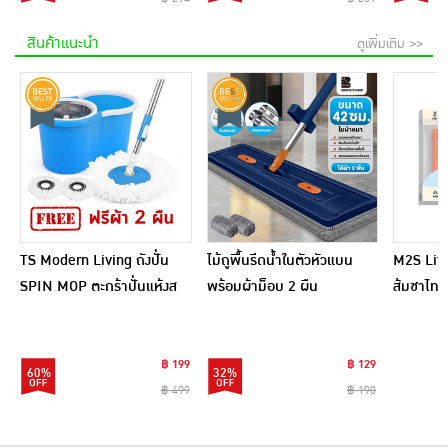
สินค้าแนะนำ
ดูเพิ่มเติม >>
TS Modern Living ถังปั่น
ไม้ถูพื้นรีดน้ำในตัวหัวแบน
M2S Lifes
SPIN MOP ตะกร้าปั่นแห้งส
พร้อมผ้าม็อบ 2 ผืน
ส้มชาไทย
แตนเลสไซส์มินิ รุ่น
CLEANING0019
฿ 199
฿ 129
60%
32%
฿ 499
฿ 190