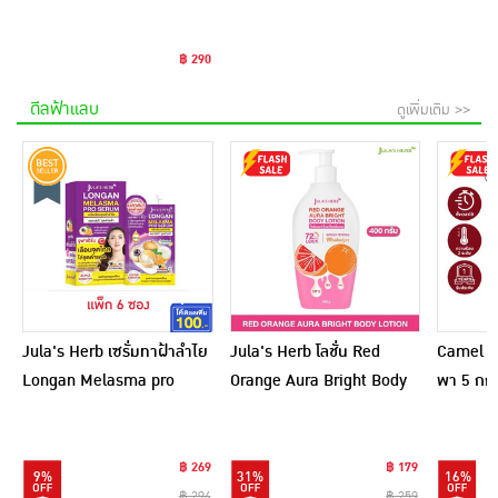
฿ 290
ดีลฟ้าแลบ
ดูเพิ่มเติม >>
Jula's Herb เซรั่มทาฝ้าลำไย
Jula's Herb โลชั่น Red
Camel เ
Longan Melasma pro
Orange Aura Bright Body
พา 5 กก.
Serum 8 มล. (6ซอง)
Lotion 400 กรัม
฿ 269
฿ 179
9%
31%
16%
฿ 294
฿ 259