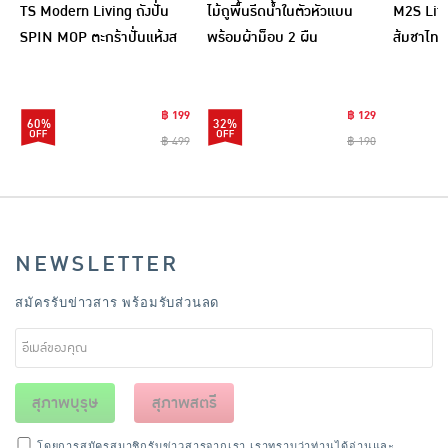
TS Modern Living ถังปั่น
ไม้ถูพื้นรีดน้ำในตัวหัวแบน
M2S Lifes
SPIN MOP ตะกร้าปั่นแห้งส
พร้อมผ้าม็อบ 2 ผืน
ส้มชาไทย
แตนเลสไซส์มินิ รุ่น
CLEANING0019
฿ 199
฿ 129
60%
32%
฿ 499
฿ 190
NEWSLETTER
สมัครรับข่าวสาร พร้อมรับส่วนลด
สุภาพบุรุษ
สุภาพสตรี
โดยการสมัครสมาชิกรับข่าวสารจากเรา เราทราบว่าท่านได้อ่านและ