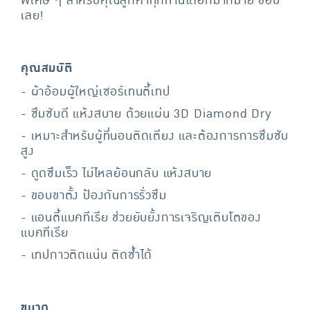
พิเศษ ๆ สำหรับคุณลูกค้าทุกท่านได้อีกมากมาย ช้อป
เลย!
คุณสมบัติ
- ผ้าอ้อมผู้ใหญ่เซอร์เทนตี้เทป
- ซึมซับดี แห้งสบาย ด้วยแผ่น 3D Diamond Dry
- เหมาะสำหรับผู้ที่นอนติดเตียง และต้องการการซึมซับ
สูง
- ดูดซึมเร็ว ไม่ไหลย้อนกลับ แห้งสบาย
- ขอบขาตั้ง ป้องกันการรั่วซึม
- แอนตี้แบคทีเรีย ช่วยยับยั้งการเจริญเติบโตของ
แบคทีเรีย
- เทปกาวติดแน่น ติดซ้ำได้
ขนาด