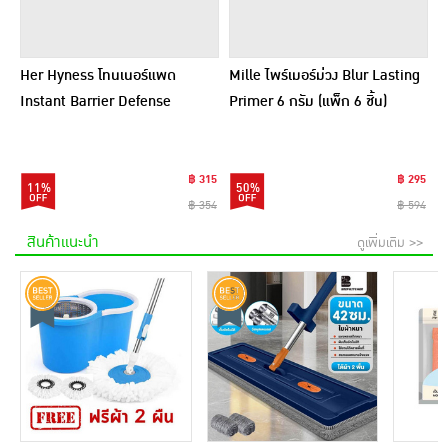
Her Hyness โทนเนอร์แพด
Mille ไพร์เมอร์ม่วง Blur Lasting
Instant Barrier Defense
Primer 6 กรัม (แพ็ก 6 ชิ้น)
Platinum Pad 9แผ่น (แพ็ก6)
฿ 315
฿ 295
11%
50%
฿ 354
฿ 594
สินค้าแนะนำ
ดูเพิ่มเติม >>