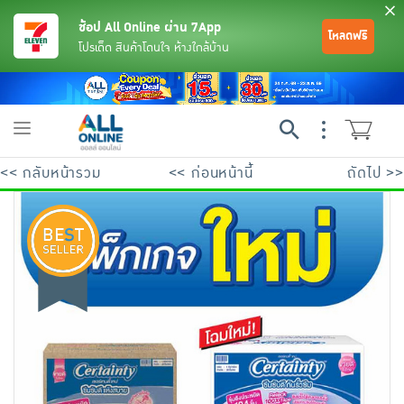
ช้อป All Online ผ่าน 7App
โหลดฟรี
โปรเด็ด สินค้าโดนใจ ห้างใกล้บ้าน
Toggle
navigation
<< กลับหน้ารวม
<< ก่อนหน้านี้
ถัดไป >>
ย้อนกลับ
ย้อนกลับ
ย้อนกลับ
ย้อนกลับ
ย้อนกลับ
ย้อนกลับ
ย้อนกลับ
ย้อนกลับ
ย้อนกลับ
ย้อนกลับ
ย้อนกลับ
เครื่องดื่มและผงชงดื่ม
มือถือ
พระเครื่อง test pop