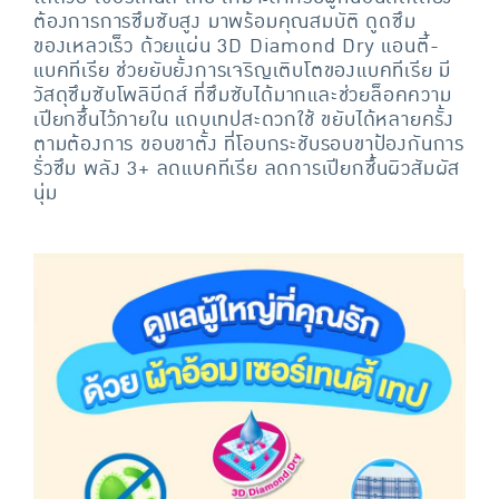
ต้องการการซึมซับสูง มาพร้อมคุณสมบัติ ดูดซึม
ของเหลวเร็ว ด้วยแผ่น 3D Diamond Dry แอนตี้-
แบคทีเรีย ช่วยยับยั้งการเจริญเติบโตของแบคทีเรีย มี
วัสดุซึมซับโพลิบีดส์ ที่ซึมซับได้มากและช่วยล็อคความ
เปียกชื้นไว้ภายใน แถบเทปสะดวกใช้ ขยับได้หลายครั้ง
ตามต้องการ ขอบขาตั้ง ที่โอบกระชับรอบขาป้องกันการ
รั่วซึม พลัง 3+ ลดแบคทีเรีย ลดการเปียกชื้นผิวสัมผัส
นุ่ม