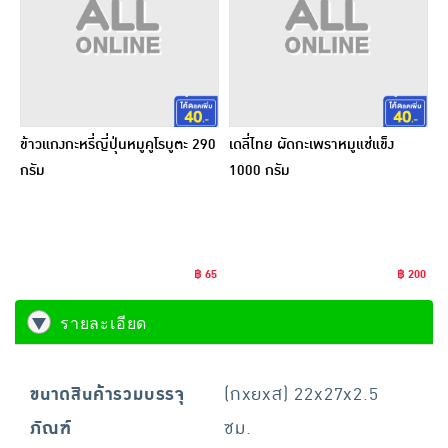
ข้าวแกงกะหรี่ญี่ปุ่นหมูคูโรบูตะ 290
เดลี่ไทย ผัดกะเพราหมูแช่แข็ง
กรัม
1000 กรัม
฿ 65
฿ 200
รายละเอียด
ขนาดสินค้ารวมบรรจุ
(กxยxส) 22x27x2.5
ภัณฑ์
ซม.