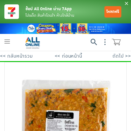
ช้อป All Online ผ่าน 7App
โหลดฟรี
โปรเด็ด สินค้าโดนใจ ห้างใกล้บ้าน
Toggle
navigation
<< กลับหน้ารวม
<< ก่อนหน้านี้
ถัดไป >>
ย้อนกลับ
ย้อนกลับ
ย้อนกลับ
ย้อนกลับ
ย้อนกลับ
ย้อนกลับ
ย้อนกลับ
ย้อนกลับ
ย้อนกลับ
ย้อนกลับ
ย้อนกลับ
เครื่องดื่มและผงชงดื่ม
มือถือ
พระเครื่อง test pop