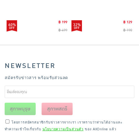
นิ รุ่น CLEANING0019
฿ 199
฿ 129
60%
32%
฿ 499
฿ 190
NEWSLETTER
สมัครรับข่าวสาร พร้อมรับส่วนลด
สุภาพบุรุษ
สุภาพสตรี
โดยการสมัครสมาชิกรับข่าวสารจากเรา เราทราบว่าท่านได้อ่านและ
ทำความเข้าใจเกี่ยวกับ
นโยบายความเป็นส่วนตัว
ของ AllOnline แล้ว