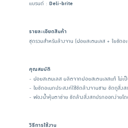
แบรนด์ :
Deli-brite
รายละเอียดสินค้า
ชุดรวมสำหรับล้างจาน (ฝอยสเตนเลส + ใยขัดอเน
คุณสมบัติ
- ฝอยสเตนเลส ผลิตจากฝอยสเตนเลสแท้ ไม่เป็น
- ใยขัดอเนกประสงค์ใช้ขัดล้างจานชาม ขัดถูสิ่ง
- ฟองน้ำหุ้มตาข่าย ขัดล้างสิ่งสกปรกออกง่ายโดย
วิธีการใช้งาน