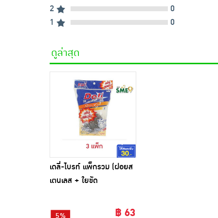
2
0
1
0
ดูล่าสุด
เดลี่-ไบรท์ แพ็กรวม (ฝอยส
เตนเลส + ใยขัด
อเนกประสงค์ + ฟองน้ำหุ้ม
ตาข่าย)
฿ 63
5%