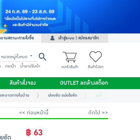
ดตามสถานะการสั่งซื้อ
เข้าสู่ระบบ | สมัครสมาชิก
หมวดหมู่ทั้งหมด
ว
กระเป๋า
น้ำยาปรับผ้า
ตะกร้าสินค้า
สินค้าโปรด
สินค้าสั่งจอง
OUTLET ลดล้างสต็อก
มสะอาดภายในบ้าน
ฝอยขัด แผ่นใยขัด
เดลี่-ไบรท์ แพ็กรวม (ฝอย
<< ก่อนหน้านี้
ถัดไป >>
฿ 63
ใยขัด