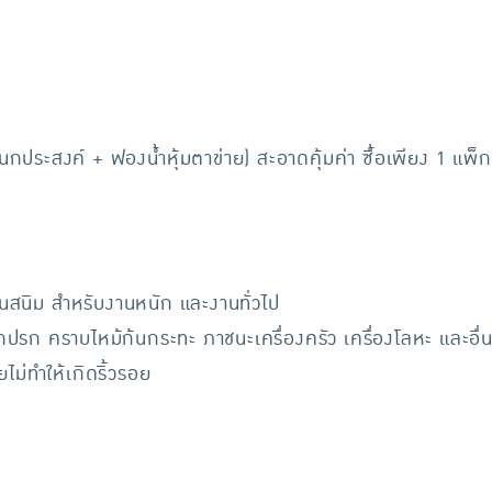
กประสงค์ + ฟองน้ำหุ้มตาข่าย) สะอาดคุ้มค่า ซื้อเพียง 1 แ
สนิม สำหรับงานหนัก และงานทั่วไป
สกปรก คราบไหม้ก้นกระทะ ภาชนะเครื่องครัว เครื่องโลหะ และอื่
ไม่ทำให้เกิดริ้วรอย