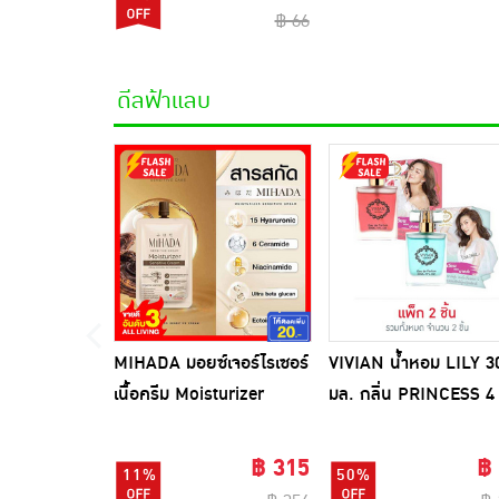
฿ 66
ดีลฟ้าแลบ
MIHADA มอยซ์เจอร์ไรเซอร์
VIVIAN น้ำหอม LILY 3
เนื้อครีม Moisturizer
มล. กลิ่น PRINCESS 4
Sensitive Cream 7 กรัม
(ผู้ชายมีเสน่ห์) +
(แพ็ก 6 ชิ้น)
PRINCESS 5 (ผู้หญิงเซ็ก
฿ 315
฿
11%
50%