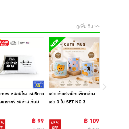
ดูเพิ่มเติม >>
ames หมอนโรงแรม5ดาว
เซตแก้วเซรามิคแพ็คกล่อง
Biocap วิตาม
ังเคราะห์ ขนห่านเทียม
เซต 3 ใบ SET NO.3
แคปซูล
฿ 99
฿ 109
3%
45%
82%