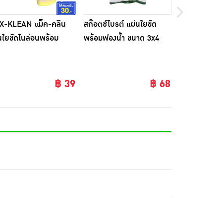
X-KLEAN แม็ค-คลีน
สก๊อตช์ไบรต์ แผ่นใยขัด
S-Brite แผ่น
นใยขัดไนล่อนพร้อม
พร้อมฟองน้ำ ขนาด 3x4
พร้อมฟองน้ำ ห
น้ำสีชมพู ซื้อ 2 แถม 1
(แพ็ก 3+1)
(แพ็ก 3 ห่อ)
แพ็ก)
฿ 39
฿ 68