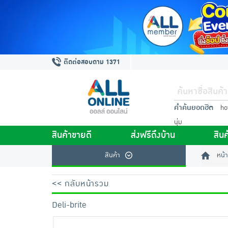
ติดต่อสอบถาม 1371
คำค้นยอดฮิต
ho
นุ่ม
สินค้าขายดี
ส่งฟรีถึงบ้าน
สินค
สินค้า
หน้า
<< กลับหน้ารวม
Deli-brite