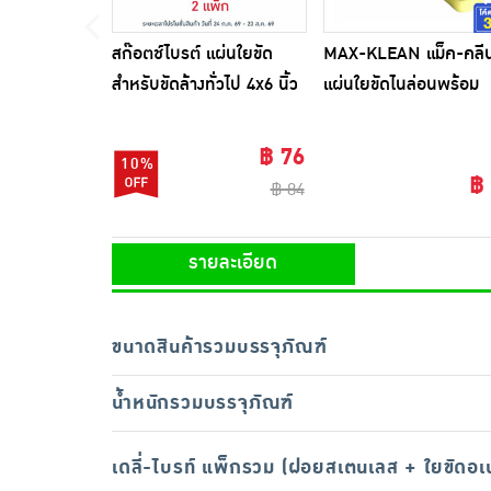
สก๊อตช์ไบรต์ แผ่นใยขัด
MAX-KLEAN แม็ค-คลี
สำหรับขัดล้างทั่วไป 4x6 นิ้ว
แผ่นใยขัดไนล่อนพร้อม
(แพ็ก 2+1)
ฟองน้ำสีเขียว ซื้อ 2 แถม
(ในแพ็ก)
฿ 76
10%
฿
฿ 84
รายละเอียด
ขนาดสินค้ารวมบรรจุภัณฑ์
น้ำหนักรวมบรรจุภัณฑ์
เดลี่-ไบรท์ แพ็กรวม (ฝอยสเตนเลส + ใยขัดอเ