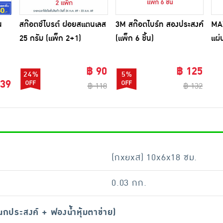
น
สก๊อตช์ไบรต์ ฝอยสแตนเลส
3M สก๊อตไบร์ท สองประสงค์
MA
25 กรัม (แพ็ก 2+1)
(แพ็ก 6 ชิ้น)
แผ่
 1
ฟอง
(ใน
฿ 90
฿ 125
24%
5%
 39
฿ 118
฿ 132
(กxยxส) 10x6x18 ซม.
0.03 กก.
นกประสงค์ + ฟองน้ำหุ้มตาข่าย)