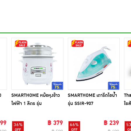
0
SMARTHOME หม้อหุงข้าว
SMARTHOME เตารีดไอน้ำ
Th
ไฟฟ้า 1 ลิตร รุ่น
รุ่น SSIR-907
ใยส
SRC1003FW
ซี่)
 99
฿ 379
฿ 239
36%
66%
5