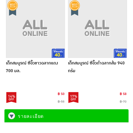
เด็กสมบูรณ์ ซีอิ๊วขาวฉลากแดง
เด็กสมบูรณ์ ซีอิ๊วดำฉลากส้ม 940
700 มล.
กรัม
฿ 50
฿ 58
14%
17%
฿ 58
฿ 70
รายละเอียด