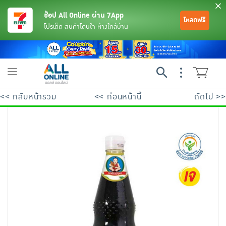
ช้อป All Online ผ่าน 7App
โหลดฟรี
โปรเด็ด สินค้าโดนใจ ห้างใกล้บ้าน
Toggle
navigation
<< กลับหน้ารวม
<< ก่อนหน้านี้
ถัดไป >>
ย้อนกลับ
ย้อนกลับ
ย้อนกลับ
ย้อนกลับ
ย้อนกลับ
ย้อนกลับ
ย้อนกลับ
ย้อนกลับ
ย้อนกลับ
ย้อนกลับ
ย้อนกลับ
เครื่องดื่มและผงชงดื่ม
มือถือ
พระเครื่อง test pop