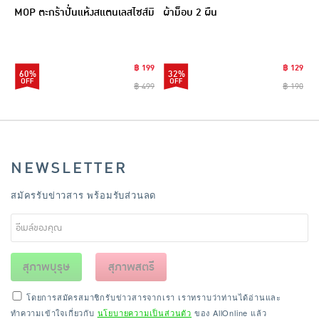
MOP ตะกร้าปั่นแห้งสแตนเลสไซส์มิ
ผ้าม็อบ 2 ผืน
นิ รุ่น CLEANING0019
฿ 199
฿ 129
60%
32%
฿ 499
฿ 190
NEWSLETTER
สมัครรับข่าวสาร พร้อมรับส่วนลด
สุภาพบุรุษ
สุภาพสตรี
โดยการสมัครสมาชิกรับข่าวสารจากเรา เราทราบว่าท่านได้อ่านและ
ทำความเข้าใจเกี่ยวกับ
นโยบายความเป็นส่วนตัว
ของ AllOnline แล้ว