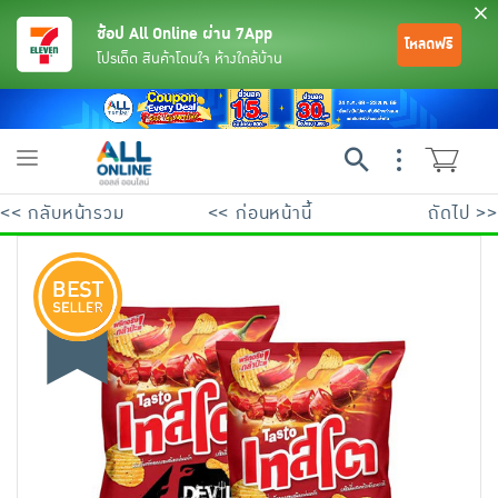
ช้อป All Online ผ่าน 7App
โหลดฟรี
โปรเด็ด สินค้าโดนใจ ห้างใกล้บ้าน
Toggle
navigation
<< กลับหน้ารวม
<< ก่อนหน้านี้
ถัดไป >>
ย้อนกลับ
ย้อนกลับ
ย้อนกลับ
ย้อนกลับ
ย้อนกลับ
ย้อนกลับ
ย้อนกลับ
ย้อนกลับ
ย้อนกลับ
ย้อนกลับ
ย้อนกลับ
เครื่องดื่มและผงชงดื่ม
มือถือ
พระเครื่อง test pop