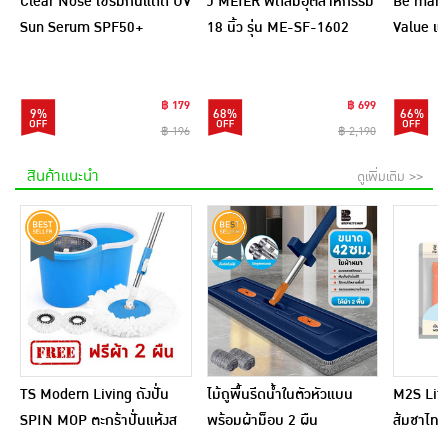
Clear Nose เซรั่มกันแดด UV
J MEIER พัดลมอุตสาหกรรม
Be man ชุ
Sun Serum SPF50+
18 นิ้ว รุ่น ME-SF-1602
Value แถ
PA++++ 28 มล.
ไฟเบอร์ 1
฿ 179
฿ 699
9%
68%
66%
฿ 196
฿ 2,190
สินค้าแนะนำ
ดูเพิ่มเติม >>
TS Modern Living ถังปั่น
ไม้ถูพื้นรีดน้ำในตัวหัวแบน
M2S Lifes
SPIN MOP ตะกร้าปั่นแห้งส
พร้อมผ้าม็อบ 2 ผืน
ส้มชาไทย
แตนเลสไซส์มินิ รุ่น