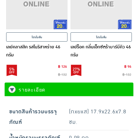
โปรโมชั่น
โปรโมชั่น
เลย์คลาสสิค รสโนริสาหร่าย 46
เลย์ร็อค กลิ่นเอ็กซ์ตร้าบาร์บีคิว 46
กรัม
กรัม
฿ 126
฿ 96
5%
27%
฿ 132
฿ 132
รายละเอียด
ขนาดสินค้ารวมบรรจุ
(กxยxส) 17.9x22.6x7.8
ภัณฑ์
ซม.
น้ำหนักรวมบรรจุภัณฑ์
0.09 กก.