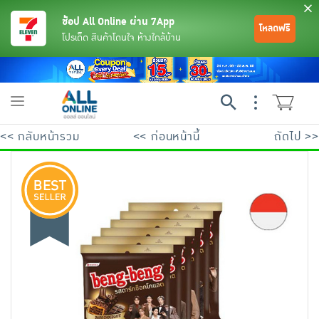
ช้อป All Online ผ่าน 7App
โหลดฟรี
โปรเด็ด สินค้าโดนใจ ห้างใกล้บ้าน
Toggle
navigation
<< กลับหน้ารวม
<< ก่อนหน้านี้
ถัดไป >>
ย้อนกลับ
ย้อนกลับ
ย้อนกลับ
ย้อนกลับ
ย้อนกลับ
ย้อนกลับ
ย้อนกลับ
ย้อนกลับ
ย้อนกลับ
ย้อนกลับ
ย้อนกลับ
เครื่องดื่มและผงชงดื่ม
มือถือ
พระเครื่อง test pop