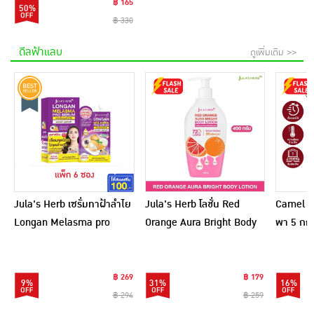
฿ 165
50%
฿ 330
ดีลฟ้าแลบ
ดูเพิ่มเติม >>
Jula's Herb เซรั่มทาฝ้าลำไย
Jula's Herb โลชั่น Red
Camel เ
Longan Melasma pro
Orange Aura Bright Body
พา 5 กก.
Serum 8 มล. (6ซอง)
Lotion 400 กรัม
฿ 269
฿ 179
9%
31%
16%
฿ 294
฿ 259