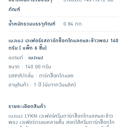
ขนาดสินค้ารวมบรรจุ
(กxยxส) 14x19x12 ซม.
ภัณฑ์
น้ำหนักรวมบรรจุภัณฑ์
0.84 กก.
เบงเบง เวเฟอร์รสดาร์กช็อกโกแลตและข้าวพอง 140
กรัม ( แพ็ก 6 ชิ้น)
แบรนด์ :
เบงเบง
ขนาด : 140.00 กรัม
รสชาติ/กลิ่น : ดาร์กช็อกโกแลต
อายุสินค้า : 1 ปี (นับจากวันผลิต)
รายละเอียดสินค้า
เบงเบง LYKN เวเฟอร์ครีมดาร์กช็อกโกแลตและข้าว
พอง เวเฟอร์กรอบหลายชั้น สอดไส้ครีมดาร์กช็อกโก