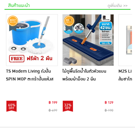
สินค้าแนะนำ
ดูเพิ่มเติม >>
TS Modern Living ถังปั่น
ไม้ถูพื้นรีดน้ำในตัวหัวแบน
M2S Lifes
SPIN MOP ตะกร้าปั่นแห้งส
พร้อมผ้าม็อบ 2 ผืน
ส้มชาไทย
แตนเลสไซส์มินิ รุ่น
CLEANING0019
฿ 199
฿ 129
60%
32%
฿ 499
฿ 190