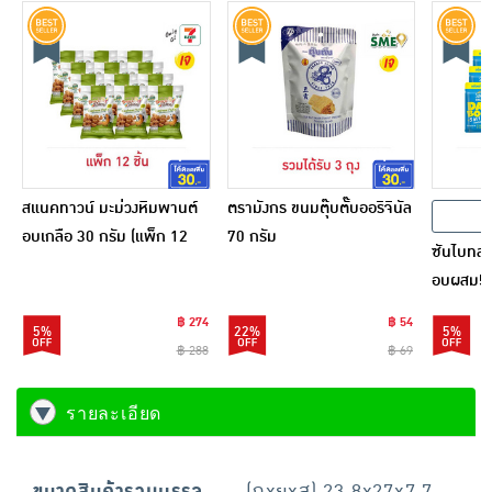
สแนคทาวน์ มะม่วงหิมพานต์
ตรามังกร ขนมตุ๊บตั๊บออริจินัล
อบเกลือ 30 กรัม (แพ็ก 12
70 กรัม
ซันไบทส์ เด
ชิ้น)
อบผสม5ชน
6 ชิ้น)
฿ 274
฿ 54
5%
22%
5%
฿ 288
฿ 69
รายละเอียด