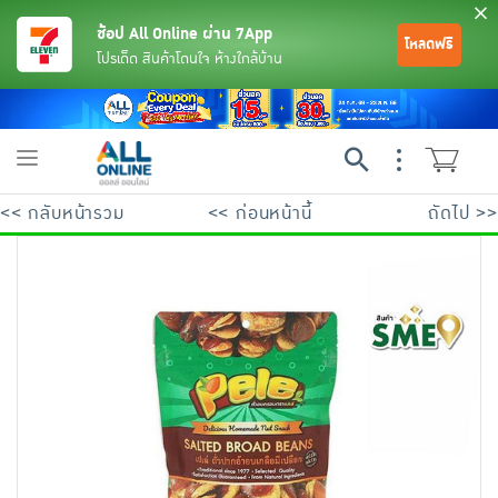
ช้อป All Online ผ่าน 7App
โหลดฟรี
โปรเด็ด สินค้าโดนใจ ห้างใกล้บ้าน
Toggle
navigation
<< กลับหน้ารวม
<< ก่อนหน้านี้
ถัดไป >>
ย้อนกลับ
ย้อนกลับ
ย้อนกลับ
ย้อนกลับ
ย้อนกลับ
ย้อนกลับ
ย้อนกลับ
ย้อนกลับ
ย้อนกลับ
ย้อนกลับ
ย้อนกลับ
เครื่องดื่มและผงชงดื่ม
มือถือ
พระเครื่อง test pop