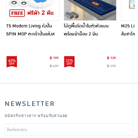
TS Modern Living ถังปั่น
ไม้ถูพื้นรีดน้ำในตัวหัวแบน
M2S Lifes
SPIN MOP ตะกร้าปั่นแห้งส
พร้อมผ้าม็อบ 2 ผืน
ส้มชาไทย
แตนเลสไซส์มินิ รุ่น
CLEANING0019
฿ 199
฿ 129
60%
32%
฿ 499
฿ 190
NEWSLETTER
สมัครรับข่าวสาร พร้อมรับส่วนลด