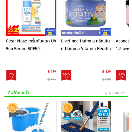
Clear Nose เซรั่มกันแดด UV
Livetined Hairona ทรีทเม้น
Aconatic
Sun Serum SPF50+
ท์ Hairona Vitamin Keratin
1.8 ลิตร
PA++++ 28 มล.
Deep Treatment 500ml.
สีชมพูดำ
฿ 179
฿ 129
9%
66%
33%
฿ 196
฿ 380
สินค้าแนะนำ
ดูเพิ่มเติม >>