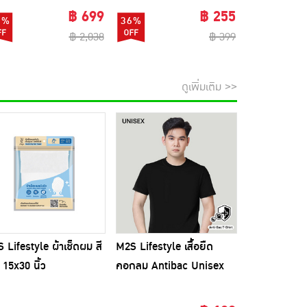
ใบ
฿ 699
฿ 255
6%
36%
70%
฿ 2,038
฿ 399
ดูเพิ่มเติม >>
 Lifestyle ผ้าเช็ดผม สี
M2S Lifestyle เสื้อยืด
 15x30 นิ้ว
คอกลม Antibac Unisex
สีดำ