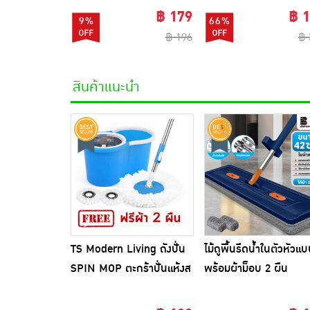
500ml.
฿ 179
฿ 
9%
66%
฿ 196
฿ 
สินค้าแนะนำ
TS Modern Living ถังปั่น
ไม้ถูพื้นรีดน้ำในตัวหัวแ
SPIN MOP ตะกร้าปั่นแห้งส
พร้อมผ้าม็อบ 2 ผืน
แตนเลสไซส์มินิ รุ่น
CLEANING0019