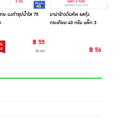
ไทย ผงทำซุปน้ำใส 75
มาม่าข้าวต้มคัพ รสกุ้ง
ฟ้าไทย น้ำซุป
ม
กระเทียม 40 กรัม แพ็ก 3
มล.
ถ้วย
฿ 55
%
4%
฿ 56
฿ 60