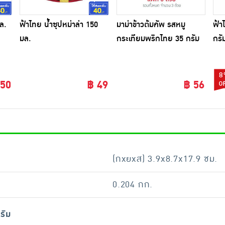
ล.
ฟ้าไทย น้ำซุปหม่าล่า 150
มาม่าข้าวต้มคัพ รสหมู
ฟ้า
มล.
กระเทียมพริกไทย 35 กรัม
กรั
(แพ็ก 3 ถ้วย)
8
 50
฿ 49
฿ 56
(กxยxส) 3.9x8.7x17.9 ซม.
0.204 กก.
รัม