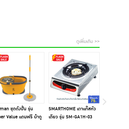
ดูเพิ่มเติม >>
man ชุดถังปั่น รุ่น
SMARTHOME เตาแก๊สหัว
Donutt โทเทิล
er Value แถมฟรี ผ้าถู
เดียว รุ่น SM-GA1H-03
โพรไบโอติกส์
นไมโครไฟเบอร์ 1 ผืน
(แพ็ก4กล่อง)