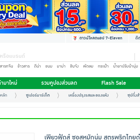
ดาวน์โหลดแอป 7-Eleven
ติ
นสารทจีน
ข้าวสาร
ดีน่า
ขนม
มาม่า
ชินจัง
พัดลม
กระเป๋า
น้ำยาปรับผ้านุ่ม
้ามาใหม่
รวมคูปองส่วนลด
Flash Sale
หลัก
ซูเปอร์มาร์เก็ต
เครื่องปรุงรสและของแห้ง
ซุปกึ่งส
เพียวฟู้ดส์ ซอสหมักนุ่ม สูตรพริกไทย