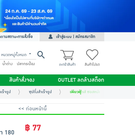
ดตามสถานะการสั่งซื้อ
เข้าสู่ระบบ | สมัครสมาชิก
หมวดหมู่ทั้งหมด
น้ำด่าง
ปลากระป๋อง
ตะกร้าสินค้า
สินค้าโปรด
สินค้าสั่งจอง
OUTLET ลดล้างสต็อก
ำเร็จรูป
ซุปกึ่งสำเร็จรูป
เพียวฟู้ดส์ ซอสหมักนุ่ม สูตรพริกไทยดำ 
<< ก่อนหน้านี้
฿ 77
ดำ 180