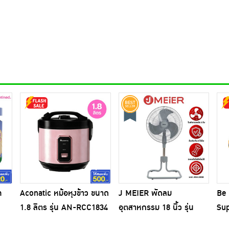
ท
Aconatic หม้อหุงข้าว ขนาด
J MEIER พัดลม
Be 
1.8 ลิตร รุ่น AN-RCC1834
อุตสาหกรรม 18 นิ้ว รุ่น
Sup
nt
สีชมพูดำ
ME-SF-1602
พื้