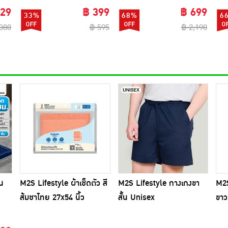
129
฿ 399
฿ 699
33%
68%
6
380
฿ 595
฿ 2,190
บน
M2S Lifestyle ผ้าเช็ดตัว สี
M2S Lifestyle กางเกงขา
M2S
ส้มชาไทย 27x54 นิ้ว
สั้น Unisex
ขาว