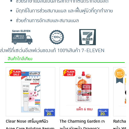
ช่วยรักษาแผลนี้เป็นสารสกัดจากต้นดราก้อนบลัด
มีฤทธิ์ในการช่วยสมานแผล และฟื้นฟูผิวที่ถูกทำลาย
ช่วยต้านการอักเสบและสมานแผล
ส่งฟรีที่เซเว่นอีเลฟเว่น
ของแท้ 100%
สินค้า 7-ELEVEN
สินค้าใกล้เคียง
Clear Nose เซรั่มบูสต์ผิว
The Charming Garden เจ
Ratcha Li
Acne Care Solution Serum
ลบำรุงผิวหน้า Dragon's
หน้า Vit