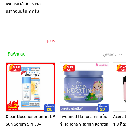
เพียวริก้าส์ สการ์ เจล
ดรากอนบลัด 8 กรัม
฿ 315
ดีลฟ้าแลบ
ดูเพิ่มเติม >>
Clear Nose เซรั่มกันแดด UV
Livetined Hairona ทรีทเม้น
Aconatic
Sun Serum SPF50+
ท์ Hairona Vitamin Keratin
1.8 ลิตร