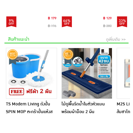
PA++++ 28 มล.
Deep Treatment 500ml.
สีชมพูดำ
฿ 179
฿ 129
9%
66%
33%
฿ 196
฿ 380
สินค้าแนะนำ
ดูเพิ่มเติม >>
TS Modern Living ถังปั่น
ไม้ถูพื้นรีดน้ำในตัวหัวแบน
M2S Lifes
SPIN MOP ตะกร้าปั่นแห้งส
พร้อมผ้าม็อบ 2 ผืน
ส้มชาไทย
แตนเลสไซส์มินิ รุ่น
CLEANING0019