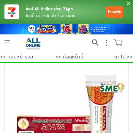
ช้อป All Online ผ่าน 7App
โหลดฟรี
โปรเด็ด สินค้าโดนใจ ห้างใกล้บ้าน
Toggle
navigation
<< กลับหน้ารวม
<< ก่อนหน้านี้
ถัดไป >>
ย้อนกลับ
ย้อนกลับ
ย้อนกลับ
ย้อนกลับ
ย้อนกลับ
ย้อนกลับ
ย้อนกลับ
ย้อนกลับ
ย้อนกลับ
ย้อนกลับ
ย้อนกลับ
เครื่องดื่มและผงชงดื่ม
มือถือ
พระเครื่อง test pop