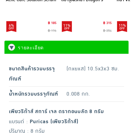
32 กรัม
Blood Acne Scar 7กรัม
Serum&C
(6ซอง)
(แพ็ก 6 ชิ
฿ 185
฿ 315
6%
11%
11%
฿ 196
฿ 354
รายละเอียด
ขนาดสินค้ารวมบรรจุ
(กxยxส) 10.5x3x3 ซม.
ภัณฑ์
น้ำหนักรวมบรรจุภัณฑ์
0.008 กก.
เพียวริก้าส์ สการ์ เจล ดรากอนบลัด 8 กรัม
แบรนด์ :
Puricas (เพียวริก้าส์)
ปริมาณ : 8 กรัม