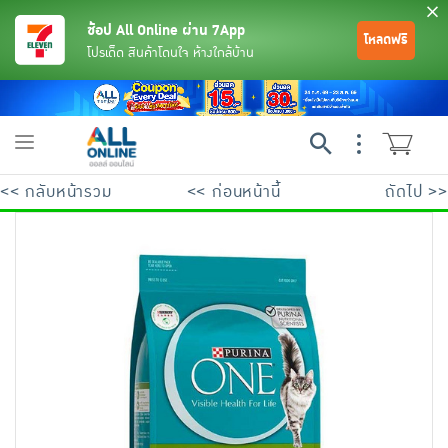
ช้อป All Online ผ่าน 7App
โหลดฟรี
โปรเด็ด สินค้าโดนใจ ห้างใกล้บ้าน
Toggle
navigation
<< กลับหน้ารวม
<< ก่อนหน้านี้
ถัดไป >>
ย้อนกลับ
ย้อนกลับ
ย้อนกลับ
ย้อนกลับ
ย้อนกลับ
ย้อนกลับ
ย้อนกลับ
ย้อนกลับ
ย้อนกลับ
ย้อนกลับ
ย้อนกลับ
เครื่องดื่มและผงชงดื่ม
มือถือ
พระเครื่อง test pop