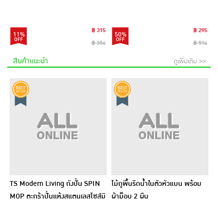
Platinum Pad 9แผ่น (แพ็ก6)
฿ 315
฿ 295
11%
50%
฿ 354
฿ 594
สินค้าแนะนำ
ดูเพิ่มเติม >>
TS Modern Living ถังปั่น SPIN
ไม้ถูพื้นรีดน้ำในตัวหัวแบน พร้อม
MOP ตะกร้าปั่นแห้งสแตนเลสไซส์มิ
ผ้าม็อบ 2 ผืน
นิ รุ่น CLEANING0019