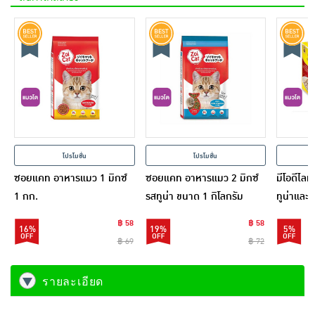
โปรโมชั่น
โปรโมชั่น
ซอยแคท อาหารแมว 1 มิกซ์
ซอยแคท อาหารแมว 2 มิกซ์
มีโอดีไล
1 กก.
รสทูน่า ขนาด 1 กิโลกรัม
ทูน่าและน
ก. (1 แพ
฿ 58
฿ 58
16%
19%
5%
฿ 69
฿ 72
รายละเอียด