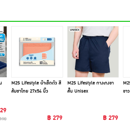
บน
M2S Lifestyle ผ้าเช็ดตัว สี
M2S Lifestyle กางเกงขา
M2S
ส้มชาไทย 27x54 นิ้ว
สั้น Unisex
ขาว
129
฿ 279
฿ 279
190