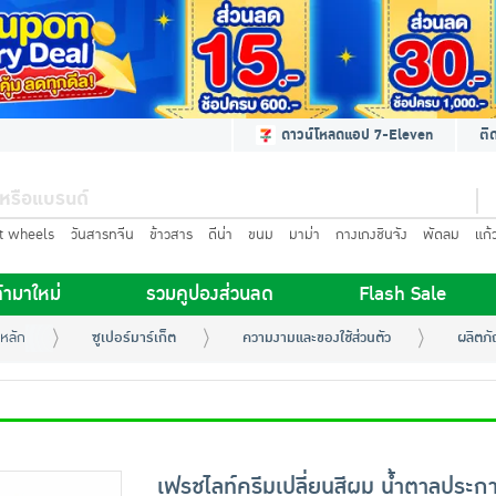
ดาวน์โหลดแอป 7-Eleven
ติ
t wheels
วันสารทจีน
ข้าวสาร
ดีน่า
ขนม
มาม่า
กางเกงชินจัง
พัดลม
แก้
้ามาใหม่
รวมคูปองส่วนลด
Flash Sale
หลัก
ซูเปอร์มาร์เก็ต
ความงามและของใช้ส่วนตัว
ผลิตภั
เฟรชไลท์ครีมเปลี่ยนสีผม น้ำตาลประก