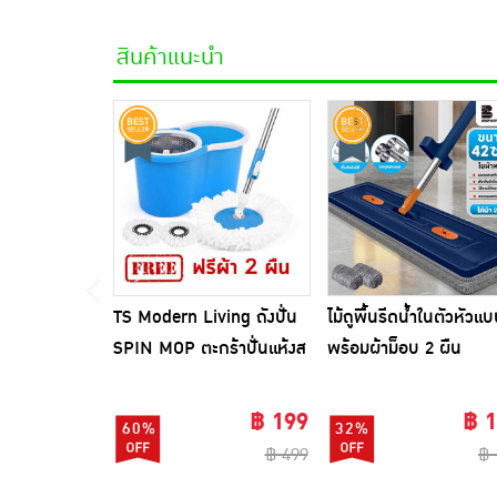
สินค้าแนะนำ
TS Modern Living ถังปั่น
ไม้ถูพื้นรีดน้ำในตัวหัวแ
SPIN MOP ตะกร้าปั่นแห้งส
พร้อมผ้าม็อบ 2 ผืน
แตนเลสไซส์มินิ รุ่น
CLEANING0019
฿ 199
฿ 
60%
32%
฿ 499
฿ 