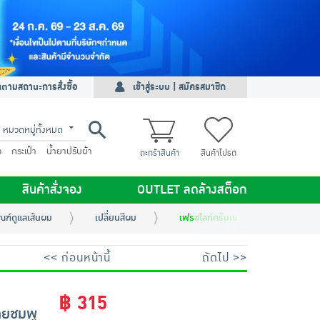
ดตามสถานะการสั่งซื้อ
เข้าสู่ระบบ | สมัครสมาชิก
หมวดหมู่ทั้งหมด
ว
กระเป๋า
น้ำยาปรับผ้า
ตะกร้าสินค้า
สินค้าโปรด
สินค้าสั่งจอง
OUTLET ลดล้างสต็อก
ณฑ์ดูแลเส้นผม
เปลี่ยนสีผม
เฟรชไลท์ครีมเปลี่ยนสีผม น้ำตาลประ
<< ก่อนหน้านี้
ถัดไป >>
฿ 315
ายชมพู