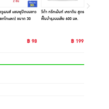
อวูเมนส์ แชมพูปิดผมขาว
วีต้า ทรีทเม้นท์ เคราติน สูตร
โอเคเฮอร์เบิ
ช็อกโกแลต) ขนาด 30
ฟื้นบำรุงผมเสีย 600 มล.
ขาว (สีน้ำตาล
5%
฿ 98
฿ 199