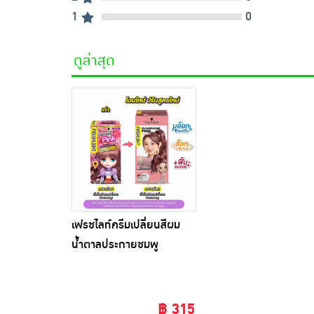
1
0
ดูล่าสุด
เฟรชไลท์ครีมเปลี่ยนสีผม
น้ำตาลประกายชมพู
฿ 315