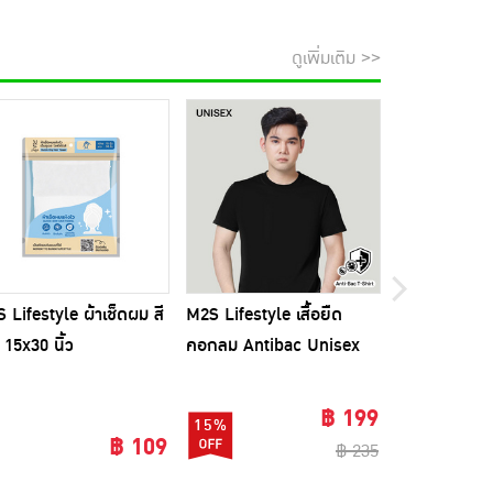
ดูเพิ่มเติม >>
 Lifestyle ผ้าเช็ดผม สี
M2S Lifestyle เสื้อยืด
ไม้ถูพื้นรีดน้
ขออภัยส
 15x30 นิ้ว
คอกลม Antibac Unisex
พร้อมผ้าม็อบ
สีดำ
฿ 199
15%
32%
฿ 109
฿ 235