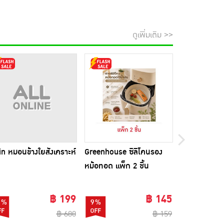
ดูเพิ่มเติม >>
in หมอนข้างใยสังเคราะห์
Greenhouse ซิลิโคนรอง
Beleaf บีลีฟ 
หม้อทอด แพ็ก 2 ชิ้น
10 ซอง แพ็ก 
ขวดชงดื่ม 1 
฿ 199
฿ 145
1%
9%
74%
฿ 680
฿ 159