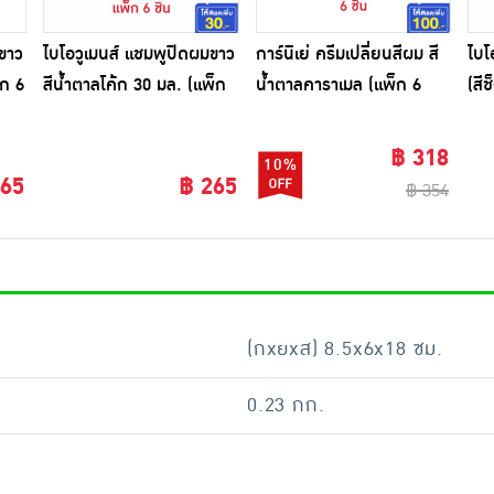
ขาว
ไบโอวูเมนส์ แชมพูปิดผมขาว
การ์นิเย่ ครีมเปลี่ยนสีผม สี
ไบโ
็ก 6
สีน้ำตาลโค้ก 30 มล. (แพ็ก
น้ำตาลคาราเมล (แพ็ก 6
(สี
6 ชิ้น)
ชิ้น)
มล.
฿ 318
10%
265
฿ 265
฿ 354
(กxยxส) 8.5x6x18 ซม.
0.23 กก.