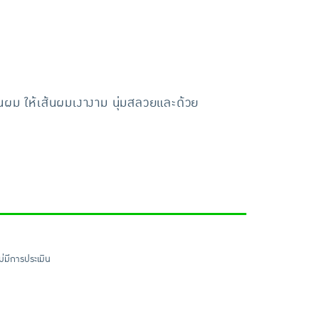
ส้นผม ให้เส้นผมเงางาม นุ่มสลวยและด้วย
ไม่มีการประเมิน