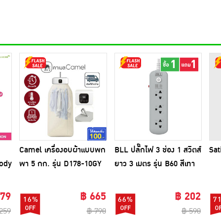
Camel เครื่องอบผ้าแบบพก
BLL ปลั๊กไฟ 3 ช่อง 1 สวิตส์
Sat
Body
พา 5 กก. รุ่น D178-10GY
ยาว 3 เมตร รุ่น B60 สีเทา
(1แถม1)
179
฿ 665
฿ 202
16%
66%
7
259
฿ 790
฿ 590