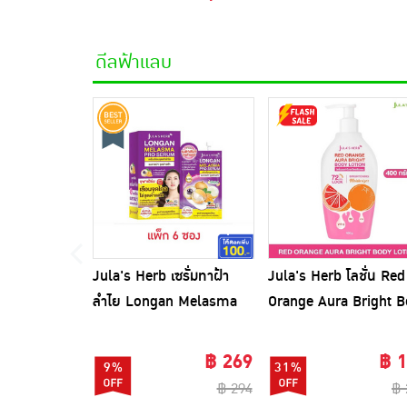
ดีลฟ้าแลบ
Jula's Herb เซรั่มทาฝ้า
Jula's Herb โลชั่น Red
ลำไย Longan Melasma
Orange Aura Bright 
pro Serum 8 มล. (6ซอง)
Lotion 400 กรัม
฿ 269
฿ 
9%
31%
฿ 294
฿ 