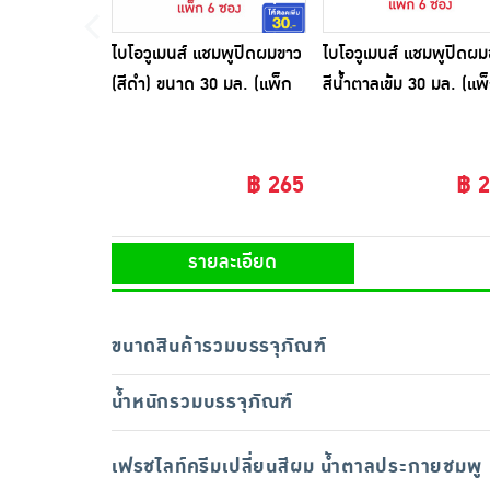
ไบโอวูเมนส์ แชมพูปิดผมขาว
ไบโอวูเมนส์ แชมพูปิดผม
(สีดำ) ขนาด 30 มล. (แพ็ก
สีน้ำตาลเข้ม 30 มล. (แพ
6 ซอง)
ซอง)
฿ 265
฿ 
รายละเอียด
ขนาดสินค้ารวมบรรจุภัณฑ์
น้ำหนักรวมบรรจุภัณฑ์
เฟรชไลท์ครีมเปลี่ยนสีผม น้ำตาลประกายชมพู