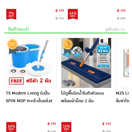
฿ 179
฿ 129
9%
66%
฿ 196
฿ 380
สินค้าแนะนำ
ดูเพิ่มเติม >>
TS Modern Living ถังปั่น
ไม้ถูพื้นรีดน้ำในตัวหัวแบน
M2S Lifes
SPIN MOP ตะกร้าปั่นแห้งส
พร้อมผ้าม็อบ 2 ผืน
ส้มชาไทย
แตนเลสไซส์มินิ รุ่น
CLEANING0019
฿ 199
฿ 129
60%
32%
฿ 499
฿ 190