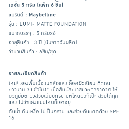
เดชั่น 5 กรัม (แพ็ก 6 ชิ้น)
แบรนด์ :
Maybelline
รุ่น : LUMI- MATTE FOUNDATION
ขนาดบรรจุ : 5 กรัมx6
อายุสินค้า : 3 ปี (นับจากวันผลิต)
จำนวนสินค้า : 6ชิ้น/ชุด
รายละเอียดสินค้า
ใหม่! รองพื้นเนื้อแมทล้อแสง ล็อคผิวเนียน ติดทน
ยาวนาน 30 ชั่วโมง* เนื้อสัมผัสเบาสบายดุจอากาศ ให้
ผิวดูมีมิติ ผิวสวยเนียบกริบ มิติไหนผิวก็เป๊ะ สวยได้ทุก
แสง ไม่ว่าแสงแบบไหนก็เอาอยู่
กันน้ำ กันเหงื่อ ไม่เป็นคราบ และช่วยกันแดดด้วย SPF
16