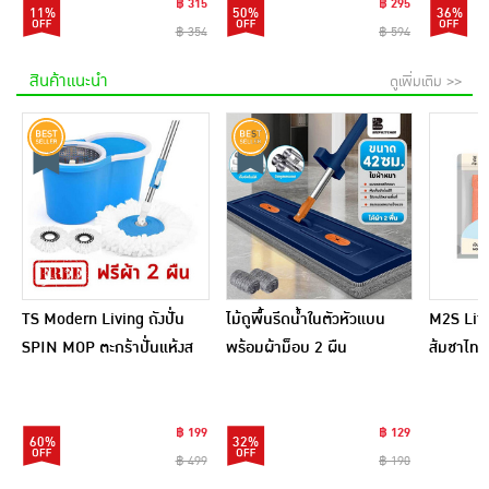
฿ 315
฿ 295
11%
50%
36%
฿ 354
฿ 594
สินค้าแนะนำ
ดูเพิ่มเติม >>
TS Modern Living ถังปั่น
ไม้ถูพื้นรีดน้ำในตัวหัวแบน
M2S Lifes
SPIN MOP ตะกร้าปั่นแห้งส
พร้อมผ้าม็อบ 2 ผืน
ส้มชาไทย
แตนเลสไซส์มินิ รุ่น
CLEANING0019
฿ 199
฿ 129
60%
32%
฿ 499
฿ 190