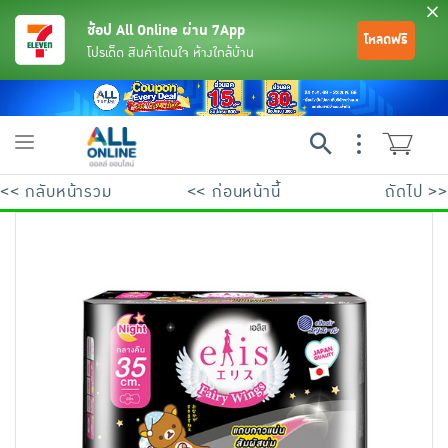
ช้อป All Online ผ่าน 7App
โหลดฟรี
โปรเด็ด สินค้าโดนใจ ห้างใกล้บ้าน
Toggle
navigation
<< กลับหน้ารวม
<< ก่อนหน้านี้
ถัดไป >>
ย้อนกลับ
ย้อนกลับ
ย้อนกลับ
ย้อนกลับ
ย้อนกลับ
ย้อนกลับ
ย้อนกลับ
ย้อนกลับ
ย้อนกลับ
ย้อนกลับ
ย้อนกลับ
เครื่องดื่มและผงชงดื่ม
มือถือ
พระเครื่อง test pop