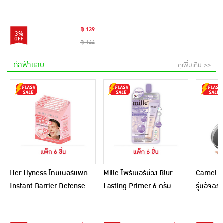
฿ 139
3%
฿ 144
ดีลฟ้าแลบ
ดูเพิ่มเติม >>
Her Hyness โทนเนอร์แพด
Mille ไพร์เมอร์ม่วง Blur
Camel กร
Instant Barrier Defense
Lasting Primer 6 กรัม
รุ่นอัจฉ
Platinum Pad 9แผ่น
(แพ็ก 6 ชิ้น)
(แพ็ก6)