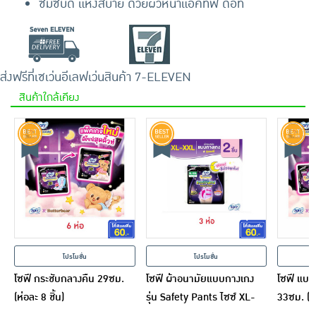
ซึมซับดี แห้งสบาย ด้วยผิวหน้าแอคทีฟ ดอท
ส่งฟรีที่เซเว่นอีเลฟเว่น
สินค้า 7-ELEVEN
สินค้าใกล้เคียง
โปรโมชั่น
โปรโมชั่น
โซฟี กระชับกลางคืน 29ซม.
โซฟี ผ้าอนามัยแบบกางเกง
โซฟี แบบ
(ห่อละ 8 ชิ้น)
รุ่น Safety Pants ไซซ์ XL-
33ซม. (ห่
XXL (ห่อละ 2 ชิ้น)