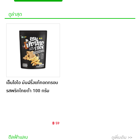
ดูล่าสุด
เอ็นโอไอ มันฝรั่งแท้ทอดกรอบ
รสพริกไทยดำ 100 กรัม
฿ 59
ดีลฟ้าแลบ
ดูเพิ่มเติม >>