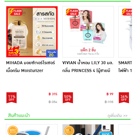
MIHADA มอยซ์เจอร์ไรเซอร์
VIVIAN น้ำหอม LILY 30 มล.
SMARTHO
เนื้อครีม Moisturizer
กลิ่น PRINCESS 4 (ผู้ชายมี
ไฟฟ้า 1 ล
Sensitive Cream 7 กรัม
เสน่ห์) + PRINCESS 5 (ผู้
SRC100
(แพ็ก 6 ชิ้น)
หญิงเซ็กซี่)
฿ 315
฿ 99
11%
50%
36%
฿ 354
฿ 198
สินค้าแนะนำ
ดูเพิ่มเติม >>