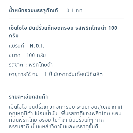
น้ำหนักรวมบรรจุภัณฑ์
0.1 กก.
เอ็นโอไอ มันฝรั่งแท้ทอดกรอบ รสพริกไทยดำ 100
กรัม
แบรนด์ :
N.O.I.
ขนาด : 100 กรัม
รสชาติ : พริกไทยดำ
อายุการใช้งาน : 1 ปี นับจากวันเดือนปีที่ผลิต
รายละเอียดสินค้า
เอ็นโอไอ มันฝรั่งแท่งทอดกรอบ ระบบทอดสูญญากาศ
อุณหภูมิต่ำ ไม่อมน้ำมัน เพิ่มรสชาติของพริกไทย หอม
กลิ่นพริกไทย อร่อย ไม่จำเจ มันฝรั่งแท้ๆ จาก
ธรรมชาติ เป็นแหล่งวิตามินและแร่ธาตุชั้นดี