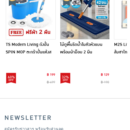
TS Modern Living ถังปั่น
ไม้ถูพื้นรีดน้ำในตัวหัวแบน
M2S Lifes
SPIN MOP ตะกร้าปั่นแห้งส
พร้อมผ้าม็อบ 2 ผืน
ส้มชาไทย
แตนเลสไซส์มินิ รุ่น
CLEANING0019
฿ 199
฿ 129
60%
32%
฿ 499
฿ 190
NEWSLETTER
สมัครรับข่าวสาร พร้อมรับส่วนลด