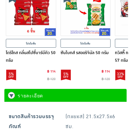
โปรโมชั่น
โปรโมชั่น
โดริโทส กลิ่นสไปซี่บาร์บีคิว 50
ซันไบทส์ รสออริจินัล 50 กรัม
ทวิสตี้ ท
กรัม
57 กรัม
฿ 114
฿ 114
5%
5%
33%
฿ 120
฿ 120
รายละเอียด
ขนาดสินค้ารวมบรรจุ
(กxยxส) 21.5x27.5x6
ภัณฑ์
ซม.