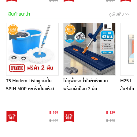
฿ 294
฿ 259
สินค้าแนะนำ
ดูเพิ่มเติม >>
TS Modern Living ถังปั่น
ไม้ถูพื้นรีดน้ำในตัวหัวแบน
M2S Lifes
SPIN MOP ตะกร้าปั่นแห้งส
พร้อมผ้าม็อบ 2 ผืน
ส้มชาไทย
แตนเลสไซส์มินิ รุ่น
CLEANING0019
฿ 199
฿ 129
60%
32%
฿ 499
฿ 190