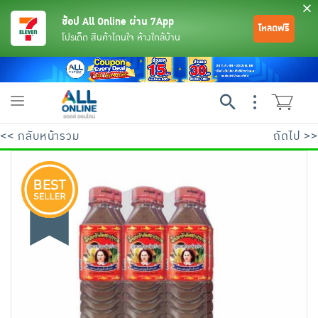
ช้อป All Online ผ่าน 7App
โหลดฟรี
โปรเด็ด สินค้าโดนใจ ห้างใกล้บ้าน
Toggle
navigation
<< กลับหน้ารวม
ถัดไป >>
ย้อนกลับ
ย้อนกลับ
ย้อนกลับ
ย้อนกลับ
ย้อนกลับ
ย้อนกลับ
ย้อนกลับ
ย้อนกลับ
ย้อนกลับ
ย้อนกลับ
ย้อนกลับ
เครื่องดื่มและผงชงดื่ม
มือถือ
พระเครื่อง test pop