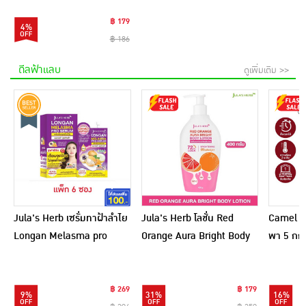
฿ 179
4%
฿ 186
ดีลฟ้าแลบ
ดูเพิ่มเติม >>
Jula's Herb เซรั่มทาฝ้าลำไย
Jula's Herb โลชั่น Red
Camel เ
Longan Melasma pro
Orange Aura Bright Body
พา 5 กก.
Serum 8 มล. (6ซอง)
Lotion 400 กรัม
฿ 269
฿ 179
9%
31%
16%