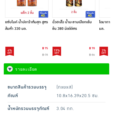
แซ่บไมค์ น้ำปลาร้าต้มสุก สูตร
ฉั่วฮะเส็ง น้ำมะขามเปียกเข้ม
โอมากาเส
ส้มตำ 330 มล.
ข้น 380 มิลลิลิตร
มล.
฿ 75
฿ 70
4%
19%
3%
฿ 78
฿ 86
รายละเอียด
ขนาดสินค้ารวมบรรจุ
(กxยxส)
ภัณฑ์
10.8x16.39x20.5 ซม.
น้ำหนักรวมบรรจุภัณฑ์
3.04 กก.