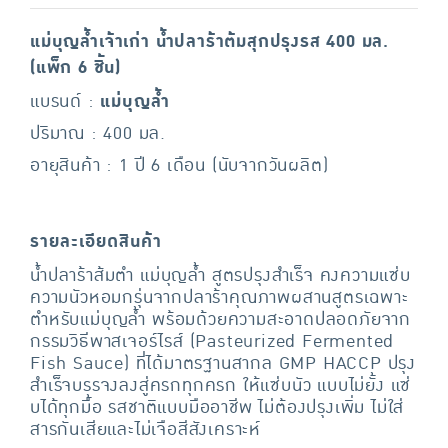
แม่บุญล้ำเจ้าเก่า น้ำปลาร้าต้มสุกปรุงรส 400 มล.
(แพ็ก 6 ชิ้น)
แบรนด์ :
แม่บุญล้ำ
ปริมาณ : 400 มล.
อายุสินค้า : 1 ปี 6 เดือน (นับจากวันผลิต)
รายละเอียดสินค้า
น้ำปลาร้าส้มตำ แม่บุญล้ำ สูตรปรุงสำเร็จ คงความแซ่บ
ความนัวหอมกรุ่นจากปลาร้าคุณภาพผสานสูตรเฉพาะ
ตำหรับแม่บุญล้ำ พร้อมด้วยความสะอาดปลอดภัยจาก
กรรมวิธีพาสเจอร์ไรส์ (Pasteurized Fermented
Fish Sauce) ที่ได้มาตรฐานสากล GMP HACCP ปรุง
สำเร็จบรรจงลงสู่ครกทุกครก ให้แซ่บนัว แบบไม่ยั้ง แซ่
บได้ทุกมื้อ รสชาติแบบมืออาชีพ ไม่ต้องปรุงเพิ่ม ไม่ใส่
สารกันเสียและไม่เจือสีสังเคราะห์