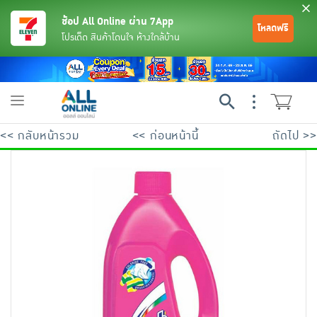
ช้อป All Online ผ่าน 7App
โหลดฟรี
โปรเด็ด สินค้าโดนใจ ห้างใกล้บ้าน
Toggle
navigation
<< กลับหน้ารวม
<< ก่อนหน้านี้
ถัดไป >>
ย้อนกลับ
ย้อนกลับ
ย้อนกลับ
ย้อนกลับ
ย้อนกลับ
ย้อนกลับ
ย้อนกลับ
ย้อนกลับ
ย้อนกลับ
ย้อนกลับ
ย้อนกลับ
เครื่องดื่มและผงชงดื่ม
มือถือ
พระเครื่อง test pop