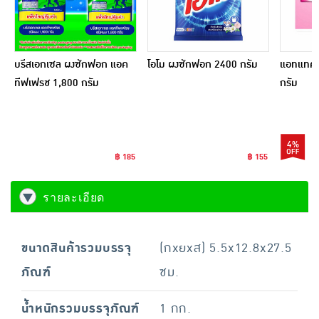
บรีสเอกเซล ผงซักฟอก แอค
โอโม ผงซักฟอก 2400 กรัม
แอทแทค อี
ทีฟเฟรช 1,800 กรัม
กรัม
4%
฿ 185
฿ 155
รายละเอียด
ขนาดสินค้ารวมบรรจุ
(กxยxส) 5.5x12.8x27.5
ภัณฑ์
ซม.
น้ำหนักรวมบรรจุภัณฑ์
1 กก.