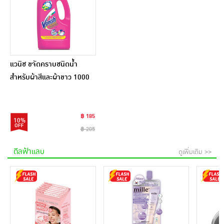
แวนิช ขจัดคราบชนิดน้ำ
สำหรับผ้าสีและผ้าขาว 1000
มล.
฿ 185
10%
฿ 205
ดีลฟ้าแลบ
ดูเพิ่มเติม >>