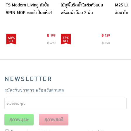
TS Modern Living ถังปั่น
ไม้ถูพื้นรีดน้ำในตัวหัวแบน
M2S Lifes
SPIN MOP ตะกร้าปั่นแห้งส
พร้อมผ้าม็อบ 2 ผืน
ส้มชาไทย
แตนเลสไซส์มินิ รุ่น
CLEANING0019
฿ 199
฿ 129
60%
32%
฿ 499
฿ 190
NEWSLETTER
สมัครรับข่าวสาร พร้อมรับส่วนลด
สุภาพบุรุษ
สุภาพสตรี