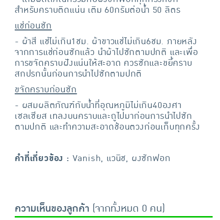
สำหรับคราบติดแน่น เติม 60กรัมต่อน้ำ 50 ลิตร
แช่ก่อนซัก
- ผ้าสี แช่ไม่เกิน1ชม. ผ้าขาวแช่ไม่เกิน6ชม. ภายหลัง
จากการแช่ก่อนซักแล้ว นำผ้าไปซักตามปกติ และเพื่อ
การขจัดคราบฝังแน่นให้สะอาด ควรซักและขยี้คราบ
สกปรกนั้นก่อนการนำไปซักตามปกติ
ขจัดคราบก่อนซัก
- ผสมผลิตภัณฑ์กับน้ำที่อุณหภูมิไม่เกิน40องศา
เซลเซียส เทลงบนคราบและถูไปมาก่อนการนำไปซัก
ตามปกติ และทำความสะอาดช้อนตวงก่อนเก็บทุกครั้ง
คำที่เกี่ยวข้อง :
Vanish, แวนิช, ผงซักฟอก
ความเห็นของลูกค้า
(จากทั้งหมด 0 คน)