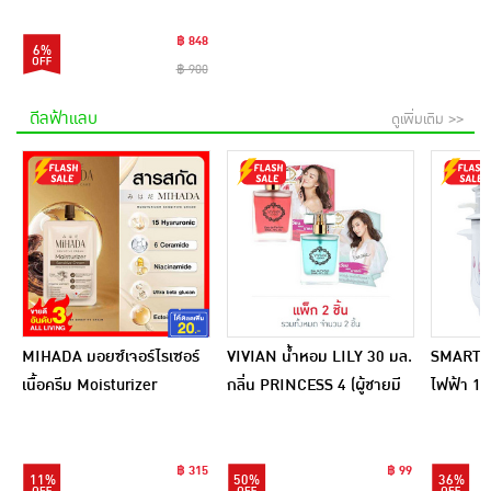
฿ 848
6%
฿ 900
ดีลฟ้าแลบ
ดูเพิ่มเติม >>
MIHADA มอยซ์เจอร์ไรเซอร์
VIVIAN น้ำหอม LILY 30 มล.
SMARTHO
เนื้อครีม Moisturizer
กลิ่น PRINCESS 4 (ผู้ชายมี
ไฟฟ้า 1 ล
Sensitive Cream 7 กรัม
เสน่ห์) + PRINCESS 5 (ผู้
SRC100
(แพ็ก 6 ชิ้น)
หญิงเซ็กซี่)
฿ 315
฿ 99
11%
50%
36%