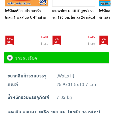
โฟร์โมสต์ โอเมก้า สมาร์ท
เอนฟาโกร นมUHT สูตร3 รส
โฟร์โมสต์
โกลด์ 1 พลัส นม UHT รสจืด
จืด 180 มล. (ยกลัง 24 กล่อง)
ชที รสจื
180 มล (ยกลัง24กล่อง)
กล่อง)
฿ 400
฿ 445
14%
7%
7%
฿ 464
฿ 480
รายละเอียด
ขนาดสินค้ารวมบรรจุ
(WxLxH)
ภัณฑ์
25.9x31.5x13.7 cm
น้ำหนักรวมบรรจุภัณฑ์
7.05 kg
แอนมัม นมUHT รสจืด 180 มล. (ยกลัง 36 กล่อง)