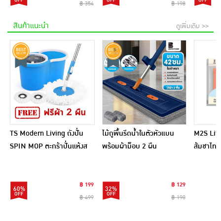
฿ 354
฿ 198
สินค้าแนะนำ
ดูเพิ่มเติม >>
TS Modern Living ถังปั่น
ไม้ถูพื้นรีดน้ำในตัวหัวแบน
M2S Lifes
SPIN MOP ตะกร้าปั่นแห้งส
พร้อมผ้าม็อบ 2 ผืน
ส้มชาไทย
แตนเลสไซส์มินิ รุ่น
CLEANING0019
฿ 199
฿ 129
60%
32%
฿ 499
฿ 190