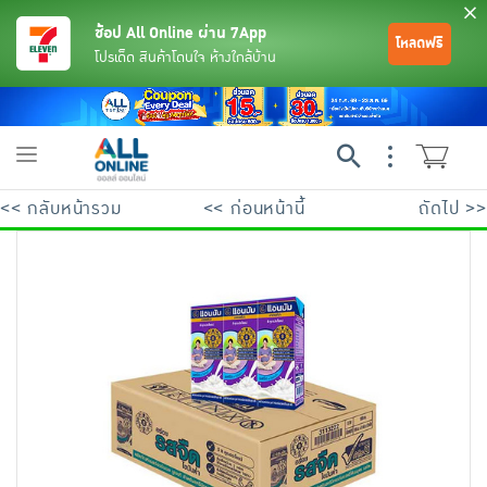
ช้อป All Online ผ่าน 7App
โหลดฟรี
โปรเด็ด สินค้าโดนใจ ห้างใกล้บ้าน
Toggle
navigation
<< กลับหน้ารวม
<< ก่อนหน้านี้
ถัดไป >>
ย้อนกลับ
ย้อนกลับ
ย้อนกลับ
ย้อนกลับ
ย้อนกลับ
ย้อนกลับ
ย้อนกลับ
ย้อนกลับ
ย้อนกลับ
ย้อนกลับ
ย้อนกลับ
เครื่องดื่มและผงชงดื่ม
มือถือ
พระเครื่อง test pop