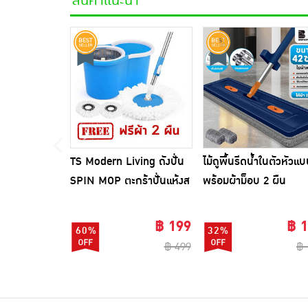
สินค้าแนะนำ
TS Modern Living ถังปั่น
ไม้ถูพื้นรีดน้ำในตัวหัวแ
SPIN MOP ตะกร้าปั่นแห้งส
พร้อมผ้าม็อบ 2 ผืน
แตนเลสไซส์มินิ รุ่น
CLEANING0019
฿ 199
฿ 
60%
32%
฿ 499
฿ 