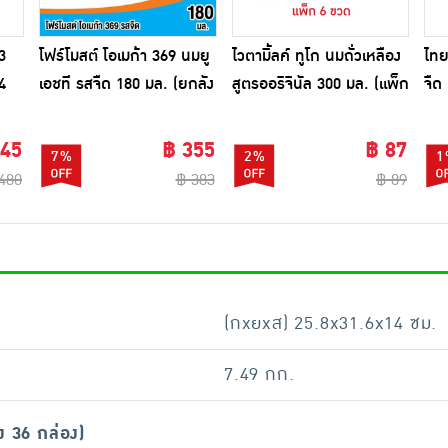
3
โฟร์โมสต์ โอเมก้า 369 นมยู
ไวตามิ้ลค์ ทูโก นมถั่วเหลือง
ไทย
4
เอชที รสจืด 180 มล. (ยกลัง
สูตรออริจินัล 300 มล. (แพ็ก
จืด
36 กล่อง)
6 ขวด)
กล่
445
฿ 355
฿ 87
7%
2%
1
480
฿ 383
฿ 89
(กxยxส) 25.8x31.6x14 ซม.
7.49 กก.
ง 36 กล่อง)