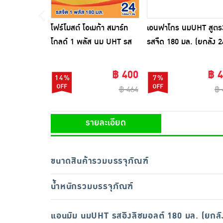
โฟร์โมสต์ โอเมก้า สมาร์ท
เอนฟาโกร นมUHT สูตร
โกลด์ 1 พลัส นม UHT รส
รสจืด 180 มล. (ยกลัง 2
จืด 180 มล (ยกลัง24กล่อง)
กล่อง)
฿ 400
฿ 
14%
7%
฿ 464
฿ 
รายละเอียด
ขนาดสินค้ารวมบรรจุภัณฑ์
น้ำหนักรวมบรรจุภัณฑ์
แอนมัม นมUHT รสอิงลิชมอลต์ 180 มล. (ยกลั