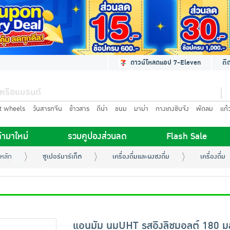
ดาวน์โหลดแอป 7-Eleven
ติ
t wheels
วันสารทจีน
ข้าวสาร
ดีน่า
ขนม
มาม่า
กางเกงชินจัง
พัดลม
แก้
้ามาใหม่
รวมคูปองส่วนลด
Flash Sale
หลัก
ซูเปอร์มาร์เก็ต
เครื่องดื่มและผงชงดื่ม
เครื่องดื่ม
แอนมัม นมUHT รสอิงลิชมอลต์ 180 ม