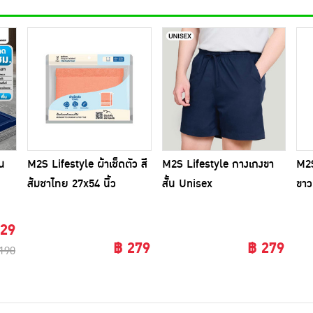
บน
M2S Lifestyle ผ้าเช็ดตัว สี
M2S Lifestyle กางเกงขา
M2S
ส้มชาไทย 27x54 นิ้ว
สั้น Unisex
ขาว
129
฿ 279
฿ 279
190