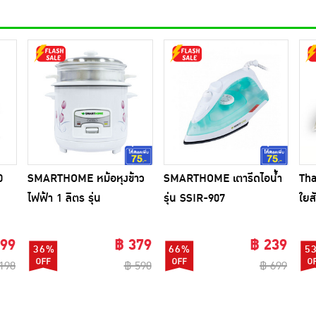
0
SMARTHOME หม้อหุงข้าว
SMARTHOME เตารีดไอน้ำ
Th
ไฟฟ้า 1 ลิตร รุ่น
รุ่น SSIR-907
ใยส
SRC1003FW
ซี่)
 99
฿ 379
฿ 239
36%
66%
5
198
฿ 590
฿ 699