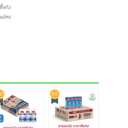
ื้อดัง
ินบัตร