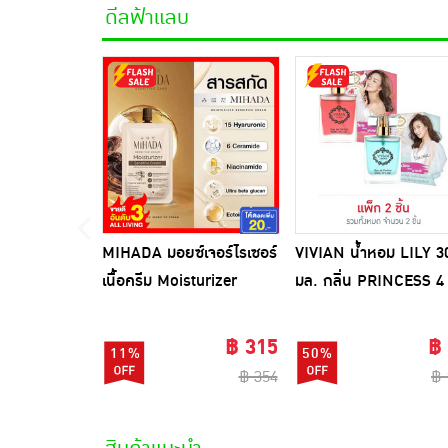
ดีลฟ้าแลบ
MIHADA มอยซ์เจอร์ไรเซอร์
VIVIAN น้ำหอม LILY 3
เนื้อครีม Moisturizer
มล. กลิ่น PRINCESS 4
Sensitive Cream 7 กรัม
(ผู้ชายมีเสน่ห์) +
(แพ็ก 6 ชิ้น)
PRINCESS 5 (ผู้หญิงเซ็ก
฿ 315
฿
11%
50%
฿ 354
฿ 