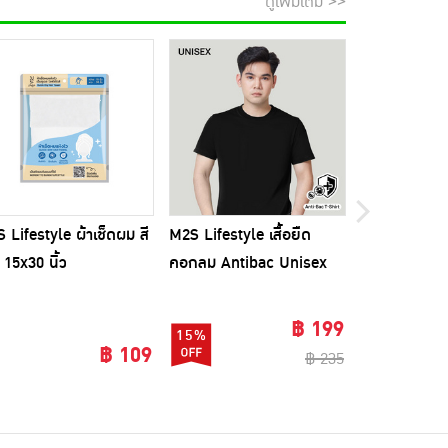
ดูเพิ่มเติม >>
 Lifestyle ผ้าเช็ดผม สี
M2S Lifestyle เสื้อยืด
ไม้ถูพื้นรีดน้
ขออภัยส
 15x30 นิ้ว
คอกลม Antibac Unisex
พร้อมผ้าม็อบ
สีดำ
฿ 199
15%
32%
฿ 109
฿ 235