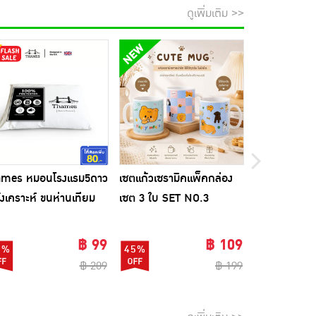
ดูเพิ่มเติม >>
ames หมอนโรงแรม5ดาว
เซตแก้วเซรามิคแพ็คกล่อง
Biocap วิตาม
ังเคราะห์ ขนห่านเทียม
เซต 3 ใบ SET NO.3
แคปซูล
฿ 99
฿ 109
3%
45%
82%
฿ 209
฿ 199