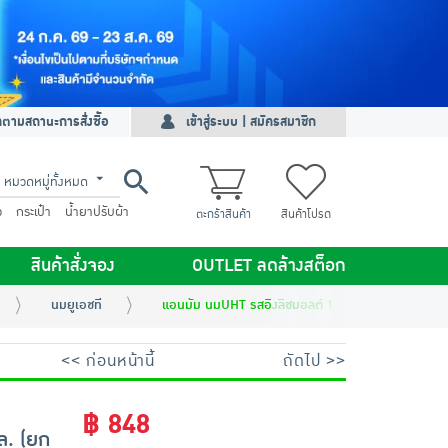
ดตามสถานะการสั่งซื้อ
เข้าสู่ระบบ | สมัครสมาชิก
หมวดหมู่ทั้งหมด
ว
กระเป๋า
น้ำยาปรับผ้า
ตะกร้าสินค้า
สินค้าโปรด
สินค้าสั่งจอง
OUTLET ลดล้างสต็อก
นมยูเอชที
แอนมัม นมUHT รสอิงลิชมอลต์ 180 มล. (ยกลัง 36 กล่
<< ก่อนหน้านี้
ถัดไป >>
฿ 848
ล. (ยก