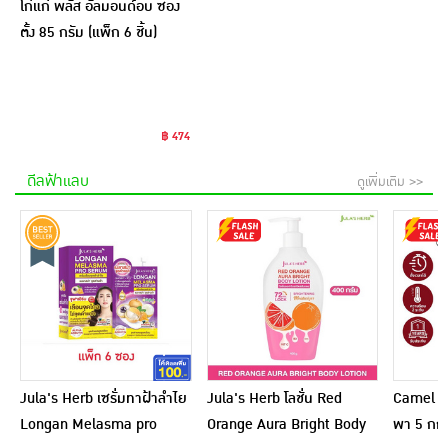
โก๋แก่ พลัส อัลมอนด์อบ ซอง
ตั้ง 85 กรัม (แพ็ก 6 ชิ้น)
฿ 474
ดีลฟ้าแลบ
ดูเพิ่มเติม >>
Jula's Herb เซรั่มทาฝ้าลำไย
Jula's Herb โลชั่น Red
Camel เ
Longan Melasma pro
Orange Aura Bright Body
พา 5 กก.