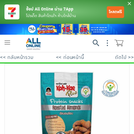
ช้อป All Online ผ่าน 7App
โหลดฟรี
โปรเด็ด สินค้าโดนใจ ห้างใกล้บ้าน
Toggle
navigation
<< กลับหน้ารวม
<< ก่อนหน้านี้
ถัดไป >>
ย้อนกลับ
ย้อนกลับ
ย้อนกลับ
ย้อนกลับ
ย้อนกลับ
ย้อนกลับ
ย้อนกลับ
ย้อนกลับ
ย้อนกลับ
ย้อนกลับ
ย้อนกลับ
เครื่องดื่มและผงชงดื่ม
มือถือ
พระเครื่อง test pop