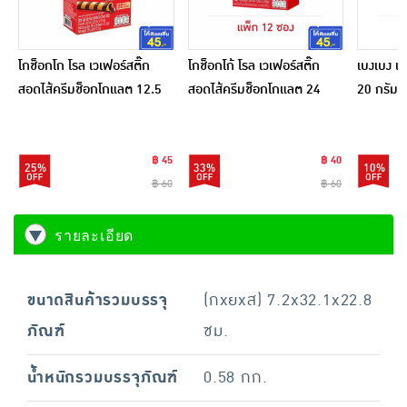
โกช็อกโก โรล เวเฟอร์สติ๊ก
โกช็อกโก้ โรล เวเฟอร์สติ๊ก
เบงเบง เ
สอดไส้ครีมช็อกโกแลต 12.5
สอดไส้ครีมช็อกโกแลต 24
20 กรัม (
กรัม (แพ็ก 20 ชิ้น)
กรัม (แพ็ก 12 ชิ้น)
฿ 45
฿ 40
25%
33%
10%
฿ 60
฿ 60
รายละเอียด
ขนาดสินค้ารวมบรรจุ
(กxยxส) 7.2x32.1x22.8
ภัณฑ์
ซม.
น้ำหนักรวมบรรจุภัณฑ์
0.58 กก.