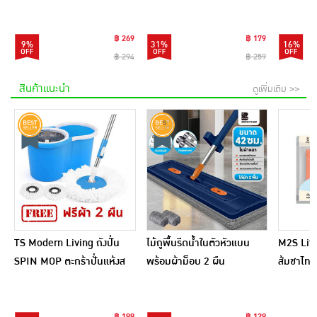
Serum 8 มล. (6ซอง)
Lotion 400 กรัม
฿ 269
฿ 179
9%
31%
16%
฿ 294
฿ 259
สินค้าแนะนำ
ดูเพิ่มเติม >>
TS Modern Living ถังปั่น
ไม้ถูพื้นรีดน้ำในตัวหัวแบน
M2S Lifes
SPIN MOP ตะกร้าปั่นแห้งส
พร้อมผ้าม็อบ 2 ผืน
ส้มชาไทย
แตนเลสไซส์มินิ รุ่น
CLEANING0019
฿ 199
฿ 129