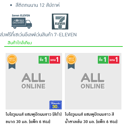
สีติดทนนาน 12 สัปดาห์
ส่งฟรีที่เซเว่นอีเลฟเว่น
สินค้า 7-ELEVEN
สินค้าใกล้เคียง
ไบโอวูเมนส์ แชมพูปิดผมขาว (สีดำ)
ไบโอวูเมนส์ แชมพูปิดผมขาว สี
ขนาด 30 มล. (แพ็ก 6 ซอง)
น้ำตาลเข้ม 30 มล. (แพ็ก 6 ซอง)