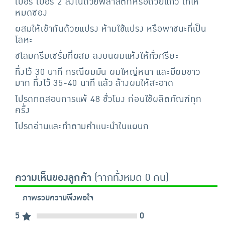
เปอร์ เบอร์ 2 ลงในถ้วยพลาสติกหรือถ้วยแก้ว เทให้
หมดซอง
ผสมให้เข้ากันด้วยแปรง ห้ามใช้แปรง หรือพาชนะที่เป็น
โลหะ
ชโลมครีมเซรั่มที่ผสม ลงบนผมแห้งให้ทั่วศรีษะ
ทิ้งไว้ 30 นาที กรณีผมมัน ผมใหญ่หนา และมีผมขาว
มาก ทิ้งไว้ 35-40 นาที แล้ว ล้างผมให้สะอาด
โปรดทดสอบการแพ้ 48 ชั่วโมง ก่อนใช้ผลิตภัณฑ์ทุก
ครั้ง
โปรดอ่านและทำตามคำแนะนำในแผนก
ความเห็นของลูกค้า
(จากทั้งหมด 0 คน)
ภาพรวมความพึงพอใจ
5
0