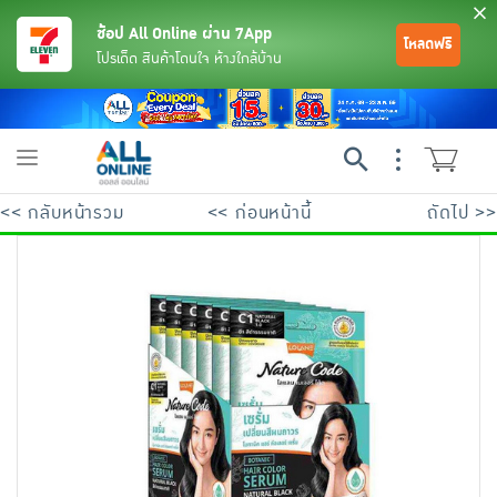
ช้อป All Online ผ่าน 7App
โหลดฟรี
โปรเด็ด สินค้าโดนใจ ห้างใกล้บ้าน
Toggle
navigation
<< กลับหน้ารวม
<< ก่อนหน้านี้
ถัดไป >>
ย้อนกลับ
ย้อนกลับ
ย้อนกลับ
ย้อนกลับ
ย้อนกลับ
ย้อนกลับ
ย้อนกลับ
ย้อนกลับ
ย้อนกลับ
ย้อนกลับ
ย้อนกลับ
เครื่องดื่มและผงชงดื่ม
มือถือ
พระเครื่อง test pop