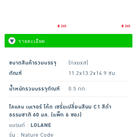
฿ 265
฿ 265
รายละเอียด
ขนาดสินค้ารวมบรรจุ
(กxยxส)
ภัณฑ์
11.2x13.2x14.9 ซม.
น้ำหนักรวมบรรจุภัณฑ์
0.5 กก.
โลแลน เนเจอร์ โค้ด เซรั่มเปลี่ยนสีผม C1 สีดํา
ธรรมชาติ 60 มล. (แพ็ก 6 ซอง)
แบรนด์ :
LOLANE
รุ่น : Nature Code