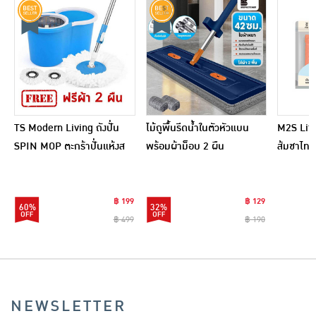
TS Modern Living ถังปั่น
ไม้ถูพื้นรีดน้ำในตัวหัวแบน
M2S Lifes
SPIN MOP ตะกร้าปั่นแห้งส
พร้อมผ้าม็อบ 2 ผืน
ส้มชาไทย
แตนเลสไซส์มินิ รุ่น
CLEANING0019
฿ 199
฿ 129
60%
32%
฿ 499
฿ 190
NEWSLETTER