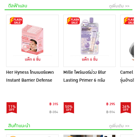
ดีลฟ้าแลบ
ดูเพิ่มเติม >>
Her Hyness โทนเนอร์แพด
Mille ไพร์เมอร์ม่วง Blur
Camel กร
Instant Barrier Defense
Lasting Primer 6 กรัม
รุ่นอัจฉ
Platinum Pad 9แผ่น
(แพ็ก 6 ชิ้น)
(แพ็ก6)
฿ 315
฿ 295
11%
50%
36%
฿ 354
฿ 594
สินค้าแนะนำ
ดูเพิ่มเติม >>