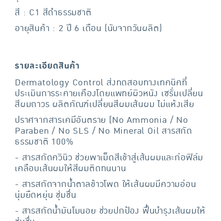
สี : C1 สีดําธรรมชาติ
อายุสินค้า : 2 ปี 6 เดือน (นับจากวันผลิต)
รายละเอียดสินค้า
Dermatology Control ส่งทดสอบทางเทคนิคที่
ประเมินการระคายเคืองโดยแพทย์ผิวหนัง เซรั่มเปลี่ยน
สีผมถาวร ผลิตภัณฑ์เปลี่ยนสีผมเส้นผม ไม่แห้งเสีย
ปราศจากสารเคมีอันตราย [No Ammonia / No
Paraben / No SLS / No Mineral Oil สารสกัด
ธรรมชาติ 100%
- สารสกัดควินิว ช่วยพาเม็ดสีเข้าสู่เส้นผมและก่อฟิล์ม
เคลือบเส้นผมให้สีผมติดทนนาน
- สารสกัดจากน้ำตาลข้าวโพด ให้เส้นผมมีความอ่อน
นุ่มยืดหยุ่น ชุ่มชื่น
- สารสกัดน้ำมันโมนอย ช่วยปกป้อง ฟื้นบำรุงเส้นผมให้