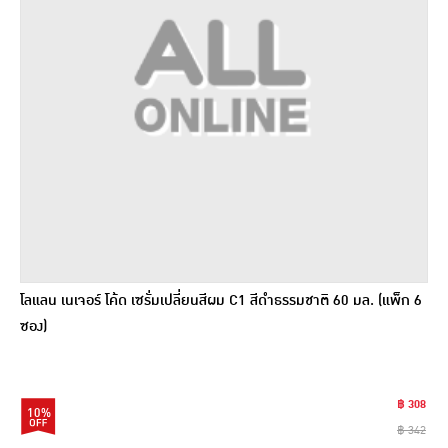
โลแลน เนเจอร์ โค้ด เซรั่มเปลี่ยนสีผม C1 สีดําธรรมชาติ 60 มล. (แพ็ก 6
ซอง)
฿ 308
10%
฿ 342