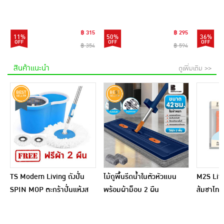
Platinum Pad 9แผ่น
(แพ็ก 6 ชิ้น)
(แพ็ก6)
฿ 315
฿ 295
11%
50%
36%
฿ 354
฿ 594
สินค้าแนะนำ
ดูเพิ่มเติม >>
TS Modern Living ถังปั่น
ไม้ถูพื้นรีดน้ำในตัวหัวแบน
M2S Lifes
SPIN MOP ตะกร้าปั่นแห้งส
พร้อมผ้าม็อบ 2 ผืน
ส้มชาไทย
แตนเลสไซส์มินิ รุ่น
CLEANING0019