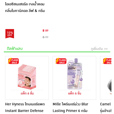
โอเอซิสเนเชอรัล เจลน้ำหอม
กลิ่นโบทานิคอล ลีฟ & กรีน
ฟรุท 180 กรัม
฿ 89
10%
฿ 99
ดีลฟ้าแลบ
ดูเพิ่มเติม >>
Her Hyness โทนเนอร์แพด
Mille ไพร์เมอร์ม่วง Blur
Camel กร
Instant Barrier Defense
Lasting Primer 6 กรัม
รุ่นอัจฉ