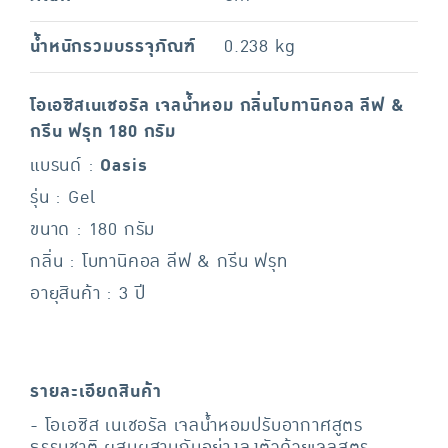
น้ำหนักรวมบรรจุภัณฑ์
0.238 kg
โอเอซิสเนเชอรัล เจลน้ำหอม กลิ่นโบทานิคอล ลีฟ &
กรีน ฟรุท 180 กรัม
แบรนด์ :
Oasis
รุ่น : Gel
ขนาด : 180 กรัม
กลิ่น : โบทานิคอล ลีฟ & กรีน ฟรุท
อายุสินค้า : 3 ปี
รายละเอียดสินค้า
- โอเอซิส เนเชอรัล เจลน้ำหอมปรับอากาศสูตร
ธรรมชาติ ผสมผสานกันอย่างลงตัวด้วยเจลสูตร