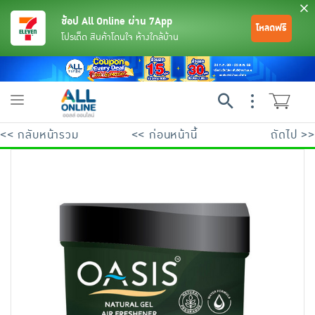
ช้อป All Online ผ่าน 7App
โหลดฟรี
โปรเด็ด สินค้าโดนใจ ห้างใกล้บ้าน
Toggle
navigation
<< กลับหน้ารวม
<< ก่อนหน้านี้
ถัดไป >>
ย้อนกลับ
ย้อนกลับ
ย้อนกลับ
ย้อนกลับ
ย้อนกลับ
ย้อนกลับ
ย้อนกลับ
ย้อนกลับ
ย้อนกลับ
ย้อนกลับ
ย้อนกลับ
เครื่องดื่มและผงชงดื่ม
มือถือ
พระเครื่อง test pop