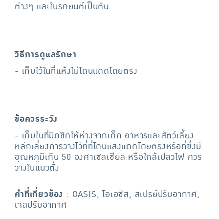
ต่างๆ และในรถยนต์เป็นต้น
วิธีการดูแลรักษา
- เก็บไว้ในที่แห้งไม่โดนแดดโดยตรง
ข้อควรระวัง
- เก็บในที่มิดชิดให้ห่างจากเด็ก อาหารและสัตว์เลี้ยง
หลีกเลี่ยงการวางไว้ที่ที่โดนแสงแดดโดยตรงหรือที่ซึ่งมี
อุณหภูมิเกิน 50 องศาเซลเซียล หรือใกล้เปลวไฟ ควร
วางในแนวตั้ง
คำที่เกี่ยวข้อง
: OASIS, โอเอซิส, สเปรย์ปรับอากาศ,
เจลปรับอากาศ