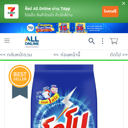
ช้อป All Online ผ่าน 7App
โหลดฟรี
โปรเด็ด สินค้าโดนใจ ห้างใกล้บ้าน
Toggle
navigation
<< กลับหน้ารวม
<< ก่อนหน้านี้
ถัดไป >>
ย้อนกลับ
ย้อนกลับ
ย้อนกลับ
ย้อนกลับ
ย้อนกลับ
ย้อนกลับ
ย้อนกลับ
ย้อนกลับ
ย้อนกลับ
ย้อนกลับ
ย้อนกลับ
เครื่องดื่มและผงชงดื่ม
มือถือ
พระเครื่อง test pop