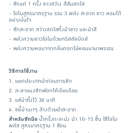
- ซักแค่ 1 ครั้ง ขาวสว่าง สีสันสดใส
- โอโมสูตรมาตรฐาน รวม 3 พลัง สะอาด ขาว หอมได้
อย่างมั่นใจ
- ซักสะอาด สว่างสดใสทั้งผ้าขาว และผ้าสี
- พลังความขาวโอโมด้วยคริสตัลบีดส์
- พลังความหอมจากกลิ่นดอกไม้หอมนานาพรรณ
วิธีการใช้งาน
1. แยกประเภทผ้าก่อนการซัก
2. ละลายผงซักฟอกให้เรียบร้อย
3. แช่ผ้าทิ้งไว้ 30 นาที
4. ขยี้ผ้าเบาๆ ล้างด้วยนำสะอาด
สำหรับซักมือ
น้ำครึ่งกะละมัง ผ้า 10-15 ชิ้น ใช้โอโม
พลัส สูตรมาตรฐาน 1 ช้อน