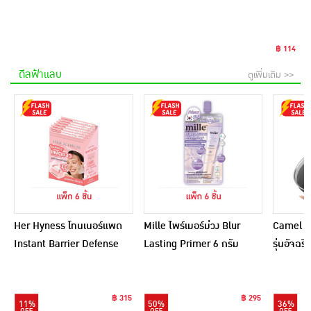
฿ 114
ดีลฟ้าแลบ
ดูเพิ่มเติม >>
Her Hyness โทนเนอร์แพด
Mille ไพร์เมอร์ม่วง Blur
Camel กร
Instant Barrier Defense
Lasting Primer 6 กรัม
รุ่นอัจฉ
Platinum Pad 9แผ่น
(แพ็ก 6 ชิ้น)
(แพ็ก6)
฿ 315
฿ 295
11%
50%
36%