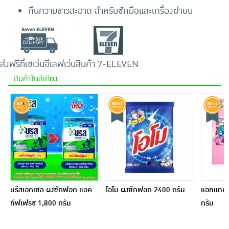
คืนความขาวสะอาด สำหรับซักมือและเครื่องฝาบน
ส่งฟรีที่เซเว่นอีเลฟเว่น
สินค้า 7-ELEVEN
สินค้าใกล้เคียง
บรีสเอกเซล ผงซักฟอก แอค
โอโม ผงซักฟอก 2400 กรัม
แอทแทค อี
ทีฟเฟรช 1,800 กรัม
กรัม