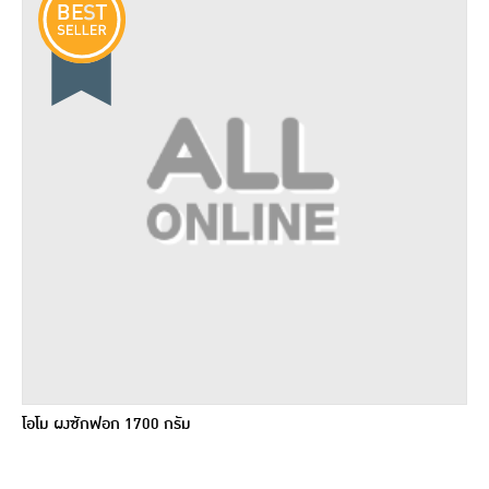
โอโม ผงซักฟอก 1700 กรัม