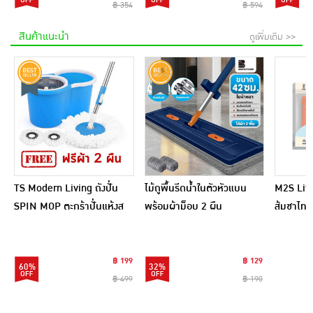
฿ 354
฿ 594
สินค้าแนะนำ
ดูเพิ่มเติม >>
TS Modern Living ถังปั่น
ไม้ถูพื้นรีดน้ำในตัวหัวแบน
M2S Lifes
SPIN MOP ตะกร้าปั่นแห้งส
พร้อมผ้าม็อบ 2 ผืน
ส้มชาไทย
แตนเลสไซส์มินิ รุ่น
CLEANING0019
฿ 199
฿ 129
60%
32%
฿ 499
฿ 190