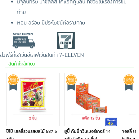
มีจุลินทรีย์ บาซิลลัส โคแอกกูแลน ที่ช่วยในเรื่องการขับ
ถ่าย
หอม อร่อย มีประโยชน์ต่อร่างกาย
ส่งฟรีที่เซเว่นอีเลฟเว่น
สินค้า 7-ELEVEN
สินค้าใกล้เคียง
ปีโป้ เยลลี่รวมรสผลไม้ 587.5
ยูปี้ กัมมี่ทวินเบอร์เกอร์ 14
จอลลี่ เยล