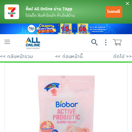
ช้อป All Online ผ่าน 7App
โหลดฟรี
โปรเด็ด สินค้าโดนใจ ห้างใกล้บ้าน
Toggle
navigation
<< กลับหน้ารวม
<< ก่อนหน้านี้
ถัดไป >>
ย้อนกลับ
ย้อนกลับ
ย้อนกลับ
ย้อนกลับ
ย้อนกลับ
ย้อนกลับ
ย้อนกลับ
ย้อนกลับ
ย้อนกลับ
ย้อนกลับ
ย้อนกลับ
เครื่องดื่มและผงชงดื่ม
มือถือ
พระเครื่อง test pop