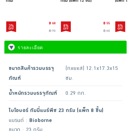
กรัม
กรัม (แพ็ก 12 ชิ้น)
(แพ็ก 12 ช
฿ 68
฿ 55
3%
8%
8%
฿ 70
฿ 60
รายละเอียด
ขนาดสินค้ารวมบรรจุ
(กxยxส) 12.1x17.3x15
ภัณฑ์
ซม.
น้ำหนักรวมบรรจุภัณฑ์
0.29 กก.
ไบโอบอร์ กัมมี่แบร์พีช 23 กรัม (แพ็ก 8 ชิ้น)
แบรนด์ :
Bioborne
ขนาด : 23 กรัม