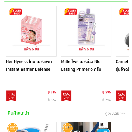
Her Hyness โทนเนอร์แพด
Mille ไพร์เมอร์ม่วง Blur
Camel กร
Instant Barrier Defense
Lasting Primer 6 กรัม
รุ่นอัจฉ
Platinum Pad 9แผ่น
(แพ็ก 6 ชิ้น)
(แพ็ก6)
฿ 315
฿ 295
11%
50%
36%
฿ 354
฿ 594
สินค้าแนะนำ
ดูเพิ่มเติม >>