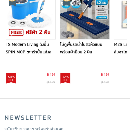
TS Modern Living ถังปั่น
ไม้ถูพื้นรีดน้ำในตัวหัวแบน
M2S Lifes
SPIN MOP ตะกร้าปั่นแห้งส
พร้อมผ้าม็อบ 2 ผืน
ส้มชาไทย
แตนเลสไซส์มินิ รุ่น
CLEANING0019
฿ 199
฿ 129
60%
32%
฿ 499
฿ 190
NEWSLETTER
สมัครรับข่าวสาร พร้อมรับส่วนลด