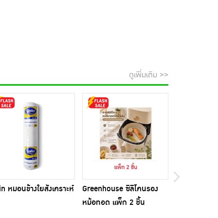
ดูเพิ่มเติม >>
in หมอนข้างใยสังเคราะห์
Greenhouse ซิลิโคนรอง
Beleaf บีลีฟ 
หม้อทอด แพ็ก 2 ชิ้น
10 ซอง แพ็ก 
ขวดชงดื่ม 1 