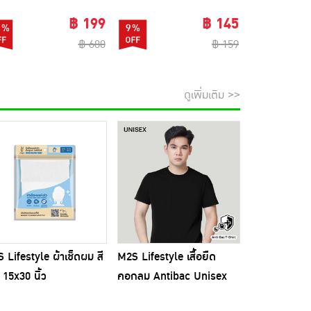
฿ 199
฿ 145
1%
9%
74%
฿ 680
฿ 159
ดูเพิ่มเติม >>
 Lifestyle ผ้าเช็ดผม สี
M2S Lifestyle เสื้อยืด
 15x30 นิ้ว
คอกลม Antibac Unisex
สีดำ