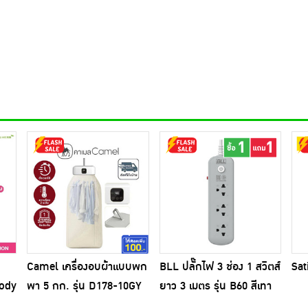
Camel เครื่องอบผ้าแบบพก
BLL ปลั๊กไฟ 3 ช่อง 1 สวิตส์
Sat
Body
พา 5 กก. รุ่น D178-10GY
ยาว 3 เมตร รุ่น B60 สีเทา
(1แถม1)