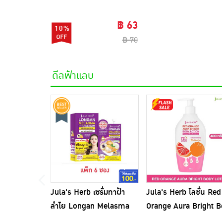
฿ 63
10%
฿ 70
ดีลฟ้าแลบ
Jula's Herb เซรั่มทาฝ้า
Jula's Herb โลชั่น Red
ลำไย Longan Melasma
Orange Aura Bright 
pro Serum 8 มล. (6ซอง)
Lotion 400 กรัม