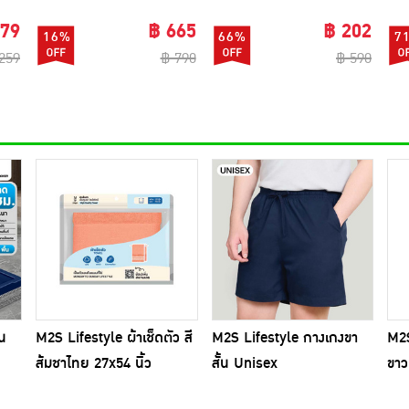
179
฿ 665
฿ 202
16%
66%
7
259
฿ 790
฿ 590
บน
M2S Lifestyle ผ้าเช็ดตัว สี
M2S Lifestyle กางเกงขา
M2S
ส้มชาไทย 27x54 นิ้ว
สั้น Unisex
ขาว