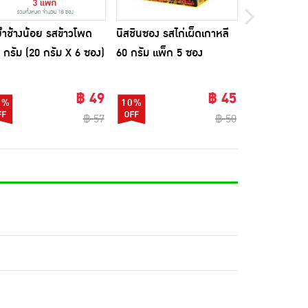
ำช้างน้อย รสข้าวโพด
นิสชินซอง รสไก่เผ็ดเกาหลี
มาม่าซอง เส้น
 กรัม (20 กรัม X 6 ซอง)
60 กรัม แพ็ก 5 ซอง
เรือซอสเผ็ด 8
4 ซอง)
฿ 49
฿ 45
4%
10%
5%
฿ 57
฿ 50