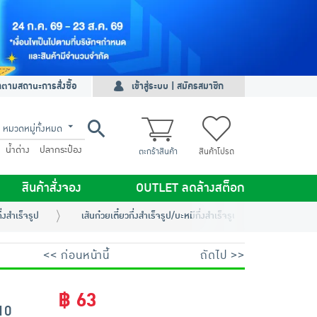
ดตามสถานะการสั่งซื้อ
เข้าสู่ระบบ | สมัครสมาชิก
หมวดหมู่ทั้งหมด
น้ำด่าง
ปลากระป๋อง
ตะกร้าสินค้า
สินค้าโปรด
สินค้าสั่งจอง
OUTLET ลดล้างสต็อก
่งสำเร็จรูป
เส้นก๋วยเตี๋ยวกึ่งสำเร็จรูป/บะหมีกึ่งสำเร็จรูป
ไวไวซอง ร
<< ก่อนหน้านี้
ถัดไป >>
฿ 63
10