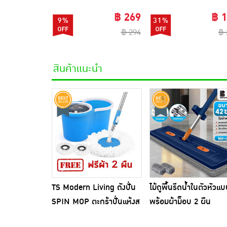
฿ 269
฿ 
9%
31%
฿ 294
฿ 
สินค้าแนะนำ
TS Modern Living ถังปั่น
ไม้ถูพื้นรีดน้ำในตัวหัวแ
SPIN MOP ตะกร้าปั่นแห้งส
พร้อมผ้าม็อบ 2 ผืน
แตนเลสไซส์มินิ รุ่น