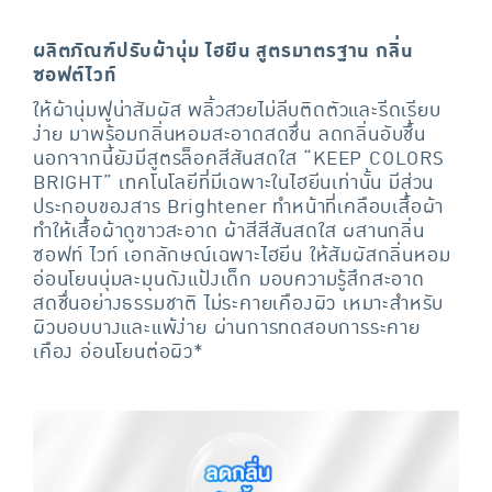
ผลิตภัณฑ์ปรับผ้านุ่ม ไฮยีน สูตรมาตรฐาน กลิ่น
ซอฟต์ไวท์
ให้ผ้านุ่มฟูน่าสัมผัส พลิ้วสวยไม่ลีบติดตัวและรีดเรียบ
ง่าย มาพร้อมกลิ่นหอมสะอาดสดชื่น ลดกลิ่นอับชื้น
นอกจากนี้ยังมีสูตรล็อคสีสันสดใส “KEEP COLORS
BRIGHT” เทคโนโลยีที่มีเฉพาะในไฮยีนเท่านั้น มีส่วน
ประกอบของสาร Brightener ทำหน้าที่เคลือบเสื้อผ้า
ทำให้เสื้อผ้าดูขาวสะอาด ผ้าสีสีสันสดใส ผสานกลิ่น
ซอฟท์ ไวท์ เอกลักษณ์เฉพาะไฮยีน ให้สัมผัสกลิ่นหอม
อ่อนโยนนุ่มละมุนดังแป้งเด็ก มอบความรู้สึกสะอาด
สดชื่นอย่างธรรมชาติ ไม่ระคายเคืองผิว เหมาะสำหรับ
ผิวบอบบางและแพ้ง่าย ผ่านการทดสอบการระคาย
เคือง อ่อนโยนต่อผิว*