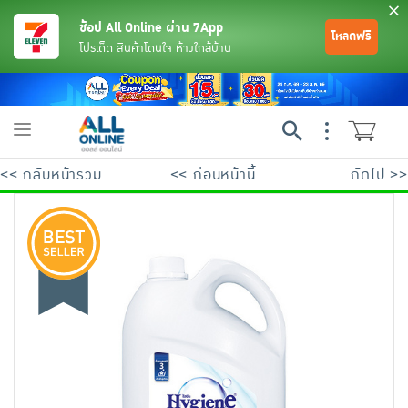
ช้อป All Online ผ่าน 7App
โหลดฟรี
โปรเด็ด สินค้าโดนใจ ห้างใกล้บ้าน
Toggle
navigation
<< กลับหน้ารวม
<< ก่อนหน้านี้
ถัดไป >>
ย้อนกลับ
ย้อนกลับ
ย้อนกลับ
ย้อนกลับ
ย้อนกลับ
ย้อนกลับ
ย้อนกลับ
ย้อนกลับ
ย้อนกลับ
ย้อนกลับ
ย้อนกลับ
เครื่องดื่มและผงชงดื่ม
มือถือ
พระเครื่อง test pop