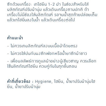
ซักด้วยเครื่อง: เทไฮยีน 1-2 ฝา ในช่องสำหรับใส่
ผลิตภัณฑ์ปรับผ้านุ่ม แล้วเดินเครื่องตามปกติ ถ้า
เครื่องไม่มีช่องใส่ผลิตภัณฑ์ รอจนน้ำสุดท้ายปล่อยเต็ม
แล้วเทไฮยีนลงในน้ำ แล้วเดินเครื่องต่อไป
คำแนะนำ
- ไม่ควรเทผลิตภัณฑ์ลงบนเนื้อผ้าโดยตรง
- ไม่ควรใส่ปนกับผงซักฟอกหรือน้ำยาซักผ้าขาว
- เพื่อผลลัพธ์การดูแลผ้าอย่างผู้เชียวชาญ ควรเลือก
ใช้ผลิตภัณฑ์ไฮยีน ควบคู่กันในทุกขั้นตอน
คำที่เกี่ยวข้อง :
Hygiene, ไฮยีน, น้ำยาปรับผ้านุ่มไฮ
ยีน, น้ำยาปรับผ้านุ่ม