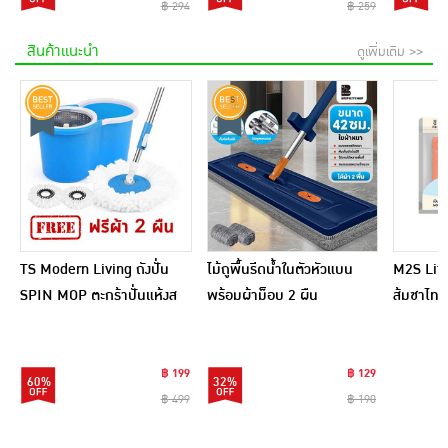
฿ 294
฿ 259
สินค้าแนะนำ
ดูเพิ่มเติม >>
TS Modern Living ถังปั่น
ไม้ถูพื้นรีดน้ำในตัวหัวแบน
M2S Lifes
SPIN MOP ตะกร้าปั่นแห้งส
พร้อมผ้าม็อบ 2 ผืน
ส้มชาไทย
แตนเลสไซส์มินิ รุ่น
CLEANING0019
฿ 199
฿ 129
60%
32%
฿ 499
฿ 190