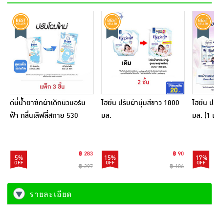
ดีนี่น้ำยาซักผ้าเด็กนิวบอร์น
ไฮยีน ปรับผ้านุ่มสีขาว 1800
ไฮยีน ปรั
ฟ้า กลิ่นเลิฟลี่สกาย 530
มล.
มล. (1 แพ
มิลลิลิตร (1 แพ็ก 3 ชิ้น)
฿ 283
฿ 90
5%
15%
17%
฿ 297
฿ 106
รายละเอียด