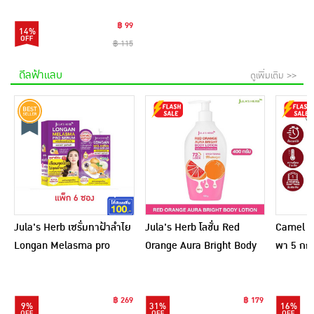
฿ 99
14%
฿ 115
ดีลฟ้าแลบ
ดูเพิ่มเติม >>
Jula's Herb เซรั่มทาฝ้าลำไย
Jula's Herb โลชั่น Red
Camel เ
Longan Melasma pro
Orange Aura Bright Body
พา 5 กก.
Serum 8 มล. (6ซอง)
Lotion 400 กรัม
฿ 269
฿ 179
9%
31%
16%