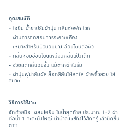
คุณสมบัติ
- ไฮยีน น้ำยาปรับผ้านุ่ม กลิ่นซอฟท์ ไวท์
- ผ่านการทดสอบการระคายเคือง
- เหมาะสำหรับผิวบอบบาง อ่อนโยนต่อผิว
- กลิ่นหอมอ่อนโยนเหมือนกลิ่นแป้งเด็ก
- ช่วยลดกลิ่นอับชื้น แม้ตากผ้าในร่ม
- ผ่านุ่มฟูน่าสัมผัส ล็อกสีสันให้สดใส ผ้าพริ้วสวย ใส่
สบาย
วิธีการใช้งาน
ซักด้วยมือ: ผสมไฮยีน ในน้ำสุดท้าย ประมาณ 1-2 ฝา
ต่อน้ำ 1 กะละมังใหญ่ นำผ้าลงแช่ทิ้งไว้สักครู่แล้วบิดขึ้น
ตาก