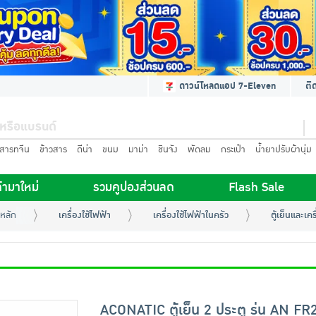
ดาวน์โหลดแอป 7-Eleven
ติ
นสารทจีน
ข้าวสาร
ดีน่า
ขนม
มาม่า
ชินจัง
พัดลม
กระเป๋า
น้ำยาปรับผ้านุ่ม
้ามาใหม่
รวมคูปองส่วนลด
Flash Sale
หลัก
เครื่องใช้ไฟฟ้า
เครื่องใช้ไฟฟ้าในครัว
ตู้เย็นและเค
ACONATIC ตู้เย็น 2 ประตู รุ่น AN FR