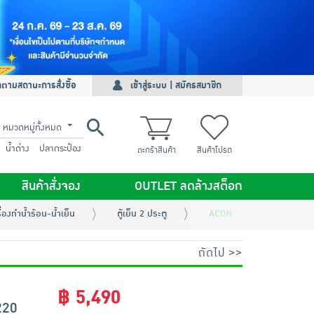
ดตามสถานะการสั่งซื้อ
เข้าสู่ระบบ | สมัครสมาชิก
หมวดหมู่ทั้งหมด
น้ำด่าง
ปลากระป๋อง
ตะกร้าสินค้า
สินค้าโปรด
สินค้าสั่งจอง
OUTLET ลดล้างสต็อก
รื่องทำน้ำร้อน-น้ำเย็น
ตู้เย็น 2 ประตู
ACONATIC ตู้เย็น 2 ประตู 
ถัดไป >>
฿ 5,490
220