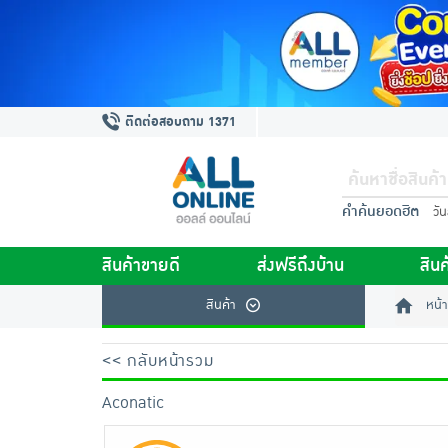
ติดต่อสอบถาม 1371
คำค้นยอดฮิต
วั
สินค้าขายดี
ส่งฟรีถึงบ้าน
สินค
สินค้า
หน้า
<< กลับหน้ารวม
Aconatic