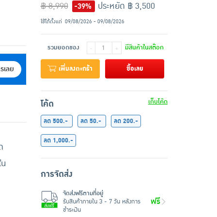
฿ 8,990
ประหยัด ฿ 3,500
-39%
ใช้ได้ตั้งแต่
09/08/2026 - 09/08/2026
รวมยอดของ
มีสินค้าในสต๊อก
-
+
เพิ่มลงตะกร้า
ซื้อเลย
ครเลย
เก็บโค้ด
โค้ด
ลด 500.-
ลด 50.-
ลด 200.-
ลด 1,000.-
ด
ใน
การจัดส่ง
จัดส่งฟรีตามที่อยู่
ฟรี
รับสินค้าภายใน 3 - 7 วัน หลังการ
ชำระเงิน