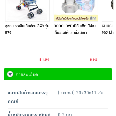
ชูชอบ รถเข็นเด็กอ่อน สีฟ้า รุ่น
DODOLOVE เป้อุ้มเด็ก มีช่อง
CHUCHOB 
579
เก็บของใต้เบาะนั่ง สีเทา
902 (สำหร
ขวบ หนักไ
เทา
฿ 1,399
฿ 549
รายละเอียด
ขนาดสินค้ารวมบรรจุ
(กxยxส) 20x30x11 ซม.
ภัณฑ์
น้ำหนักรวมบรรจุภัณฑ์
0.2 กก.