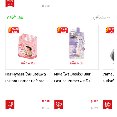
28%
฿ 390
ดีลฟ้าแลบ
ดูเพิ่มเติม >>
Her Hyness โทนเนอร์แพด
Mille ไพร์เมอร์ม่วง Blur
Camel กร
Instant Barrier Defense
Lasting Primer 6 กรัม
รุ่นอัจฉ
Platinum Pad 9แผ่น
(แพ็ก 6 ชิ้น)
(แพ็ก6)
฿ 315
฿ 295
11%
50%
36%
฿ 354
฿ 594