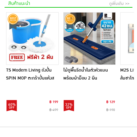
สินค้าแนะนำ
ดูเพิ่มเติม >>
TS Modern Living ถังปั่น
ไม้ถูพื้นรีดน้ำในตัวหัวแบน
M2S Lifes
SPIN MOP ตะกร้าปั่นแห้งส
พร้อมผ้าม็อบ 2 ผืน
ส้มชาไทย
แตนเลสไซส์มินิ รุ่น
CLEANING0019
฿ 199
฿ 129
60%
32%
฿ 499
฿ 190