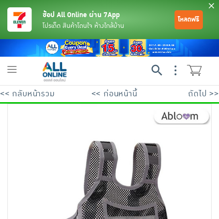
ช้อป All Online ผ่าน 7App
โหลดฟรี
โปรเด็ด สินค้าโดนใจ ห้างใกล้บ้าน
Toggle
navigation
<< กลับหน้ารวม
<< ก่อนหน้านี้
ถัดไป >>
ย้อนกลับ
ย้อนกลับ
ย้อนกลับ
ย้อนกลับ
ย้อนกลับ
ย้อนกลับ
ย้อนกลับ
ย้อนกลับ
ย้อนกลับ
ย้อนกลับ
ย้อนกลับ
เครื่องดื่มและผงชงดื่ม
มือถือ
พระเครื่อง test pop