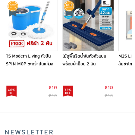
TS Modern Living ถังปั่น
ไม้ถูพื้นรีดน้ำในตัวหัวแบน
M2S Lifes
SPIN MOP ตะกร้าปั่นแห้งส
พร้อมผ้าม็อบ 2 ผืน
ส้มชาไทย
แตนเลสไซส์มินิ รุ่น
CLEANING0019
฿ 199
฿ 129
60%
32%
฿ 499
฿ 190
NEWSLETTER