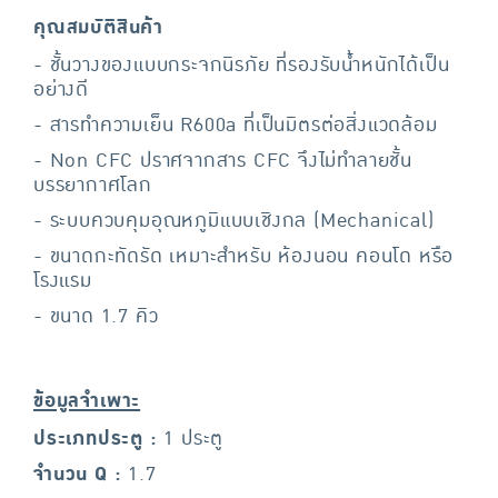
คุณสมบัติสินค้า
- ชั้นวางของแบบกระจกนิรภัย ที่รองรับน้ำหนักได้เป็น
อย่างดี
- สารทำความเย็น R600a ที่เป็นมิตรต่อสิ่งแวดล้อม
- Non CFC ปราศจากสาร CFC จึงไม่ทำลายชั้น
บรรยากาศโลก
- ระบบควบคุมอุณหภูมิแบบเชิงกล (Mechanical)
- ขนาดกะทัดรัด เหมาะสำหรับ ห้องนอน คอนโด หรือ
โรงแรม
- ขนาด 1.7 คิว
ข้อมูลจำเพาะ
ประเภทประตู :
1 ประตู
จำนวน Q :
1.7