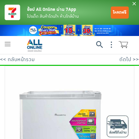
ช้อป All Online ผ่าน 7App
โหลดฟรี
โปรเด็ด สินค้าโดนใจ ห้างใกล้บ้าน
Toggle
navigation
<< กลับหน้ารวม
ถัดไป >>
ย้อนกลับ
ย้อนกลับ
ย้อนกลับ
ย้อนกลับ
ย้อนกลับ
ย้อนกลับ
ย้อนกลับ
ย้อนกลับ
ย้อนกลับ
ย้อนกลับ
ย้อนกลับ
เครื่องดื่มและผงชงดื่ม
มือถือ
พระเครื่อง test pop