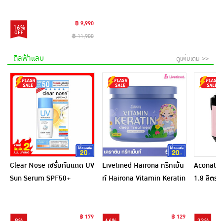
฿ 9,990
16%
฿ 11,900
ดีลฟ้าแลบ
ดูเพิ่มเติม >>
Clear Nose เซรั่มกันแดด UV
Livetined Hairona ทรีทเม้น
Aconatic
Sun Serum SPF50+
ท์ Hairona Vitamin Keratin
1.8 ลิตร
PA++++ 28 มล.
Deep Treatment 500ml.
สีชมพูดำ
฿ 179
฿ 129