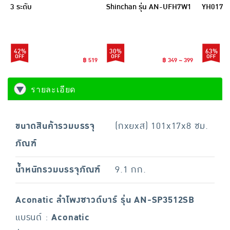
3 ระดับ
Shinchan รุ่น AN-UFH7W1
YH017
42%
30%
63%
฿ 519
฿ 349 ~ 399
รายละเอียด
ขนาดสินค้ารวมบรรจุ
(กxยxส) 101x17x8 ซม.
ภัณฑ์
น้ำหนักรวมบรรจุภัณฑ์
9.1 กก.
Aconatic ลำโพงซาวด์บาร์ รุ่น AN-SP3512SB
แบรนด์ :
Aconatic