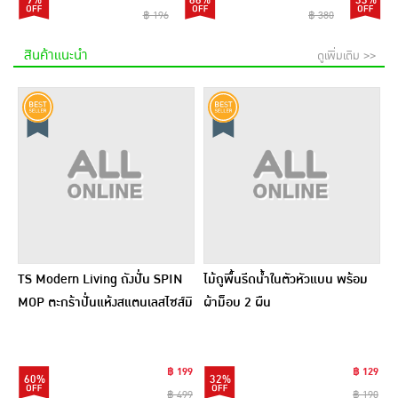
9%
66%
33%
฿ 196
฿ 380
สินค้าแนะนำ
ดูเพิ่มเติม >>
TS Modern Living ถังปั่น SPIN
ไม้ถูพื้นรีดน้ำในตัวหัวแบน พร้อม
MOP ตะกร้าปั่นแห้งสแตนเลสไซส์มิ
ผ้าม็อบ 2 ผืน
นิ รุ่น CLEANING0019
฿ 199
฿ 129
60%
32%
฿ 499
฿ 190