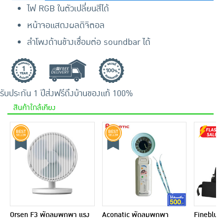
ไฟ RGB ในตัวเปลี่ยนสีได้
หน้าจอแสดงผลดิจิตอล
ลำโพงด้านข้างเชื่อมต่อ soundbar ได้
รับประกัน 1 ปี
ส่งฟรีถึงบ้าน
ของแท้ 100%
สินค้าใกล้เคียง
Orsen F3 พัดลมพกพา แรง
Aconatic พัดลมพกพา
Fineblue