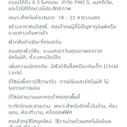
กรองได้ถึง 0.3 ไมครอน: กำจัด PM2.5, แบคทีเรีย,
และไวรัสได้อย่างมีประสิทธิภาพ
เหมาะสำหรับห้องขนาด: 18 - 22 ตารางเมตร
สร้างอากาศบริสุทธิ์: ตอบโจทย์ผู้ที่มีปัญหาภูมิแพ้หรือ
ระบบทางเดินหายใจ
ฟังก์ชันอัจฉริยะที่ครบครัน
ครบทุกฟังก์ชัน: ระบบตรวจจับคุณภาพอากาศ
อัตโนมัติ, ตั้งเวลาเปิด/ปิด
เพิ่มความปลอดภัย: มีฟังก์ชันล็อคป้องกันเด็ก (Child
Lock)
ดีไซน์เพื่อการใช้งานจริง: การปรับแสงอัตโนมัติ ไม่
รบกวนการนอน
ดีไซน์สวยงามและตอบโจทย์ทุกพื้นที่
กะทัดรัดและสวยงาม: เหมาะสำหรับติดตั้งในบ้าน, ห้อง
นอน, ห้องทำงาน, หรือออฟฟิศ
ตอบโจทย์ชีวิตยุคใหม่: ใช้งานง่ายด้วยเทคโนโลยีและ