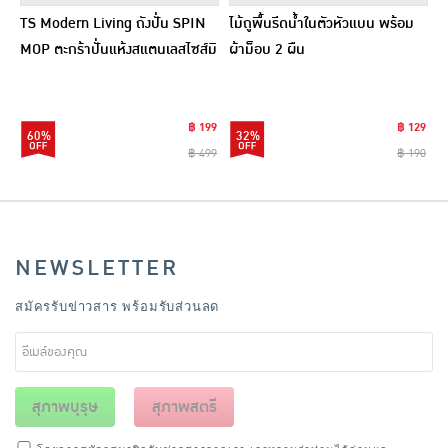
TS Modern Living ถังปั่น SPIN
ไม้ถูพื้นรีดน้ำในตัวหัวแบน พร้อม
MOP ตะกร้าปั่นแห้งสแตนเลสไซส์มิ
ผ้าม็อบ 2 ผืน
นิ รุ่น CLEANING0019
฿ 199
฿ 129
60%
32%
฿ 499
฿ 190
NEWSLETTER
สมัครรับข่าวสาร พร้อมรับส่วนลด
สุภาพบุรุษ
สุภาพสตรี