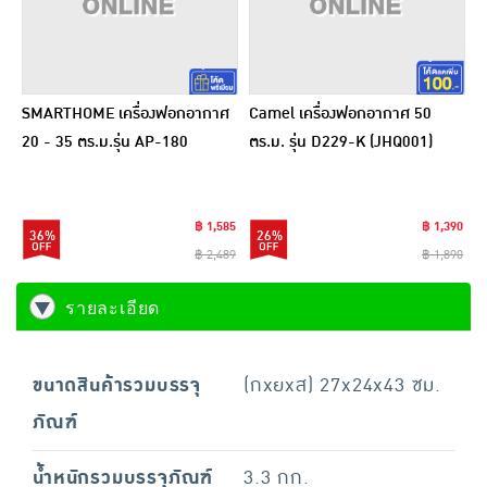
SMARTHOME เครื่องฟอกอากาศ
Camel เครื่องฟอกอากาศ 50
20 - 35 ตร.ม.รุ่น AP-180
ตร.ม. รุ่น D229-K (JHQ001)
฿ 1,585
฿ 1,390
36%
26%
฿ 2,489
฿ 1,890
รายละเอียด
ขนาดสินค้ารวมบรรจุ
(กxยxส) 27x24x43 ซม.
ภัณฑ์
น้ำหนักรวมบรรจุภัณฑ์
3.3 กก.