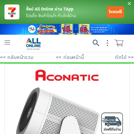
ช้อป All Online ผ่าน 7App
โหลดฟรี
โปรเด็ด สินค้าโดนใจ ห้างใกล้บ้าน
Toggle
navigation
<< กลับหน้ารวม
<< ก่อนหน้านี้
ถัดไป >>
ย้อนกลับ
ย้อนกลับ
ย้อนกลับ
ย้อนกลับ
ย้อนกลับ
ย้อนกลับ
ย้อนกลับ
ย้อนกลับ
ย้อนกลับ
ย้อนกลับ
ย้อนกลับ
เครื่องดื่มและผงชงดื่ม
มือถือ
พระเครื่อง test pop