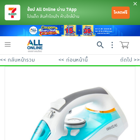
ช้อป All Online ผ่าน 7App
โหลดฟรี
โปรเด็ด สินค้าโดนใจ ห้างใกล้บ้าน
Toggle
navigation
<< กลับหน้ารวม
<< ก่อนหน้านี้
ถัดไป >>
ย้อนกลับ
ย้อนกลับ
ย้อนกลับ
ย้อนกลับ
ย้อนกลับ
ย้อนกลับ
ย้อนกลับ
ย้อนกลับ
ย้อนกลับ
ย้อนกลับ
ย้อนกลับ
เครื่องดื่มและผงชงดื่ม
มือถือ
พระเครื่อง test pop