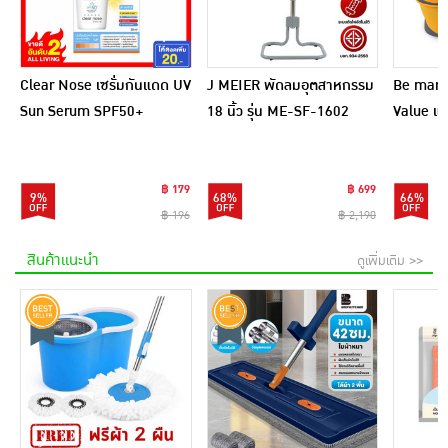
Clear Nose เซรั่มกันแดด UV
J MEIER พัดลมอุตสาหกรรม
Be man ชุ
Sun Serum SPF50+
18 นิ้ว รุ่น ME-SF-1602
Value แถ
PA++++ 28 มล.
ไฟเบอร์ 1
฿ 179
฿ 699
9%
68%
66%
฿ 196
฿ 2,190
สินค้าแนะนำ
ดูเพิ่มเติม >>