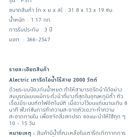
รุ่น : PSI1
ขนาดสินค้า (ก x ย x ส) : 31.8 x 13 x 19 ซม.
น้ำหนัก : 1.17 กก.
การรับประกัน : 3 ปี
มอก. : 366-2547
รายละเอียดสินค้า
Alectric เตารีดไอน้ำไร้สาย 2000 วัตต์
ด้วยระบบป้องกันนํ้าหยด ทำให้สามารถรีดผ้าได้อย่าง
สมบูรณ์แบบแม้กระทั่งผ้าที่บางที่สุดในอุณหภูมิตํ่า ตัว
เรื่องมีระบบตัดไฟอัตโนมัติ เมื่อวางไว้บนแท่นนานเกิน 8
นาที ฟังก์ชันการทําความสะอาดตัวเองจะทําความ
สะอาดภายใน เพื่อขจัดสิ่งสกปรก ขอแนะนําให้ใช้ทุก ๆ
10 - 15 วัน
หมายเหตุ :
สินค้ามีน้ำที่คงเหลือในเตารีดเกิดจากการ