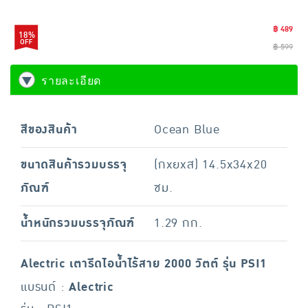
฿ 489
18%
฿ 599
รายละเอียด
สีของสินค้า
Ocean Blue
ขนาดสินค้ารวมบรรจุ
(กxยxส) 14.5x34x20
ภัณฑ์
ซม.
น้ำหนักรวมบรรจุภัณฑ์
1.29 กก.
Alectric เตารีดไอน้ำไร้สาย 2000 วัตต์ รุ่น PSI1
แบรนด์ :
Alectric