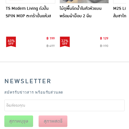
TS Modern Living ถังปั่น
ไม้ถูพื้นรีดน้ำในตัวหัวแบน
M2S Lifes
SPIN MOP ตะกร้าปั่นแห้งส
พร้อมผ้าม็อบ 2 ผืน
ส้มชาไทย
แตนเลสไซส์มินิ รุ่น
CLEANING0019
฿ 199
฿ 129
60%
32%
฿ 499
฿ 190
NEWSLETTER
สมัครรับข่าวสาร พร้อมรับส่วนลด
สุภาพบุรุษ
สุภาพสตรี