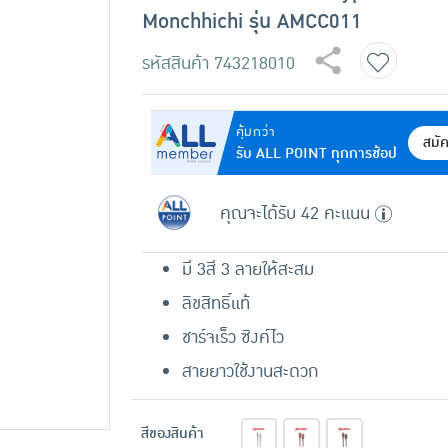
Monchhichi รุ่น AMCC011
รหัสสินค้า
743218010
คุ้มกว่า
สมั
รับ ALL POINT ทุกการช้อป
คุณจะได้รับ 42 คะแนน
มี 3สี 3 ลายให้สะสม
ลิขสิทธิ์แท้
ชาร์จเร็ว ซิงค์ไว
สายยาวใช้งานสะดวก
สีของสินค้า