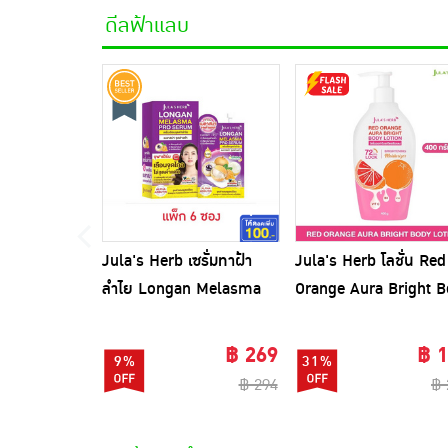
ดีลฟ้าแลบ
Jula's Herb เซรั่มทาฝ้า
Jula's Herb โลชั่น Red
ลำไย Longan Melasma
Orange Aura Bright 
pro Serum 8 มล. (6ซอง)
Lotion 400 กรัม
฿ 269
฿ 
9%
31%
฿ 294
฿ 