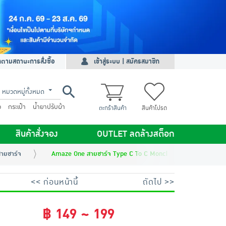
ดตามสถานะการสั่งซื้อ
เข้าสู่ระบบ | สมัครสมาชิก
หมวดหมู่ทั้งหมด
ว
กระเป๋า
น้ำยาปรับผ้า
ตะกร้าสินค้า
สินค้าโปรด
สินค้าสั่งจอง
OUTLET ลดล้างสต็อก
ายชาร์จ
Amaze One สายชาร์จ Type C To C Monchhichi รุ่น AMCC011
<< ก่อนหน้านี้
ถัดไป >>
฿ 149 ~ 199