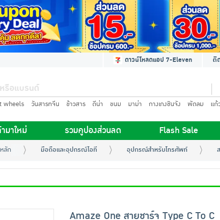
ดาวน์โหลดแอป 7-Eleven
ติ
t wheels
วันสารทจีน
ข้าวสาร
ดีน่า
ขนม
มาม่า
กางเกงชินจัง
พัดลม
แก้
้ามาใหม่
รวมคูปองส่วนลด
Flash Sale
หลัก
มือถือและอุปกรณ์ไอที
อุปกรณ์สำหรับโทรศัพท์
ส
Amaze One สายชาร์จ Type C To C