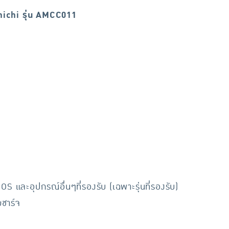
ichi รุ่น AMCC011
OS และอุปกรณ์อื่นๆที่รองรับ (เฉพาะรุ่นที่รองรับ)
ยชาร์จ