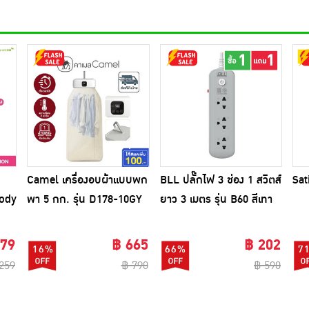
Camel เครื่องอบผ้าแบบพก
BLL ปลั๊กไฟ 3 ช่อง 1 สวิตส์
Sat
Body
พา 5 กก. รุ่น D178-10GY
ยาว 3 เมตร รุ่น B60 สีเทา
(1แถม1)
179
฿ 665
฿ 202
16%
66%
7
259
฿ 790
฿ 590