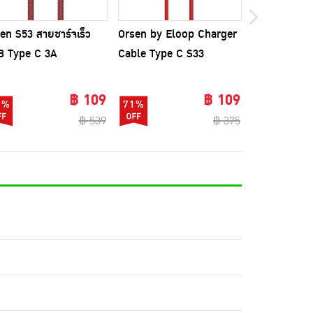
en S53 สายชาร์จเร็ว
Orsen by Eloop Charger
Amaze One ช
B Type C 3A
Cable Type C S33
C To C Monch
A-MCC019
฿ 109
฿ 109
0%
71%
40%
฿ 539
฿ 375