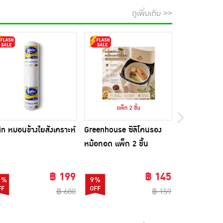
ดูเพิ่มเติม >>
in หมอนข้างใยสังเคราะห์
Greenhouse ซิลิโคนรอง
Beleaf บีลีฟ 
หม้อทอด แพ็ก 2 ชิ้น
10 ซอง แพ็ก 
ขวดชงดื่ม 1 
฿ 199
฿ 145
1%
9%
74%
฿ 680
฿ 159