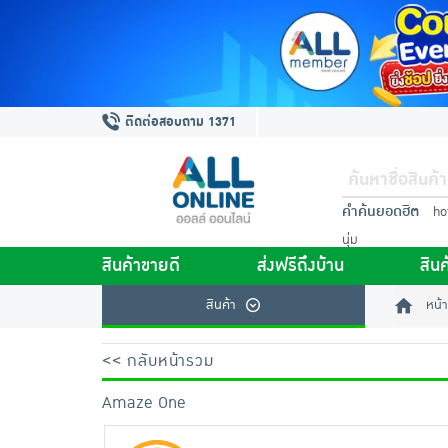
ติดต่อสอบถาม 1371
คำค้นยอดฮิต
ho
นุ่ม
สินค้าขายดี
ส่งฟรีถึงบ้าน
สินค
สินค้า
หน้า
<< กลับหน้ารวม
Amaze One