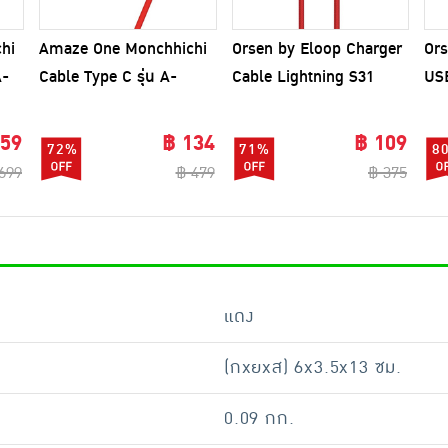
hi
Amaze One Monchhichi
Orsen by Eloop Charger
Ors
A-
Cable Type C รุ่น A-
Cable Lightning S31
US
MCC014
359
฿ 134
฿ 109
72%
71%
8
699
฿ 479
฿ 375
แดง
(กxยxส) 6x3.5x13 ซม.
0.09 กก.