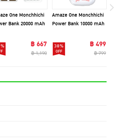
aze One Monchhichi
Amaze One Monchhichi
Orsen Powe
wer Bank 20000 mAh
Power Bank 10000 mAh
mAh รุ่น E33
น A-MCB009
A-MCB004
฿ 667
฿ 499
4%
38%
54%
฿ 1,190
฿ 799