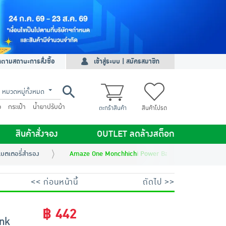
ดตามสถานะการสั่งซื้อ
เข้าสู่ระบบ | สมัครสมาชิก
หมวดหมู่ทั้งหมด
ว
กระเป๋า
น้ำยาปรับผ้า
ตะกร้าสินค้า
สินค้าโปรด
สินค้าสั่งจอง
OUTLET ลดล้างสต็อก
บตเตอรี่สำรอง
Amaze One Monchhichi Power Bank 10000 mAh รุ่น
<< ก่อนหน้านี้
ถัดไป >>
฿ 442
nk