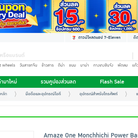
ดาวน์โหลดแอป 7-Eleven
ติ
t wheels
วันสารทจีน
ข้าวสาร
ดีน่า
ขนม
มาม่า
กางเกงชินจัง
พัดลม
แก้
้ามาใหม่
รวมคูปองส่วนลด
Flash Sale
หลัก
มือถือและอุปกรณ์ไอที
อุปกรณ์สำหรับโทรศัพท์
แ
Amaze One Monchhichi Power Ba