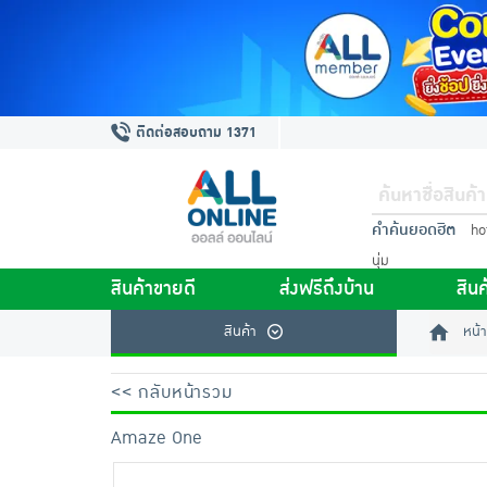
ติดต่อสอบถาม 1371
คำค้นยอดฮิต
ho
นุ่ม
สินค้าขายดี
ส่งฟรีถึงบ้าน
สินค
สินค้า
หน้า
<< กลับหน้ารวม
Amaze One