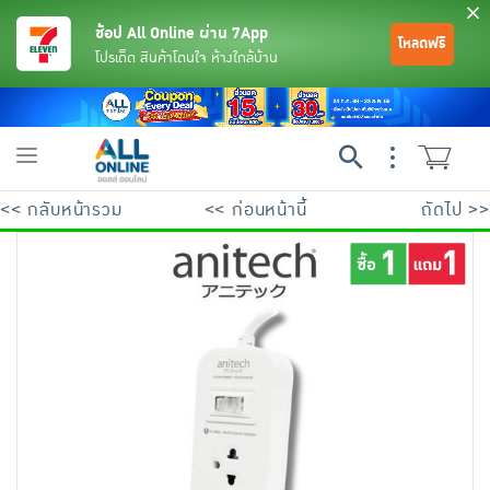
ช้อป All Online ผ่าน 7App
โหลดฟรี
โปรเด็ด สินค้าโดนใจ ห้างใกล้บ้าน
Toggle
navigation
<< กลับหน้ารวม
<< ก่อนหน้านี้
ถัดไป >>
ย้อนกลับ
ย้อนกลับ
ย้อนกลับ
ย้อนกลับ
ย้อนกลับ
ย้อนกลับ
ย้อนกลับ
ย้อนกลับ
ย้อนกลับ
ย้อนกลับ
ย้อนกลับ
เครื่องดื่มและผงชงดื่ม
มือถือ
พระเครื่อง test pop