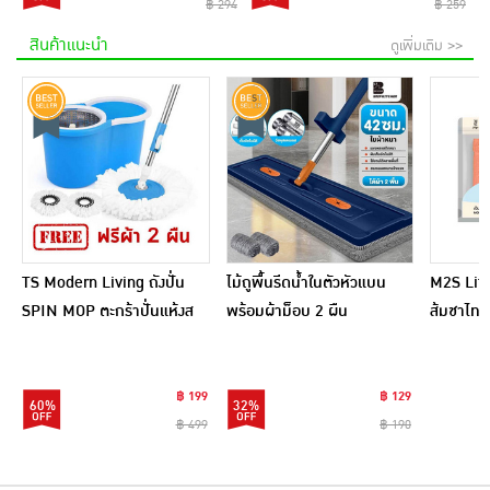
฿ 294
฿ 259
สินค้าแนะนำ
ดูเพิ่มเติม >>
TS Modern Living ถังปั่น
ไม้ถูพื้นรีดน้ำในตัวหัวแบน
M2S Lifes
SPIN MOP ตะกร้าปั่นแห้งส
พร้อมผ้าม็อบ 2 ผืน
ส้มชาไทย
แตนเลสไซส์มินิ รุ่น
CLEANING0019
฿ 199
฿ 129
60%
32%
฿ 499
฿ 190