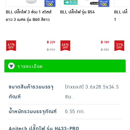
BLL ปลั๊กไฟ 3 ช่อง 1 สวิตส์
BLL ปลั๊กไฟ รุ่น B54
BLL ปลั๊
ยาว 3 เมตร รุ่น B60 สีขาว
1
(1แถม1)
฿ 229
฿ 189
61%
66%
31%
฿ 590
฿ 550
รายละเอียด
ขนาดสินค้ารวมบรรจุ
(กxยxส) 3.6x28.5x34.5
ภัณฑ์
ซม.
น้ำหนักรวมบรรจุภัณฑ์
0.55 กก.
Anitech ปลั๊กไฟ รุ่น H433-PRO