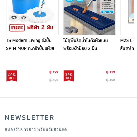
TS Modern Living ถังปั่น
ไม้ถูพื้นรีดน้ำในตัวหัวแบน
M2S Lifes
SPIN MOP ตะกร้าปั่นแห้งส
พร้อมผ้าม็อบ 2 ผืน
ส้มชาไทย
แตนเลสไซส์มินิ รุ่น
CLEANING0019
฿ 199
฿ 129
60%
32%
฿ 499
฿ 190
NEWSLETTER
สมัครรับข่าวสาร พร้อมรับส่วนลด