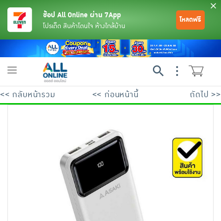
ช้อป All Online ผ่าน 7App
โหลดฟรี
โปรเด็ด สินค้าโดนใจ ห้างใกล้บ้าน
Toggle
navigation
<< กลับหน้ารวม
<< ก่อนหน้านี้
ถัดไป >>
ย้อนกลับ
ย้อนกลับ
ย้อนกลับ
ย้อนกลับ
ย้อนกลับ
ย้อนกลับ
ย้อนกลับ
ย้อนกลับ
ย้อนกลับ
ย้อนกลับ
ย้อนกลับ
เครื่องดื่มและผงชงดื่ม
มือถือ
พระเครื่อง test pop