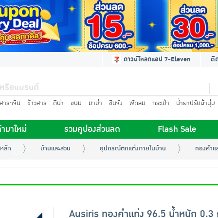
ดาวน์โหลดแอป 7-Eleven
ติ
นสารทจีน
ข้าวสาร
ดีน่า
ขนม
มาม่า
ชินจัง
พัดลม
กระเป๋า
น้ำยาปรับผ้านุ่ม
้ามาใหม่
รวมคูปองส่วนลด
Flash Sale
หลัก
บ้านและสวน
อุปกรณ์ตกแต่งภายในบ้าน
ทองคำแ
Ausiris ทองคำแท่ง 96.5 น้ำหนัก 0.3 