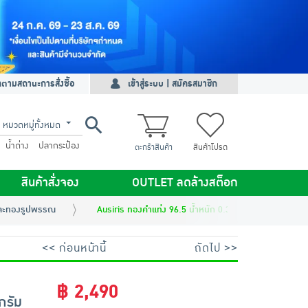
ดตามสถานะการสั่งซื้อ
เข้าสู่ระบบ | สมัครสมาชิก
หมวดหมู่ทั้งหมด
น้ำด่าง
ปลากระป๋อง
ตะกร้าสินค้า
สินค้าโปรด
สินค้าสั่งจอง
OUTLET ลดล้างสต็อก
ละทองรูปพรรณ
Ausiris ทองคำแท่ง 96.5 น้ำหนัก 0.3 กรัม พระพิฆเนศ (สี
<< ก่อนหน้านี้
ถัดไป >>
฿ 2,490
กรัม