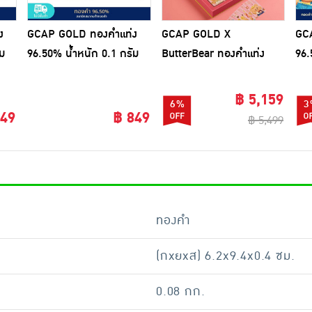
ง
GCAP GOLD ทองคำแท่ง
GCAP GOLD X
GC
ม
96.50% น้ำหนัก 0.1 กรัม
ButterBear ทองคำแท่ง
96.
ไฉ่สินเอี๊ยะ
96.50% น้ำหนัก 0.1 กรัม
Swe
Box Set Sweet Moment
฿ 5,159
6%
3
Collections
849
฿ 849
฿ 5,499
ทองคำ
(กxยxส) 6.2x9.4x0.4 ซม.
0.08 กก.