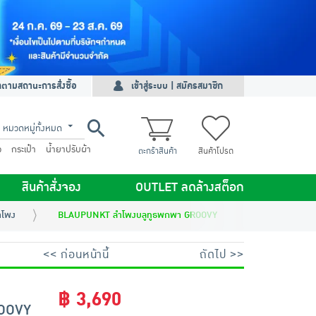
ดตามสถานะการสั่งซื้อ
เข้าสู่ระบบ | สมัครสมาชิก
หมวดหมู่ทั้งหมด
ว
กระเป๋า
น้ำยาปรับผ้า
ตะกร้าสินค้า
สินค้าโปรด
สินค้าสั่งจอง
OUTLET ลดล้างสต็อก
ำโพง
BLAUPUNKT ลำโพงบลูทูธพกพา GROOVY
<< ก่อนหน้านี้
ถัดไป >>
฿ 3,690
OOVY