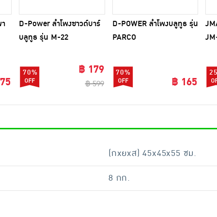
พา
D-Power ลำโพงซาวด์บาร์
D-POWER ลำโพงบลูทูธ รุ่น
JM
บลูทูธ รุ่น M-22
PARCO
JM
฿ 179
70%
70%
2
175
฿ 165
฿ 599
(กxยxส) 45x45x55 ซม.
8 กก.