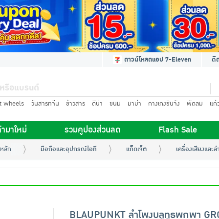
ดาวน์โหลดแอป 7-Eleven
ติ
t wheels
วันสารทจีน
ข้าวสาร
ดีน่า
ขนม
มาม่า
กางเกงชินจัง
พัดลม
แก้
้ามาใหม่
รวมคูปองส่วนลด
Flash Sale
หลัก
มือถือและอุปกรณ์ไอที
แก็ดเจ็ต
เครื่องเสียงและล
BLAUPUNKT ลำโพงบลูทูธพกพา GR