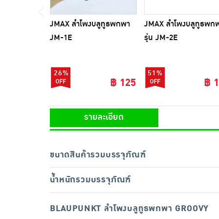
JMAX ลำโพงบลูทูธพกพา
JMAX ลำโพงบลูทูธพก
JM-1E
รุ่น JM-2E
26%
51%
฿ 125
฿ 
รายละเอียด
ขนาดสินค้ารวมบรรจุภัณฑ์
น้ำหนักรวมบรรจุภัณฑ์
BLAUPUNKT ลำโพงบลูทูธพกพา GROOVY