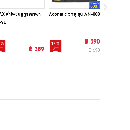
AX ลำโพงบลูทูธพกพา
Aconatic วิทยุ รุ่น AN-888
JMAX ลำโพง
-9D
รุ่น JM10
฿ 590
5%
14%
74%
฿ 389
฿ 690