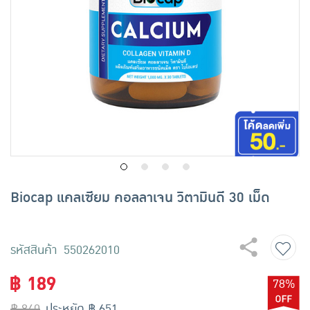
เครื่องปรุงรสและของแห้ง
ขนมขบเคี้ยว และช็อคโกแลต
อาหารสด ผัก ผลไม้และเบเกอรี่
Biocap แคลเซียม คอลลาเจน วิตามินดี 30 เม็ด
รหัสสินค้า 550262010
฿ 189
78%
฿ 840
ประหยัด ฿ 651