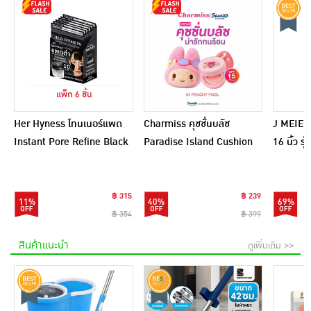
Her Hyness โทนเนอร์แพด
Charmiss คุชชั่นบลัช
J MEIER 
Instant Pore Refine Black
Paradise Island Cushion
16 นิ้ว ร
Pad 9แผ่น (แพ็ก6)
Blush 4 กรัม
(อัพเกรด
฿ 315
฿ 239
11%
40%
69%
฿ 354
฿ 399
สินค้าแนะนำ
ดูเพิ่มเติม >>