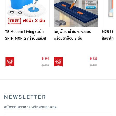
TS Modern Living ถังปั่น
ไม้ถูพื้นรีดน้ำในตัวหัวแบน
M2S Lifes
SPIN MOP ตะกร้าปั่นแห้งส
พร้อมผ้าม็อบ 2 ผืน
ส้มชาไทย
แตนเลสไซส์มินิ รุ่น
CLEANING0019
฿ 199
฿ 129
60%
32%
฿ 499
฿ 190
NEWSLETTER
สมัครรับข่าวสาร พร้อมรับส่วนลด