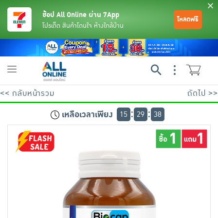
ช้อป All Online ผ่าน 7App
โหลดฟรี
โปรเด็ด สินค้าโดนใจ ห้างใกล้บ้าน
Toggle
navigation
<< กลับหน้ารวม
ถัดไป >>
เหลือเวลาเพียง
15
29
38
ย้อนกลับ
ย้อนกลับ
ย้อนกลับ
ย้อนกลับ
ย้อนกลับ
ย้อนกลับ
ย้อนกลับ
ย้อนกลับ
ย้อนกลับ
ย้อนกลับ
ย้อนกลับ
เครื่องดื่มและผงชงดื่ม
มือถือ
พระเครื่อง test pop