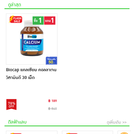
ดูล่าสุด
Biocap แคลเซียม คอลลาเจน
วิตามินดี 30 เม็ด
฿ 189
78%
฿ 840
ดีลฟ้าแลบ
ดูเพิ่มเติม >>