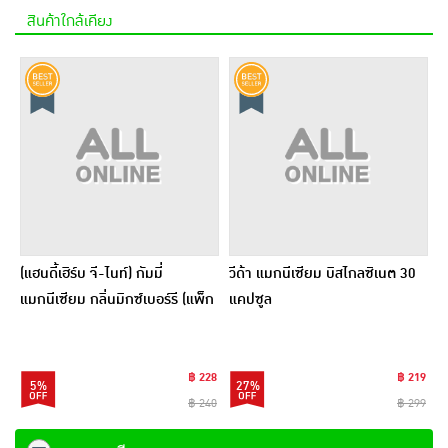
สินค้าใกล้เคียง
(แฮนดี้เฮิร์บ จี-ไนท์) กัมมี่
วีด้า แมกนีเซียม บิสไกลซิเนต 30
แมกนีเซียม กลิ่นมิกซ์เบอร์รี (แพ็ก
แคปซูล
6 ซอง)
฿ 228
฿ 219
5%
27%
฿ 240
฿ 299