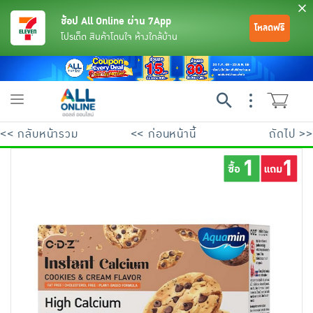
ช้อป All Online ผ่าน 7App
โหลดฟรี
โปรเด็ด สินค้าโดนใจ ห้างใกล้บ้าน
Toggle
navigation
<< กลับหน้ารวม
<< ก่อนหน้านี้
ถัดไป >>
ย้อนกลับ
ย้อนกลับ
ย้อนกลับ
ย้อนกลับ
ย้อนกลับ
ย้อนกลับ
ย้อนกลับ
ย้อนกลับ
ย้อนกลับ
ย้อนกลับ
ย้อนกลับ
เครื่องดื่มและผงชงดื่ม
มือถือ
พระเครื่อง test pop