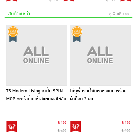
฿ 354
฿ 399
สินค้าแนะนำ
ดูเพิ่มเติม >>
TS Modern Living ถังปั่น SPIN
ไม้ถูพื้นรีดน้ำในตัวหัวแบน พร้อม
MOP ตะกร้าปั่นแห้งสแตนเลสไซส์มิ
ผ้าม็อบ 2 ผืน
นิ รุ่น CLEANING0019
฿ 199
฿ 129
60%
32%
฿ 499
฿ 190