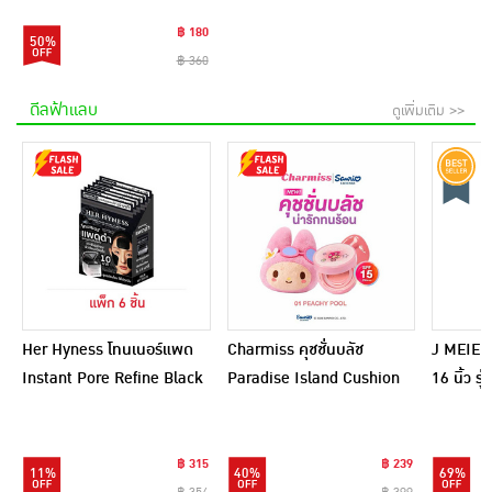
฿ 180
50%
฿ 360
ดีลฟ้าแลบ
ดูเพิ่มเติม >>
Her Hyness โทนเนอร์แพด
Charmiss คุชชั่นบลัช
J MEIER 
Instant Pore Refine Black
Paradise Island Cushion
16 นิ้ว ร
Pad 9แผ่น (แพ็ก6)
Blush 4 กรัม
(อัพเกรด
฿ 315
฿ 239
11%
40%
69%