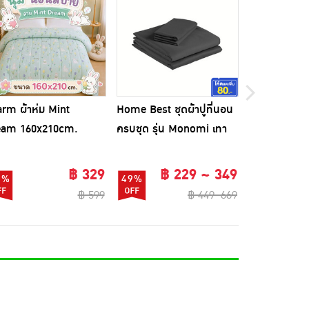
rm ผ้าห่ม Mint
Home Best ชุดผ้าปูที่นอน
CHARM ปลอ
eam 160x210cm.
ครบชุด รุ่น Monomi เทา
ผ้าซาติน
เข้ม
฿ 329
฿ 229 ~ 349
5%
49%
56%
฿ 599
฿ 449~669