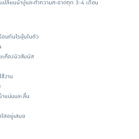
รเปลี่ยนผ้าปูและทำความสะอาดทุก 3-4 เดือน
อมกันไรฝุ่นในตัว
น
ยเคืองผิวสัมผัส
ใช้งาน
ม
้าแน่นและลื่น
ดใสอยู่เสมอ