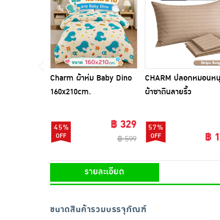
Charm ผ้าห่ม Baby Dino
CHARM ปลอกหมอนหน
160x210cm.
ผ้าซาตินลายริ้ว
฿ 329
45%
57%
฿ 
฿ 599
รายละเอียด
ขนาดสินค้ารวมบรรจุภัณฑ์