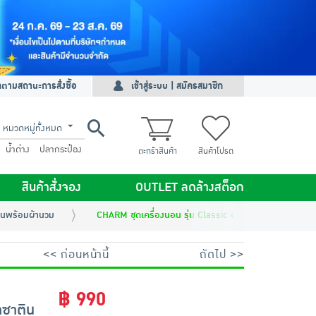
ดตามสถานะการสั่งซื้อ
เข้าสู่ระบบ | สมัครสมาชิก
หมวดหมู่ทั้งหมด
น้ำด่าง
ปลากระป๋อง
ตะกร้าสินค้า
สินค้าโปรด
สินค้าสั่งจอง
OUTLET ลดล้างสต็อก
นอนพร้อมผ้านวม
CHARM ชุดเครื่องนอน รุ่น Classic ผ้าซาติน สี Sage Gree
<< ก่อนหน้านี้
ถัดไป >>
฿ 990
าซาติน