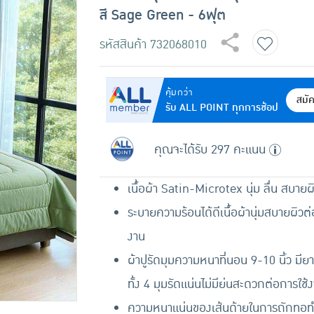
สี Sage Green - 6ฟุต
รหัสสินค้า
732068010
คุ้มกว่า
สมั
รับ ALL POINT ทุกการช้อป
คุณจะได้รับ 297 คะแนน
เนื้อผ้า Satin-Microtex นุ่ม ลื่น สบายผ
ระบายความร้อนได้ดีเนื้อผ้านุ่มสบายผิวต่อผ
งาน
ผ้าปูรัดมุมความหนาที่นอน 9-10 นิ้ว มียา
ทั้ง 4 มุมรัดแน่นไม่มีย่นสะดวกต่อการใช้
ความหนาแน่นของเส้นด้ายในการถักทอทำใ