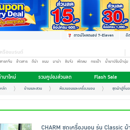
ดาวน์โหลดแอป 7-Eleven
ติ
นสารทจีน
ข้าวสาร
ดีน่า
ขนม
มาม่า
ชินจัง
พัดลม
กระเป๋า
น้ำยาปรับผ้านุ่ม
้ามาใหม่
รวมคูปองส่วนลด
Flash Sale
หลัก
บ้านและสวน
ห้องนอนและเครื่องนอน
ชุดผ้าปูที่
CHARM ชุดเครื่องนอน รุ่น Classic ผ้