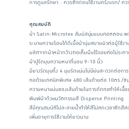
การดูแลรักษา : ควรซักก่อนใช้งานครั้งแรก/ คว
คุณสมบัติ
ผ้า Satin-Microtex สัมผัสนุ่มแบบคอตตอน พร้
ระบายความร้อนได้ดีเนื้อผ้านุ่มสบายผิวต่อผู้ใช้งา
ผลิตจากผ้าหน้ากว้างทอเต็มผืนไร้รอยต่อไม่ระคา
ผ้าปูรัดมุมความหนาที่นอน 9-10 นิ้ว
มียางรัดมุมทั้ง 4 มุมรัดแน่นไม่มีย่นสะดวกต่อการ
ทอด้วยเทคนิคพิเศษ 480 เส้นด้ายต่อ 10ตร./ซ
ความหนาแน่นของเส้นด้ายในการถักทอทำให้เนื้อผ
พิมพ์ผ้าด้วยนวัตกรรมสี Disperse Printing
สีมีคุณสมบัติไม่ละลายน้ำทำให้สีไม่ตกเวลาซักสีส
เพิ่มอายุการใช้งานให้ยาวนาน