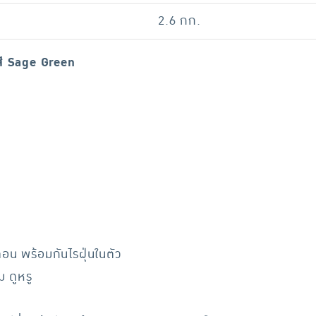
2.6 กก.
สี Sage Green
ตอน พร้อมกันไรฝุ่นในตัว
ม ดูหรู