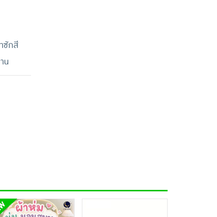
าซักสี
นาน