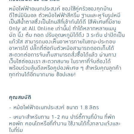
หม้อไฟฟ้าอเนกประสงค์ ของใช้คู่ครัวของทุกบ้าน
ดีไซน์มินิมอล ตัวหม้อไฟฟ้าสีครีม ฐานและหูจับรูปหมี
เป็นสีน้ำตาลซึ่งเป็นโทนสีที่เข้ากันได้ดี (สีพิเศษที่มีขาย
Only at All Online เท่านั้น) ทำได้หลากหลายเมนู
ผัด นึ่ง ต้ม ทอด ปรับอุณหภูมิได้ถึง 3 ระดับ ฝาปิดเป็น
แก้วใส สามารถมองเห็นอาหารภายในขณะประกอบ
อาหารได้ ปลั๊กที่ต่อกับตัวหม้อสามารถถอดเก็บได้
สะดวกต่อการจับเก็บสามารถสั่งซื้อได้แล้ว ผ่านทาง
เว็บไซต์ของเรา สะดวกสบาย ในราคาที่จับต้องได้
พร้อมร่วมลุ้นดีลหรือคูปองพิเศษ ๆ สำหรับคุณลูกค้า
ทุกท่านได้อีกมากมาย ช้อปเลย!
คุณสมบัติ
- หม้อไฟฟ้าอเนกประสงค์ ขนาด 1.8 ลิตร
- เหมาะสำหรับทาน 1-2 คน ปาร์ตี้ทานที่บ้าน ที่พัก
หอพัก คอนโดหรือที่ทำงาน ใช้งานได้ทั้งกลางแจ้งและ
ในที่ร่ม