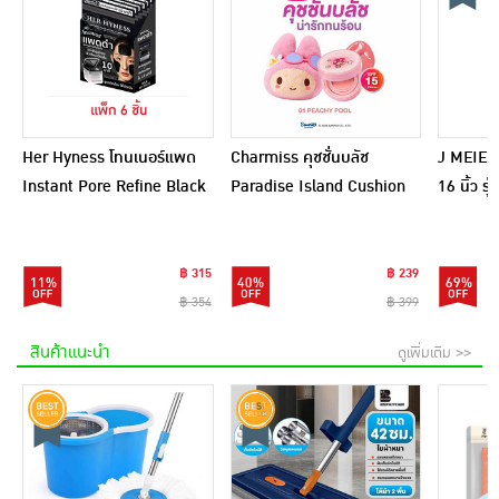
Her Hyness โทนเนอร์แพด
Charmiss คุชชั่นบลัช
J MEIER 
Instant Pore Refine Black
Paradise Island Cushion
16 นิ้ว ร
Pad 9แผ่น (แพ็ก6)
Blush 4 กรัม
(อัพเกรด
฿ 315
฿ 239
11%
40%
69%
฿ 354
฿ 399
สินค้าแนะนำ
ดูเพิ่มเติม >>