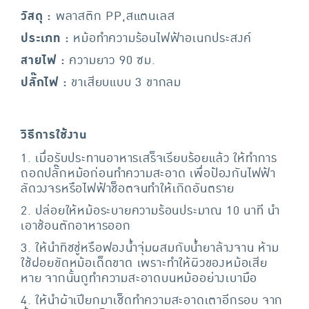
วัสดุ :
พลาสติก PP,สแตนเลส
ประเภท :
หม้อทำความร้อนไฟฟ้าอเนกประสงค์
สายไฟ :
ความยาว 90 ซม.
ปลั๊กไฟ :
ขาเสียบแบบ 3 ขากลม
วิธีการใช้งาน
1. เมื่อรับประทานอาหารเสร็จเรียบร้อยแล้ว ให้ทำการ
ถอดปลั๊กหม้อก่อนทำความสะอาด เพื่อป้องกันไฟฟ้า
ลัดวงจรหรือไฟฟ้าช็อตจนทำให้เกิดอันตราย
2. ปล่อยให้หม้อระบายความร้อนประมาณ 10 นาที นำ
เอาช้อนตักอาหารออก
3. ให้นำทิชชู่หรือฟองน้ำจุ่มผสมกับน้ำยาล้างจาน ห้าม
ใช้ฝอยขัดหม้อเด็ดขาด เพราะทำให้ผิวของหม้อเสีย
หาย จากนั้นถูทำความสะอาดบนหม้ออย่างเบามือ
4. ให้นำผ้าเปียกมาเช็ดทำความสะอาดเตาอีกรอบ จาก