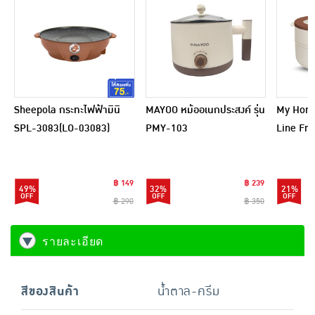
Sheepola กระทะไฟฟ้ามินิ
MAYOO หม้ออเนกประสงค์ รุ่น
My Home
SPL-3083(LO-03083)
PMY-103
Line Frie
POT-82
฿ 149
฿ 239
49%
32%
21%
฿ 290
฿ 350
รายละเอียด
สีของสินค้า
น้ำตาล-ครีม